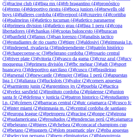
(
5
)
#
racing club
(
4
)
#
liga mx
(
4
)
#
rb bragantino
(
4
)
#
pronóstico
(
4
)
#
remo
(
4
)
#
deportivo riestra
(
4
)
#
boca juniors
(
4
)
#
newells old
boys
(
4
)
#
talleres cordoba
(
4
)
#
liverpool
(
4
)
#
cruzeiro
(
4
)
#
coritiba
(
4
)
#
palmeiras
(
4
)
#
atletico tucuman
(
4
)
#
atletico paranaense
(
4
)
#
primera division
(
4
)
#
atletico grau
(
4
)
#
liga 1 peru
(
4
)
#
copa
libertadores
(
4
)
#
chankas
(
4
)
#
cuotas baloncesto
(
4
)
#
huracan
(
3
)
#
banfield
(
3
)
#
lanus
(
3
)
#
san lorenzo
(
3
)
#
analisis tactico
(
3
)
#
estudiantes de rio cuarto
(
3
)
#
tigre
(
3
)
#
aldosivi
(
3
)
#
gimnasia l.p.
(
3
)
#
independ. rivadavia
(
3
)
#
independiente
(
3
)
#
patrón histórico
(
3
)
#
chapecoense-sc
(
3
)
#
belgrano cordoba
(
3
)
#
rosario central
(
3
)
#
river plate
(
3
)
#
vitoria
(
3
)
#
vasco da gama
(
3
)
#
cruz azul
(
3
)
#
ucv
moquegua
(
3
)
#
primera división
(
3
)
#
fbc melgar
(
3
)
#
adt
(
3
)
#
sport
huancayo
(
3
)
#
deportivo garcilaso
(
3
)
#
cusco
(
3
)
#
brasileirao
(
3
)
#
arsenal
(
3
)
#
newcastle
(
3
)
#
mujer
(
3
)
#
liga 1 perú
(
3
)
#
apuestas
liga 1
(
3
)
#
alianza
(
3
)
#
luckslots
(
3
)
#
valor
(
2
)
#
corners apuestas
(
2
)
#
sarmiento junin
(
2
)
#
argentinos jrs
(
2
)
#
puebla
(
2
)
#
tactica
(
2
)
#
velez sarsfield
(
2
)
#
instituto cordoba
(
2
)
#
platense
(
2
)
#
union
santa fe
(
2
)
#
defensa y justicia
(
2
)
#
patron historico
(
2
)
#
estudiantes
l.p.
(
2
)
#
córners
(
2
)
#
barracas central
(
2
)
#
utc cajamarca
(
2
)
#
cusco fc
(
2
)
#
inter miami
(
2
)
#
gimnasia m.
(
2
)
#
central cordoba de santiago
(
2
)
#
europa league
(
2
)
#
petroperu
(
2
)
#
racing
(
2
)
#
onpe
(
2
)
#
girona
(
2
)
#
sudamericana
(
2
)
#
resultados
(
2
)
#
tendencias perú
(
2
)
#
cajamarca
(
2
)
#
belgrano
(
2
)
#
tigres
(
2
)
#
chelsea
(
2
)
#
concacaf champions cup
(
2
)
#
betano
(
2
)
#
nuggets
(
2
)
#
slots pragmatic play
(
2
)
#
nba apuestas
(
2
)
#
seleccion peruana
(
2
)
#
peru eliminatorias
(
2
)
#
blanquirroja