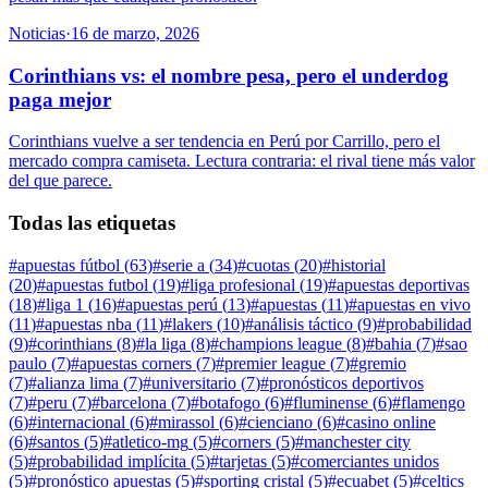
Noticias
·
16 de marzo, 2026
Corinthians vs: el nombre pesa, pero el underdog
paga mejor
Corinthians vuelve a ser tendencia en Perú por Carrillo, pero el
mercado compra camiseta. Lectura contraria: el rival tiene más valor
del que parece.
Todas las etiquetas
#
apuestas fútbol
(
63
)
#
serie a
(
34
)
#
cuotas
(
20
)
#
historial
(
20
)
#
apuestas futbol
(
19
)
#
liga profesional
(
19
)
#
apuestas deportivas
(
18
)
#
liga 1
(
16
)
#
apuestas perú
(
13
)
#
apuestas
(
11
)
#
apuestas en vivo
(
11
)
#
apuestas nba
(
11
)
#
lakers
(
10
)
#
análisis táctico
(
9
)
#
probabilidad
(
9
)
#
corinthians
(
8
)
#
la liga
(
8
)
#
champions league
(
8
)
#
bahia
(
7
)
#
sao
paulo
(
7
)
#
apuestas corners
(
7
)
#
premier league
(
7
)
#
gremio
(
7
)
#
alianza lima
(
7
)
#
universitario
(
7
)
#
pronósticos deportivos
(
7
)
#
peru
(
7
)
#
barcelona
(
7
)
#
botafogo
(
6
)
#
fluminense
(
6
)
#
flamengo
(
6
)
#
internacional
(
6
)
#
mirassol
(
6
)
#
cienciano
(
6
)
#
casino online
(
6
)
#
santos
(
5
)
#
atletico-mg
(
5
)
#
corners
(
5
)
#
manchester city
(
5
)
#
probabilidad implícita
(
5
)
#
tarjetas
(
5
)
#
comerciantes unidos
(
5
)
#
pronóstico apuestas
(
5
)
#
sporting cristal
(
5
)
#
ecuabet
(
5
)
#
celtics