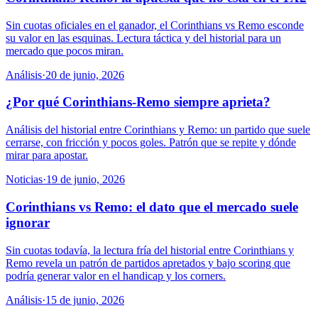
Sin cuotas oficiales en el ganador, el Corinthians vs Remo esconde
su valor en las esquinas. Lectura táctica y del historial para un
mercado que pocos miran.
Análisis
·
20 de junio, 2026
¿Por qué Corinthians-Remo siempre aprieta?
Análisis del historial entre Corinthians y Remo: un partido que suele
cerrarse, con fricción y pocos goles. Patrón que se repite y dónde
mirar para apostar.
Noticias
·
19 de junio, 2026
Corinthians vs Remo: el dato que el mercado suele
ignorar
Sin cuotas todavía, la lectura fría del historial entre Corinthians y
Remo revela un patrón de partidos apretados y bajo scoring que
podría generar valor en el handicap y los corners.
Análisis
·
15 de junio, 2026