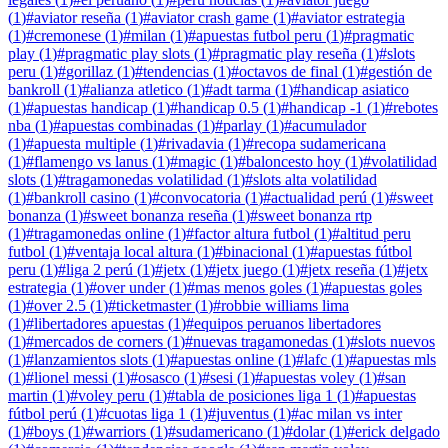
(
1
)
#
aviator reseña
(
1
)
#
aviator crash game
(
1
)
#
aviator estrategia
(
1
)
#
cremonese
(
1
)
#
milan
(
1
)
#
apuestas futbol peru
(
1
)
#
pragmatic
play
(
1
)
#
pragmatic play slots
(
1
)
#
pragmatic play reseña
(
1
)
#
slots
peru
(
1
)
#
gorillaz
(
1
)
#
tendencias
(
1
)
#
octavos de final
(
1
)
#
gestión de
bankroll
(
1
)
#
alianza atletico
(
1
)
#
adt tarma
(
1
)
#
handicap asiatico
(
1
)
#
apuestas handicap
(
1
)
#
handicap 0.5
(
1
)
#
handicap -1
(
1
)
#
rebotes
nba
(
1
)
#
apuestas combinadas
(
1
)
#
parlay
(
1
)
#
acumulador
(
1
)
#
apuesta multiple
(
1
)
#
rivadavia
(
1
)
#
recopa sudamericana
(
1
)
#
flamengo vs lanus
(
1
)
#
magic
(
1
)
#
baloncesto hoy
(
1
)
#
volatilidad
slots
(
1
)
#
tragamonedas volatilidad
(
1
)
#
slots alta volatilidad
(
1
)
#
bankroll casino
(
1
)
#
convocatoria
(
1
)
#
actualidad perú
(
1
)
#
sweet
bonanza
(
1
)
#
sweet bonanza reseña
(
1
)
#
sweet bonanza rtp
(
1
)
#
tragamonedas online
(
1
)
#
factor altura futbol
(
1
)
#
altitud peru
futbol
(
1
)
#
ventaja local altura
(
1
)
#
binacional
(
1
)
#
apuestas fútbol
peru
(
1
)
#
liga 2 perú
(
1
)
#
jetx
(
1
)
#
jetx juego
(
1
)
#
jetx reseña
(
1
)
#
jetx
estrategia
(
1
)
#
over under
(
1
)
#
mas menos goles
(
1
)
#
apuestas goles
(
1
)
#
over 2.5
(
1
)
#
ticketmaster
(
1
)
#
robbie williams lima
(
1
)
#
libertadores apuestas
(
1
)
#
equipos peruanos libertadores
(
1
)
#
mercados de corners
(
1
)
#
nuevas tragamonedas
(
1
)
#
slots nuevos
(
1
)
#
lanzamientos slots
(
1
)
#
apuestas online
(
1
)
#
lafc
(
1
)
#
apuestas mls
(
1
)
#
lionel messi
(
1
)
#
osasco
(
1
)
#
sesi
(
1
)
#
apuestas voley
(
1
)
#
san
martin
(
1
)
#
voley peru
(
1
)
#
tabla de posiciones liga 1
(
1
)
#
apuestas
fútbol perú
(
1
)
#
cuotas liga 1
(
1
)
#
juventus
(
1
)
#
ac milan vs inter
(
1
)
#
boys
(
1
)
#
warriors
(
1
)
#
sudamericano
(
1
)
#
dolar
(
1
)
#
erick delgado