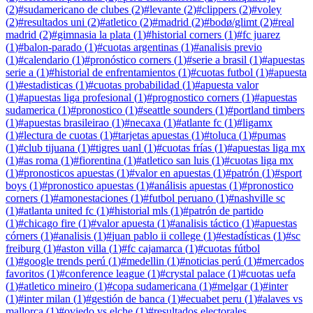
(
2
)
#
sudamericano de clubes
(
2
)
#
levante
(
2
)
#
clippers
(
2
)
#
voley
(
2
)
#
resultados uni
(
2
)
#
atletico
(
2
)
#
madrid
(
2
)
#
bodø/glimt
(
2
)
#
real
madrid
(
2
)
#
gimnasia la plata
(
1
)
#
historial corners
(
1
)
#
fc juarez
(
1
)
#
balon-parado
(
1
)
#
cuotas argentinas
(
1
)
#
analisis previo
(
1
)
#
calendario
(
1
)
#
pronóstico corners
(
1
)
#
serie a brasil
(
1
)
#
apuestas
serie a
(
1
)
#
historial de enfrentamientos
(
1
)
#
cuotas futbol
(
1
)
#
apuesta
(
1
)
#
estadisticas
(
1
)
#
cuotas probabilidad
(
1
)
#
apuesta valor
(
1
)
#
apuestas liga profesional
(
1
)
#
prognostico corners
(
1
)
#
apuestas
sudamerica
(
1
)
#
pronostico
(
1
)
#
seattle sounders
(
1
)
#
portland timbers
(
1
)
#
apuestas brasileirao
(
1
)
#
necaxa
(
1
)
#
atlante fc
(
1
)
#
ligamx
(
1
)
#
lectura de cuotas
(
1
)
#
tarjetas apuestas
(
1
)
#
toluca
(
1
)
#
pumas
(
1
)
#
club tijuana
(
1
)
#
tigres uanl
(
1
)
#
cuotas frías
(
1
)
#
apuestas liga mx
(
1
)
#
as roma
(
1
)
#
fiorentina
(
1
)
#
atletico san luis
(
1
)
#
cuotas liga mx
(
1
)
#
pronosticos apuestas
(
1
)
#
valor en apuestas
(
1
)
#
patrón
(
1
)
#
sport
boys
(
1
)
#
pronostico apuestas
(
1
)
#
análisis apuestas
(
1
)
#
pronostico
corners
(
1
)
#
amonestaciones
(
1
)
#
futbol peruano
(
1
)
#
nashville sc
(
1
)
#
atlanta united fc
(
1
)
#
historial mls
(
1
)
#
patrón de partido
(
1
)
#
chicago fire
(
1
)
#
valor apuesta
(
1
)
#
analisis táctico
(
1
)
#
apuestas
córners
(
1
)
#
analisis
(
1
)
#
juan pablo ii college
(
1
)
#
estadísticas
(
1
)
#
sc
freiburg
(
1
)
#
aston villa
(
1
)
#
fc cajamarca
(
1
)
#
cuotas fútbol
(
1
)
#
google trends perú
(
1
)
#
medellin
(
1
)
#
noticias perú
(
1
)
#
mercados
favoritos
(
1
)
#
conference league
(
1
)
#
crystal palace
(
1
)
#
cuotas uefa
(
1
)
#
atletico mineiro
(
1
)
#
copa sudamericana
(
1
)
#
melgar
(
1
)
#
inter
(
1
)
#
inter milan
(
1
)
#
gestión de banca
(
1
)
#
ecuabet peru
(
1
)
#
alaves vs
mallorca
(
1
)
#
oviedo vs elche
(
1
)
#
resultados electorales