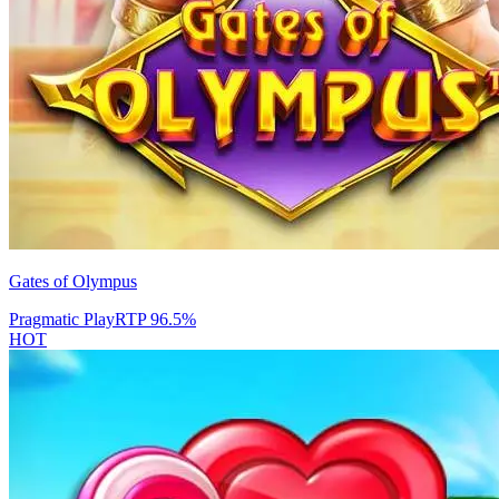
Gates of Olympus
Pragmatic Play
RTP
96.5
%
HOT