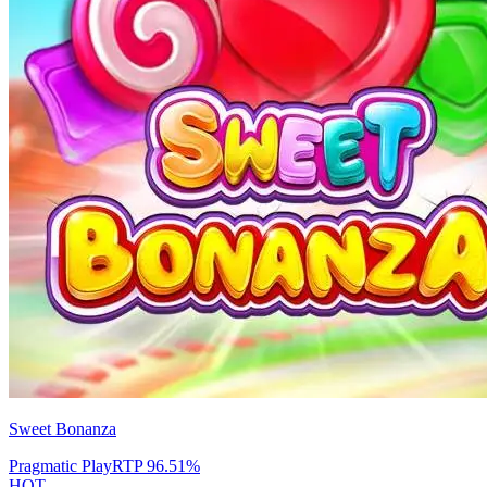
Sweet Bonanza
Pragmatic Play
RTP
96.51
%
HOT