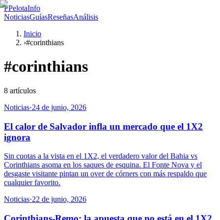
P
PelotaInfo
Noticias
Guías
Reseñas
Análisis
Inicio
›
#corinthians
#
corinthians
8
artículos
Noticias
·
24 de junio, 2026
El calor de Salvador infla un mercado que el 1X2
ignora
Sin cuotas a la vista en el 1X2, el verdadero valor del Bahia vs
Corinthians asoma en los saques de esquina. El Fonte Nova y el
desgaste visitante pintan un over de córners con más respaldo que
cualquier favorito.
Noticias
·
22 de junio, 2026
Corinthians-Remo: la apuesta que no está en el 1X2