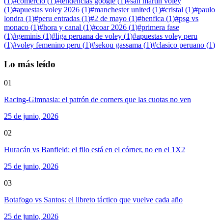
(
1
)
#
comercio
(
1
)
#
tendencias google
(
1
)
#
san martin voley
(
1
)
#
apuestas voley 2026
(
1
)
#
manchester united
(
1
)
#
cristal
(
1
)
#
paulo
londra
(
1
)
#
peru entradas
(
1
)
#
2 de mayo
(
1
)
#
benfica
(
1
)
#
psg vs
monaco
(
1
)
#
hora y canal
(
1
)
#
coar 2026
(
1
)
#
primera fase
(
1
)
#
geminis
(
1
)
#
liga peruana de voley
(
1
)
#
apuestas voley peru
(
1
)
#
voley femenino peru
(
1
)
#
sekou gassama
(
1
)
#
clasico peruano
(
1
)
Lo más leído
01
Racing-Gimnasia: el patrón de corners que las cuotas no ven
25 de junio, 2026
02
Huracán vs Banfield: el filo está en el córner, no en el 1X2
25 de junio, 2026
03
Botafogo vs Santos: el libreto táctico que vuelve cada año
25 de junio, 2026