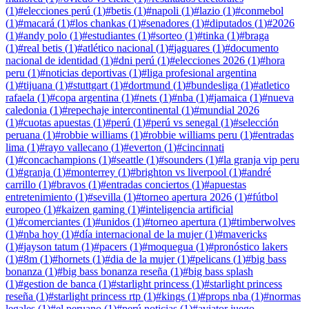
(
1
)
#
elecciones perú
(
1
)
#
betis
(
1
)
#
napoli
(
1
)
#
lazio
(
1
)
#
conmebol
(
1
)
#
macará
(
1
)
#
los chankas
(
1
)
#
senadores
(
1
)
#
diputados
(
1
)
#
2026
(
1
)
#
andy polo
(
1
)
#
estudiantes
(
1
)
#
sorteo
(
1
)
#
tinka
(
1
)
#
braga
(
1
)
#
real betis
(
1
)
#
atlético nacional
(
1
)
#
jaguares
(
1
)
#
documento
nacional de identidad
(
1
)
#
dni perú
(
1
)
#
elecciones 2026
(
1
)
#
hora
peru
(
1
)
#
noticias deportivas
(
1
)
#
liga profesional argentina
(
1
)
#
tijuana
(
1
)
#
stuttgart
(
1
)
#
dortmund
(
1
)
#
bundesliga
(
1
)
#
atletico
rafaela
(
1
)
#
copa argentina
(
1
)
#
nets
(
1
)
#
nba
(
1
)
#
jamaica
(
1
)
#
nueva
caledonia
(
1
)
#
repechaje intercontinental
(
1
)
#
mundial 2026
(
1
)
#
cuotas apuestas
(
1
)
#
perú
(
1
)
#
perú vs senegal
(
1
)
#
selección
peruana
(
1
)
#
robbie williams
(
1
)
#
robbie williams peru
(
1
)
#
entradas
lima
(
1
)
#
rayo vallecano
(
1
)
#
everton
(
1
)
#
cincinnati
(
1
)
#
concachampions
(
1
)
#
seattle
(
1
)
#
sounders
(
1
)
#
la granja vip peru
(
1
)
#
granja
(
1
)
#
monterrey
(
1
)
#
brighton vs liverpool
(
1
)
#
andré
carrillo
(
1
)
#
bravos
(
1
)
#
entradas conciertos
(
1
)
#
apuestas
entretenimiento
(
1
)
#
sevilla
(
1
)
#
torneo apertura 2026
(
1
)
#
fútbol
europeo
(
1
)
#
kaizen gaming
(
1
)
#
inteligencia artificial
(
1
)
#
comerciantes
(
1
)
#
unidos
(
1
)
#
torneo apertura
(
1
)
#
timberwolves
(
1
)
#
nba hoy
(
1
)
#
día internacional de la mujer
(
1
)
#
mavericks
(
1
)
#
jayson tatum
(
1
)
#
pacers
(
1
)
#
moquegua
(
1
)
#
pronóstico lakers
(
1
)
#
8m
(
1
)
#
hornets
(
1
)
#
dia de la mujer
(
1
)
#
pelicans
(
1
)
#
big bass
bonanza
(
1
)
#
big bass bonanza reseña
(
1
)
#
big bass splash
(
1
)
#
gestion de banca
(
1
)
#
starlight princess
(
1
)
#
starlight princess
reseña
(
1
)
#
starlight princess rtp
(
1
)
#
kings
(
1
)
#
props nba
(
1
)
#
normas
legales
(
1
)
#
el peruano
(
1
)
#
perú noticias
(
1
)
#
aviator juego