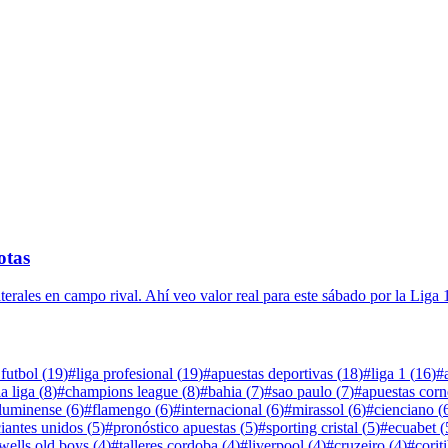
otas
terales en campo rival. Ahí veo valor real para este sábado por la Liga 
 futbol
(
19
)
#
liga profesional
(
19
)
#
apuestas deportivas
(
18
)
#
liga 1
(
16
)
#
la liga
(
8
)
#
champions league
(
8
)
#
bahia
(
7
)
#
sao paulo
(
7
)
#
apuestas corn
luminense
(
6
)
#
flamengo
(
6
)
#
internacional
(
6
)
#
mirassol
(
6
)
#
cienciano
(
iantes unidos
(
5
)
#
pronóstico apuestas
(
5
)
#
sporting cristal
(
5
)
#
ecuabet
(
wells old boys
(
4
)
#
talleres cordoba
(
4
)
#
liverpool
(
4
)
#
cruzeiro
(
4
)
#
corit