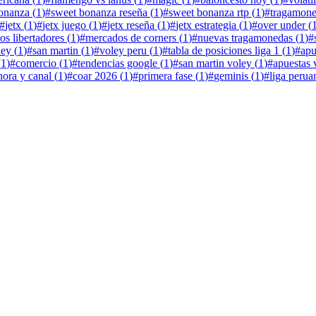
onanza
(
1
)
#
sweet bonanza reseña
(
1
)
#
sweet bonanza rtp
(
1
)
#
tragamone
#
jetx
(
1
)
#
jetx juego
(
1
)
#
jetx reseña
(
1
)
#
jetx estrategia
(
1
)
#
over under
(
os libertadores
(
1
)
#
mercados de corners
(
1
)
#
nuevas tragamonedas
(
1
)
#
ley
(
1
)
#
san martin
(
1
)
#
voley peru
(
1
)
#
tabla de posiciones liga 1
(
1
)
#
apu
(
1
)
#
comercio
(
1
)
#
tendencias google
(
1
)
#
san martin voley
(
1
)
#
apuestas 
hora y canal
(
1
)
#
coar 2026
(
1
)
#
primera fase
(
1
)
#
geminis
(
1
)
#
liga perua