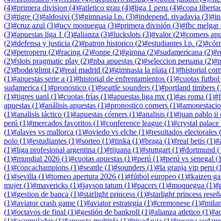
(
4
)
#
primera division
(
4
)
#
atletico grau
(
4
)
#
liga 1 peru
(
4
)
#
copa liberta
(
3
)
#
tigre
(
3
)
#
aldosivi
(
3
)
#
gimnasia l.p.
(
3
)
#
independ. rivadavia
(
3
)
#
i
(
3
)
#
cruz azul
(
3
)
#
ucv moquegua
(
3
)
#
primera división
(
3
)
#
fbc melgar
(
3
)
#
apuestas liga 1
(
3
)
#
alianza
(
3
)
#
luckslots
(
3
)
#
valor
(
2
)
#
corners apu
(
2
)
#
defensa y justicia
(
2
)
#
patron historico
(
2
)
#
estudiantes l.p.
(
2
)
#
cór
(
2
)
#
petroperu
(
2
)
#
racing
(
2
)
#
onpe
(
2
)
#
girona
(
2
)
#
sudamericana
(
2
)
#
r
(
2
)
#
slots pragmatic play
(
2
)
#
nba apuestas
(
2
)
#
seleccion peruana
(
2
)
#
p
(
2
)
#
bodø/glimt
(
2
)
#
real madrid
(
2
)
#
gimnasia la plata
(
1
)
#
historial cor
(
1
)
#
apuestas serie a
(
1
)
#
historial de enfrentamientos
(
1
)
#
cuotas futbol
sudamerica
(
1
)
#
pronostico
(
1
)
#
seattle sounders
(
1
)
#
portland timbers
(
(
1
)
#
tigres uanl
(
1
)
#
cuotas frías
(
1
)
#
apuestas liga mx
(
1
)
#
as roma
(
1
)
#
apuestas
(
1
)
#
análisis apuestas
(
1
)
#
pronostico corners
(
1
)
#
amonestacio
(
1
)
#
analisis táctico
(
1
)
#
apuestas córners
(
1
)
#
analisis
(
1
)
#
juan pablo ii
perú
(
1
)
#
mercados favoritos
(
1
)
#
conference league
(
1
)
#
crystal palace
(
1
)
#
alaves vs mallorca
(
1
)
#
oviedo vs elche
(
1
)
#
resultados electorales
polo
(
1
)
#
estudiantes
(
1
)
#
sorteo
(
1
)
#
tinka
(
1
)
#
braga
(
1
)
#
real betis
(
1
)
#
(
1
)
#
liga profesional argentina
(
1
)
#
tijuana
(
1
)
#
stuttgart
(
1
)
#
dortmund
(
(
1
)
#
mundial 2026
(
1
)
#
cuotas apuestas
(
1
)
#
perú
(
1
)
#
perú vs senegal
(
(
1
)
#
concachampions
(
1
)
#
seattle
(
1
)
#
sounders
(
1
)
#
la granja vip peru
(
(
1
)
#
sevilla
(
1
)
#
torneo apertura 2026
(
1
)
#
fútbol europeo
(
1
)
#
kaizen g
mujer
(
1
)
#
mavericks
(
1
)
#
jayson tatum
(
1
)
#
pacers
(
1
)
#
moquegua
(
1
)
#
(
1
)
#
gestion de banca
(
1
)
#
starlight princess
(
1
)
#
starlight princess reseñ
(
1
)
#
aviator crash game
(
1
)
#
aviator estrategia
(
1
)
#
cremonese
(
1
)
#
mila
(
1
)
#
octavos de final
(
1
)
#
gestión de bankroll
(
1
)
#
alianza atletico
(
1
)
#
a
(
1
)
#
acumulador
(
1
)
#
apuesta multiple
(
1
)
#
rivadavia
(
1
)
#
recopa sudam