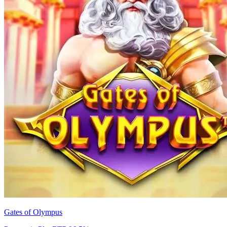
Gates of Olympus