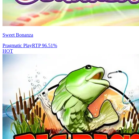
Sweet Bonanza
Pragmatic Play
RTP
96.51
%
HOT