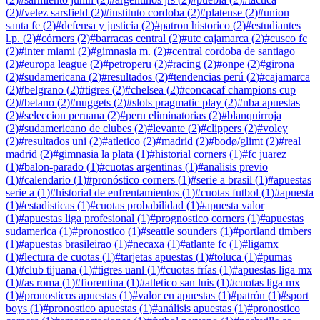
(
2
)
#
velez sarsfield
(
2
)
#
instituto cordoba
(
2
)
#
platense
(
2
)
#
union
santa fe
(
2
)
#
defensa y justicia
(
2
)
#
patron historico
(
2
)
#
estudiantes
l.p.
(
2
)
#
córners
(
2
)
#
barracas central
(
2
)
#
utc cajamarca
(
2
)
#
cusco fc
(
2
)
#
inter miami
(
2
)
#
gimnasia m.
(
2
)
#
central cordoba de santiago
(
2
)
#
europa league
(
2
)
#
petroperu
(
2
)
#
racing
(
2
)
#
onpe
(
2
)
#
girona
(
2
)
#
sudamericana
(
2
)
#
resultados
(
2
)
#
tendencias perú
(
2
)
#
cajamarca
(
2
)
#
belgrano
(
2
)
#
tigres
(
2
)
#
chelsea
(
2
)
#
concacaf champions cup
(
2
)
#
betano
(
2
)
#
nuggets
(
2
)
#
slots pragmatic play
(
2
)
#
nba apuestas
(
2
)
#
seleccion peruana
(
2
)
#
peru eliminatorias
(
2
)
#
blanquirroja
(
2
)
#
sudamericano de clubes
(
2
)
#
levante
(
2
)
#
clippers
(
2
)
#
voley
(
2
)
#
resultados uni
(
2
)
#
atletico
(
2
)
#
madrid
(
2
)
#
bodø/glimt
(
2
)
#
real
madrid
(
2
)
#
gimnasia la plata
(
1
)
#
historial corners
(
1
)
#
fc juarez
(
1
)
#
balon-parado
(
1
)
#
cuotas argentinas
(
1
)
#
analisis previo
(
1
)
#
calendario
(
1
)
#
pronóstico corners
(
1
)
#
serie a brasil
(
1
)
#
apuestas
serie a
(
1
)
#
historial de enfrentamientos
(
1
)
#
cuotas futbol
(
1
)
#
apuesta
(
1
)
#
estadisticas
(
1
)
#
cuotas probabilidad
(
1
)
#
apuesta valor
(
1
)
#
apuestas liga profesional
(
1
)
#
prognostico corners
(
1
)
#
apuestas
sudamerica
(
1
)
#
pronostico
(
1
)
#
seattle sounders
(
1
)
#
portland timbers
(
1
)
#
apuestas brasileirao
(
1
)
#
necaxa
(
1
)
#
atlante fc
(
1
)
#
ligamx
(
1
)
#
lectura de cuotas
(
1
)
#
tarjetas apuestas
(
1
)
#
toluca
(
1
)
#
pumas
(
1
)
#
club tijuana
(
1
)
#
tigres uanl
(
1
)
#
cuotas frías
(
1
)
#
apuestas liga mx
(
1
)
#
as roma
(
1
)
#
fiorentina
(
1
)
#
atletico san luis
(
1
)
#
cuotas liga mx
(
1
)
#
pronosticos apuestas
(
1
)
#
valor en apuestas
(
1
)
#
patrón
(
1
)
#
sport
boys
(
1
)
#
pronostico apuestas
(
1
)
#
análisis apuestas
(
1
)
#
pronostico