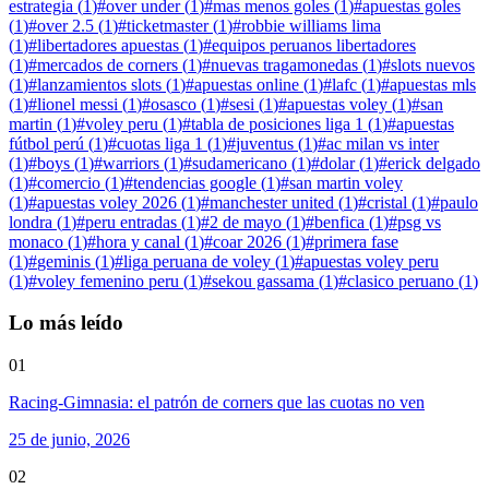
estrategia
(
1
)
#
over under
(
1
)
#
mas menos goles
(
1
)
#
apuestas goles
(
1
)
#
over 2.5
(
1
)
#
ticketmaster
(
1
)
#
robbie williams lima
(
1
)
#
libertadores apuestas
(
1
)
#
equipos peruanos libertadores
(
1
)
#
mercados de corners
(
1
)
#
nuevas tragamonedas
(
1
)
#
slots nuevos
(
1
)
#
lanzamientos slots
(
1
)
#
apuestas online
(
1
)
#
lafc
(
1
)
#
apuestas mls
(
1
)
#
lionel messi
(
1
)
#
osasco
(
1
)
#
sesi
(
1
)
#
apuestas voley
(
1
)
#
san
martin
(
1
)
#
voley peru
(
1
)
#
tabla de posiciones liga 1
(
1
)
#
apuestas
fútbol perú
(
1
)
#
cuotas liga 1
(
1
)
#
juventus
(
1
)
#
ac milan vs inter
(
1
)
#
boys
(
1
)
#
warriors
(
1
)
#
sudamericano
(
1
)
#
dolar
(
1
)
#
erick delgado
(
1
)
#
comercio
(
1
)
#
tendencias google
(
1
)
#
san martin voley
(
1
)
#
apuestas voley 2026
(
1
)
#
manchester united
(
1
)
#
cristal
(
1
)
#
paulo
londra
(
1
)
#
peru entradas
(
1
)
#
2 de mayo
(
1
)
#
benfica
(
1
)
#
psg vs
monaco
(
1
)
#
hora y canal
(
1
)
#
coar 2026
(
1
)
#
primera fase
(
1
)
#
geminis
(
1
)
#
liga peruana de voley
(
1
)
#
apuestas voley peru
(
1
)
#
voley femenino peru
(
1
)
#
sekou gassama
(
1
)
#
clasico peruano
(
1
)
Lo más leído
01
Racing-Gimnasia: el patrón de corners que las cuotas no ven
25 de junio, 2026
02