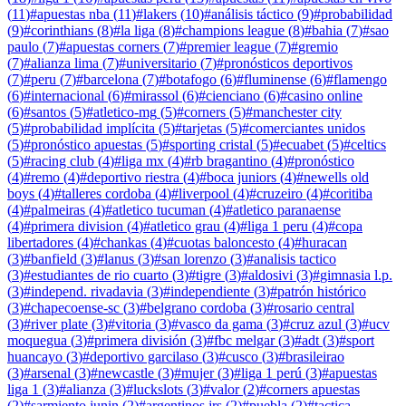
(
11
)
#
apuestas nba
(
11
)
#
lakers
(
10
)
#
análisis táctico
(
9
)
#
probabilidad
(
9
)
#
corinthians
(
8
)
#
la liga
(
8
)
#
champions league
(
8
)
#
bahia
(
7
)
#
sao
paulo
(
7
)
#
apuestas corners
(
7
)
#
premier league
(
7
)
#
gremio
(
7
)
#
alianza lima
(
7
)
#
universitario
(
7
)
#
pronósticos deportivos
(
7
)
#
peru
(
7
)
#
barcelona
(
7
)
#
botafogo
(
6
)
#
fluminense
(
6
)
#
flamengo
(
6
)
#
internacional
(
6
)
#
mirassol
(
6
)
#
cienciano
(
6
)
#
casino online
(
6
)
#
santos
(
5
)
#
atletico-mg
(
5
)
#
corners
(
5
)
#
manchester city
(
5
)
#
probabilidad implícita
(
5
)
#
tarjetas
(
5
)
#
comerciantes unidos
(
5
)
#
pronóstico apuestas
(
5
)
#
sporting cristal
(
5
)
#
ecuabet
(
5
)
#
celtics
(
5
)
#
racing club
(
4
)
#
liga mx
(
4
)
#
rb bragantino
(
4
)
#
pronóstico
(
4
)
#
remo
(
4
)
#
deportivo riestra
(
4
)
#
boca juniors
(
4
)
#
newells old
boys
(
4
)
#
talleres cordoba
(
4
)
#
liverpool
(
4
)
#
cruzeiro
(
4
)
#
coritiba
(
4
)
#
palmeiras
(
4
)
#
atletico tucuman
(
4
)
#
atletico paranaense
(
4
)
#
primera division
(
4
)
#
atletico grau
(
4
)
#
liga 1 peru
(
4
)
#
copa
libertadores
(
4
)
#
chankas
(
4
)
#
cuotas baloncesto
(
4
)
#
huracan
(
3
)
#
banfield
(
3
)
#
lanus
(
3
)
#
san lorenzo
(
3
)
#
analisis tactico
(
3
)
#
estudiantes de rio cuarto
(
3
)
#
tigre
(
3
)
#
aldosivi
(
3
)
#
gimnasia l.p.
(
3
)
#
independ. rivadavia
(
3
)
#
independiente
(
3
)
#
patrón histórico
(
3
)
#
chapecoense-sc
(
3
)
#
belgrano cordoba
(
3
)
#
rosario central
(
3
)
#
river plate
(
3
)
#
vitoria
(
3
)
#
vasco da gama
(
3
)
#
cruz azul
(
3
)
#
ucv
moquegua
(
3
)
#
primera división
(
3
)
#
fbc melgar
(
3
)
#
adt
(
3
)
#
sport
huancayo
(
3
)
#
deportivo garcilaso
(
3
)
#
cusco
(
3
)
#
brasileirao
(
3
)
#
arsenal
(
3
)
#
newcastle
(
3
)
#
mujer
(
3
)
#
liga 1 perú
(
3
)
#
apuestas
liga 1
(
3
)
#
alianza
(
3
)
#
luckslots
(
3
)
#
valor
(
2
)
#
corners apuestas
(
2
)
#
sarmiento junin
(
2
)
#
argentinos jrs
(
2
)
#
puebla
(
2
)
#
tactica