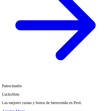
Patrocinador
LucksSlots
Las mejores cuotas y bonos de bienvenida en Perú.