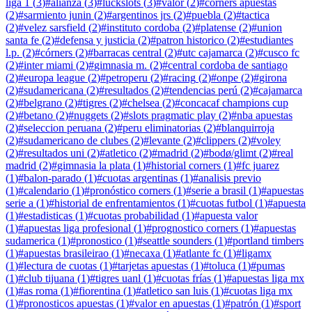
liga 1
(
3
)
#
alianza
(
3
)
#
luckslots
(
3
)
#
valor
(
2
)
#
corners apuestas
(
2
)
#
sarmiento junin
(
2
)
#
argentinos jrs
(
2
)
#
puebla
(
2
)
#
tactica
(
2
)
#
velez sarsfield
(
2
)
#
instituto cordoba
(
2
)
#
platense
(
2
)
#
union
santa fe
(
2
)
#
defensa y justicia
(
2
)
#
patron historico
(
2
)
#
estudiantes
l.p.
(
2
)
#
córners
(
2
)
#
barracas central
(
2
)
#
utc cajamarca
(
2
)
#
cusco fc
(
2
)
#
inter miami
(
2
)
#
gimnasia m.
(
2
)
#
central cordoba de santiago
(
2
)
#
europa league
(
2
)
#
petroperu
(
2
)
#
racing
(
2
)
#
onpe
(
2
)
#
girona
(
2
)
#
sudamericana
(
2
)
#
resultados
(
2
)
#
tendencias perú
(
2
)
#
cajamarca
(
2
)
#
belgrano
(
2
)
#
tigres
(
2
)
#
chelsea
(
2
)
#
concacaf champions cup
(
2
)
#
betano
(
2
)
#
nuggets
(
2
)
#
slots pragmatic play
(
2
)
#
nba apuestas
(
2
)
#
seleccion peruana
(
2
)
#
peru eliminatorias
(
2
)
#
blanquirroja
(
2
)
#
sudamericano de clubes
(
2
)
#
levante
(
2
)
#
clippers
(
2
)
#
voley
(
2
)
#
resultados uni
(
2
)
#
atletico
(
2
)
#
madrid
(
2
)
#
bodø/glimt
(
2
)
#
real
madrid
(
2
)
#
gimnasia la plata
(
1
)
#
historial corners
(
1
)
#
fc juarez
(
1
)
#
balon-parado
(
1
)
#
cuotas argentinas
(
1
)
#
analisis previo
(
1
)
#
calendario
(
1
)
#
pronóstico corners
(
1
)
#
serie a brasil
(
1
)
#
apuestas
serie a
(
1
)
#
historial de enfrentamientos
(
1
)
#
cuotas futbol
(
1
)
#
apuesta
(
1
)
#
estadisticas
(
1
)
#
cuotas probabilidad
(
1
)
#
apuesta valor
(
1
)
#
apuestas liga profesional
(
1
)
#
prognostico corners
(
1
)
#
apuestas
sudamerica
(
1
)
#
pronostico
(
1
)
#
seattle sounders
(
1
)
#
portland timbers
(
1
)
#
apuestas brasileirao
(
1
)
#
necaxa
(
1
)
#
atlante fc
(
1
)
#
ligamx
(
1
)
#
lectura de cuotas
(
1
)
#
tarjetas apuestas
(
1
)
#
toluca
(
1
)
#
pumas
(
1
)
#
club tijuana
(
1
)
#
tigres uanl
(
1
)
#
cuotas frías
(
1
)
#
apuestas liga mx
(
1
)
#
as roma
(
1
)
#
fiorentina
(
1
)
#
atletico san luis
(
1
)
#
cuotas liga mx
(
1
)
#
pronosticos apuestas
(
1
)
#
valor en apuestas
(
1
)
#
patrón
(
1
)
#
sport