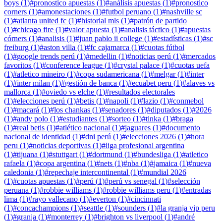
boys
(
1
)
#
pronostico apuestas
(
1
)
#
análisis apuestas
(
1
)
#
pronostico
corners
(
1
)
#
amonestaciones
(
1
)
#
futbol peruano
(
1
)
#
nashville sc
(
1
)
#
atlanta united fc
(
1
)
#
historial mls
(
1
)
#
patrón de partido
(
1
)
#
chicago fire
(
1
)
#
valor apuesta
(
1
)
#
analisis táctico
(
1
)
#
apuestas
córners
(
1
)
#
analisis
(
1
)
#
juan pablo ii college
(
1
)
#
estadísticas
(
1
)
#
sc
freiburg
(
1
)
#
aston villa
(
1
)
#
fc cajamarca
(
1
)
#
cuotas fútbol
(
1
)
#
google trends perú
(
1
)
#
medellin
(
1
)
#
noticias perú
(
1
)
#
mercados
favoritos
(
1
)
#
conference league
(
1
)
#
crystal palace
(
1
)
#
cuotas uefa
(
1
)
#
atletico mineiro
(
1
)
#
copa sudamericana
(
1
)
#
melgar
(
1
)
#
inter
(
1
)
#
inter milan
(
1
)
#
gestión de banca
(
1
)
#
ecuabet peru
(
1
)
#
alaves vs
mallorca
(
1
)
#
oviedo vs elche
(
1
)
#
resultados electorales
(
1
)
#
elecciones perú
(
1
)
#
betis
(
1
)
#
napoli
(
1
)
#
lazio
(
1
)
#
conmebol
(
1
)
#
macará
(
1
)
#
los chankas
(
1
)
#
senadores
(
1
)
#
diputados
(
1
)
#
2026
(
1
)
#
andy polo
(
1
)
#
estudiantes
(
1
)
#
sorteo
(
1
)
#
tinka
(
1
)
#
braga
(
1
)
#
real betis
(
1
)
#
atlético nacional
(
1
)
#
jaguares
(
1
)
#
documento
nacional de identidad
(
1
)
#
dni perú
(
1
)
#
elecciones 2026
(
1
)
#
hora
peru
(
1
)
#
noticias deportivas
(
1
)
#
liga profesional argentina
(
1
)
#
tijuana
(
1
)
#
stuttgart
(
1
)
#
dortmund
(
1
)
#
bundesliga
(
1
)
#
atletico
rafaela
(
1
)
#
copa argentina
(
1
)
#
nets
(
1
)
#
nba
(
1
)
#
jamaica
(
1
)
#
nueva
caledonia
(
1
)
#
repechaje intercontinental
(
1
)
#
mundial 2026
(
1
)
#
cuotas apuestas
(
1
)
#
perú
(
1
)
#
perú vs senegal
(
1
)
#
selección
peruana
(
1
)
#
robbie williams
(
1
)
#
robbie williams peru
(
1
)
#
entradas
lima
(
1
)
#
rayo vallecano
(
1
)
#
everton
(
1
)
#
cincinnati
(
1
)
#
concachampions
(
1
)
#
seattle
(
1
)
#
sounders
(
1
)
#
la granja vip peru
(
1
)
#
granja
(
1
)
#
monterrey
(
1
)
#
brighton vs liverpool
(
1
)
#
andré