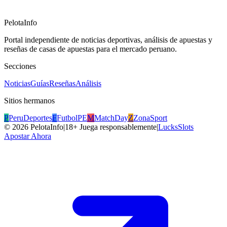
PelotaInfo
Portal independiente de noticias deportivas, análisis de apuestas y
reseñas de casas de apuestas para el mercado peruano.
Secciones
Noticias
Guías
Reseñas
Análisis
Sitios hermanos
P
PeruDeportes
F
FutbolPE
M
MatchDay
Z
ZonaSport
©
2026
PelotaInfo
|
18+ Juega responsablemente
|
LucksSlots
Apostar Ahora