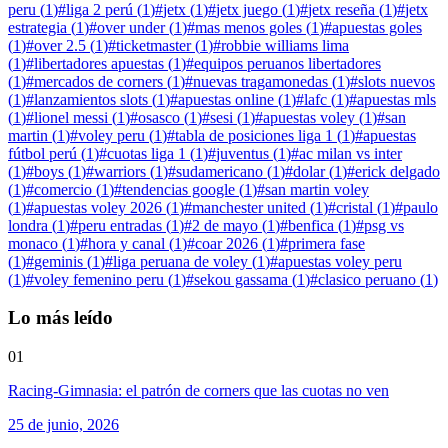
peru
(
1
)
#
liga 2 perú
(
1
)
#
jetx
(
1
)
#
jetx juego
(
1
)
#
jetx reseña
(
1
)
#
jetx
estrategia
(
1
)
#
over under
(
1
)
#
mas menos goles
(
1
)
#
apuestas goles
(
1
)
#
over 2.5
(
1
)
#
ticketmaster
(
1
)
#
robbie williams lima
(
1
)
#
libertadores apuestas
(
1
)
#
equipos peruanos libertadores
(
1
)
#
mercados de corners
(
1
)
#
nuevas tragamonedas
(
1
)
#
slots nuevos
(
1
)
#
lanzamientos slots
(
1
)
#
apuestas online
(
1
)
#
lafc
(
1
)
#
apuestas mls
(
1
)
#
lionel messi
(
1
)
#
osasco
(
1
)
#
sesi
(
1
)
#
apuestas voley
(
1
)
#
san
martin
(
1
)
#
voley peru
(
1
)
#
tabla de posiciones liga 1
(
1
)
#
apuestas
fútbol perú
(
1
)
#
cuotas liga 1
(
1
)
#
juventus
(
1
)
#
ac milan vs inter
(
1
)
#
boys
(
1
)
#
warriors
(
1
)
#
sudamericano
(
1
)
#
dolar
(
1
)
#
erick delgado
(
1
)
#
comercio
(
1
)
#
tendencias google
(
1
)
#
san martin voley
(
1
)
#
apuestas voley 2026
(
1
)
#
manchester united
(
1
)
#
cristal
(
1
)
#
paulo
londra
(
1
)
#
peru entradas
(
1
)
#
2 de mayo
(
1
)
#
benfica
(
1
)
#
psg vs
monaco
(
1
)
#
hora y canal
(
1
)
#
coar 2026
(
1
)
#
primera fase
(
1
)
#
geminis
(
1
)
#
liga peruana de voley
(
1
)
#
apuestas voley peru
(
1
)
#
voley femenino peru
(
1
)
#
sekou gassama
(
1
)
#
clasico peruano
(
1
)
Lo más leído
01
Racing-Gimnasia: el patrón de corners que las cuotas no ven
25 de junio, 2026