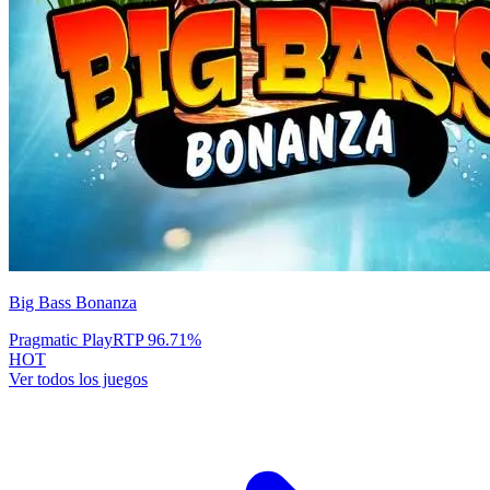
Big Bass Bonanza
Pragmatic Play
RTP
96.71
%
HOT
Ver todos los juegos