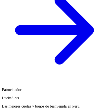
Patrocinador
LucksSlots
Las mejores cuotas y bonos de bienvenida en Perú.