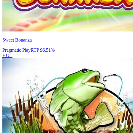
Sweet Bonanza
Pragmatic Play
RTP
96.51
%
HOT