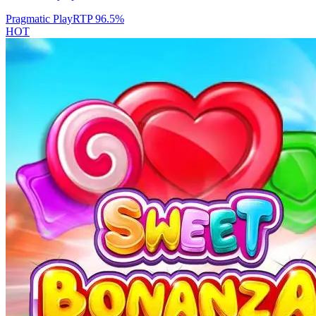
Pragmatic Play
RTP
96.5
%
HOT