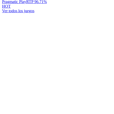
Pragmatic Play
RTP
96.71
%
HOT
Ver todos los juegos