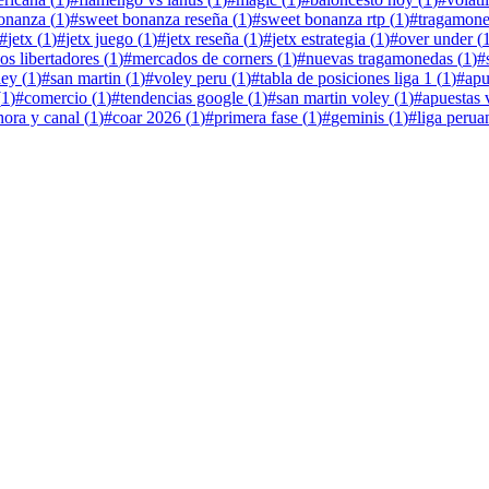
onanza
(
1
)
#
sweet bonanza reseña
(
1
)
#
sweet bonanza rtp
(
1
)
#
tragamone
#
jetx
(
1
)
#
jetx juego
(
1
)
#
jetx reseña
(
1
)
#
jetx estrategia
(
1
)
#
over under
(
os libertadores
(
1
)
#
mercados de corners
(
1
)
#
nuevas tragamonedas
(
1
)
#
ley
(
1
)
#
san martin
(
1
)
#
voley peru
(
1
)
#
tabla de posiciones liga 1
(
1
)
#
apu
(
1
)
#
comercio
(
1
)
#
tendencias google
(
1
)
#
san martin voley
(
1
)
#
apuestas 
hora y canal
(
1
)
#
coar 2026
(
1
)
#
primera fase
(
1
)
#
geminis
(
1
)
#
liga perua