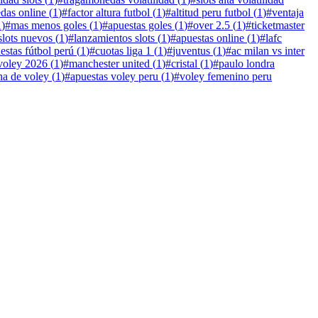
das online
(
1
)
#
factor altura futbol
(
1
)
#
altitud peru futbol
(
1
)
#
ventaja
1
)
#
mas menos goles
(
1
)
#
apuestas goles
(
1
)
#
over 2.5
(
1
)
#
ticketmaster
slots nuevos
(
1
)
#
lanzamientos slots
(
1
)
#
apuestas online
(
1
)
#
lafc
estas fútbol perú
(
1
)
#
cuotas liga 1
(
1
)
#
juventus
(
1
)
#
ac milan vs inter
voley 2026
(
1
)
#
manchester united
(
1
)
#
cristal
(
1
)
#
paulo londra
na de voley
(
1
)
#
apuestas voley peru
(
1
)
#
voley femenino peru