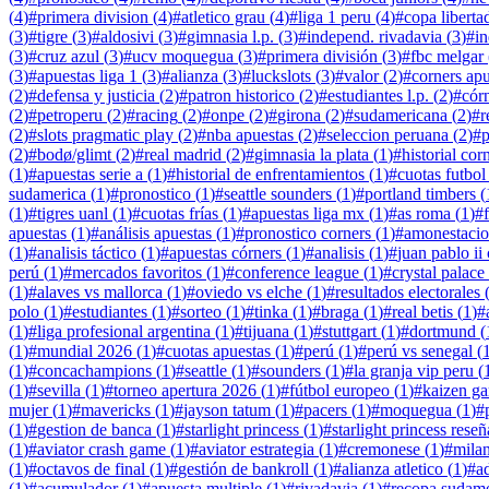
(
4
)
#
primera division
(
4
)
#
atletico grau
(
4
)
#
liga 1 peru
(
4
)
#
copa liberta
(
3
)
#
tigre
(
3
)
#
aldosivi
(
3
)
#
gimnasia l.p.
(
3
)
#
independ. rivadavia
(
3
)
#
i
(
3
)
#
cruz azul
(
3
)
#
ucv moquegua
(
3
)
#
primera división
(
3
)
#
fbc melgar
(
3
)
#
apuestas liga 1
(
3
)
#
alianza
(
3
)
#
luckslots
(
3
)
#
valor
(
2
)
#
corners apu
(
2
)
#
defensa y justicia
(
2
)
#
patron historico
(
2
)
#
estudiantes l.p.
(
2
)
#
cór
(
2
)
#
petroperu
(
2
)
#
racing
(
2
)
#
onpe
(
2
)
#
girona
(
2
)
#
sudamericana
(
2
)
#
r
(
2
)
#
slots pragmatic play
(
2
)
#
nba apuestas
(
2
)
#
seleccion peruana
(
2
)
#
p
(
2
)
#
bodø/glimt
(
2
)
#
real madrid
(
2
)
#
gimnasia la plata
(
1
)
#
historial cor
(
1
)
#
apuestas serie a
(
1
)
#
historial de enfrentamientos
(
1
)
#
cuotas futbol
sudamerica
(
1
)
#
pronostico
(
1
)
#
seattle sounders
(
1
)
#
portland timbers
(
(
1
)
#
tigres uanl
(
1
)
#
cuotas frías
(
1
)
#
apuestas liga mx
(
1
)
#
as roma
(
1
)
#
apuestas
(
1
)
#
análisis apuestas
(
1
)
#
pronostico corners
(
1
)
#
amonestacio
(
1
)
#
analisis táctico
(
1
)
#
apuestas córners
(
1
)
#
analisis
(
1
)
#
juan pablo ii
perú
(
1
)
#
mercados favoritos
(
1
)
#
conference league
(
1
)
#
crystal palace
(
1
)
#
alaves vs mallorca
(
1
)
#
oviedo vs elche
(
1
)
#
resultados electorales
polo
(
1
)
#
estudiantes
(
1
)
#
sorteo
(
1
)
#
tinka
(
1
)
#
braga
(
1
)
#
real betis
(
1
)
#
(
1
)
#
liga profesional argentina
(
1
)
#
tijuana
(
1
)
#
stuttgart
(
1
)
#
dortmund
(
(
1
)
#
mundial 2026
(
1
)
#
cuotas apuestas
(
1
)
#
perú
(
1
)
#
perú vs senegal
(
(
1
)
#
concachampions
(
1
)
#
seattle
(
1
)
#
sounders
(
1
)
#
la granja vip peru
(
(
1
)
#
sevilla
(
1
)
#
torneo apertura 2026
(
1
)
#
fútbol europeo
(
1
)
#
kaizen g
mujer
(
1
)
#
mavericks
(
1
)
#
jayson tatum
(
1
)
#
pacers
(
1
)
#
moquegua
(
1
)
#
(
1
)
#
gestion de banca
(
1
)
#
starlight princess
(
1
)
#
starlight princess reseñ
(
1
)
#
aviator crash game
(
1
)
#
aviator estrategia
(
1
)
#
cremonese
(
1
)
#
mila
(
1
)
#
octavos de final
(
1
)
#
gestión de bankroll
(
1
)
#
alianza atletico
(
1
)
#
a
(
1
)
#
acumulador
(
1
)
#
apuesta multiple
(
1
)
#
rivadavia
(
1
)
#
recopa sudam