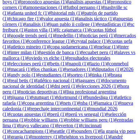
boys
(
1
)
#
pronostico apuestas
(
1
)
#
análisis apuestas
(
1
)
#
pronostico
corners
(
1
)
#
amonestaciones
(
1
)
#
futbol peruano
(
1
)
#
nashville sc
(
1
)
#
atlanta united fc
(
1
)
#
historial mls
(
1
)
#
patrón de partido
(
1
)
#
chicago fire
(
1
)
#
valor apuesta
(
1
)
#
analisis táctico
(
1
)
#
apuestas
córners
(
1
)
#
analisis
(
1
)
#
juan pablo ii college
(
1
)
#
estadísticas
(
1
)
#
sc
freiburg
(
1
)
#
aston villa
(
1
)
#
fc cajamarca
(
1
)
#
cuotas fútbol
(
1
)
#
google trends perú
(
1
)
#
medellin
(
1
)
#
noticias perú
(
1
)
#
mercados
favoritos
(
1
)
#
conference league
(
1
)
#
crystal palace
(
1
)
#
cuotas uefa
(
1
)
#
atletico mineiro
(
1
)
#
copa sudamericana
(
1
)
#
melgar
(
1
)
#
inter
(
1
)
#
inter milan
(
1
)
#
gestión de banca
(
1
)
#
ecuabet peru
(
1
)
#
alaves vs
mallorca
(
1
)
#
oviedo vs elche
(
1
)
#
resultados electorales
(
1
)
#
elecciones perú
(
1
)
#
betis
(
1
)
#
napoli
(
1
)
#
lazio
(
1
)
#
conmebol
(
1
)
#
macará
(
1
)
#
los chankas
(
1
)
#
senadores
(
1
)
#
diputados
(
1
)
#
2026
(
1
)
#
andy polo
(
1
)
#
estudiantes
(
1
)
#
sorteo
(
1
)
#
tinka
(
1
)
#
braga
(
1
)
#
real betis
(
1
)
#
atlético nacional
(
1
)
#
jaguares
(
1
)
#
documento
nacional de identidad
(
1
)
#
dni perú
(
1
)
#
elecciones 2026
(
1
)
#
hora
peru
(
1
)
#
noticias deportivas
(
1
)
#
liga profesional argentina
(
1
)
#
tijuana
(
1
)
#
stuttgart
(
1
)
#
dortmund
(
1
)
#
bundesliga
(
1
)
#
atletico
rafaela
(
1
)
#
copa argentina
(
1
)
#
nets
(
1
)
#
nba
(
1
)
#
jamaica
(
1
)
#
nueva
caledonia
(
1
)
#
repechaje intercontinental
(
1
)
#
mundial 2026
(
1
)
#
cuotas apuestas
(
1
)
#
perú
(
1
)
#
perú vs senegal
(
1
)
#
selección
peruana
(
1
)
#
robbie williams
(
1
)
#
robbie williams peru
(
1
)
#
entradas
lima
(
1
)
#
rayo vallecano
(
1
)
#
everton
(
1
)
#
cincinnati
(
1
)
#
concachampions
(
1
)
#
seattle
(
1
)
#
sounders
(
1
)
#
la granja vip peru
(
1
)
#
granja
(
1
)
#
monterrey
(
1
)
#
brighton vs liverpool
(
1
)
#
andré