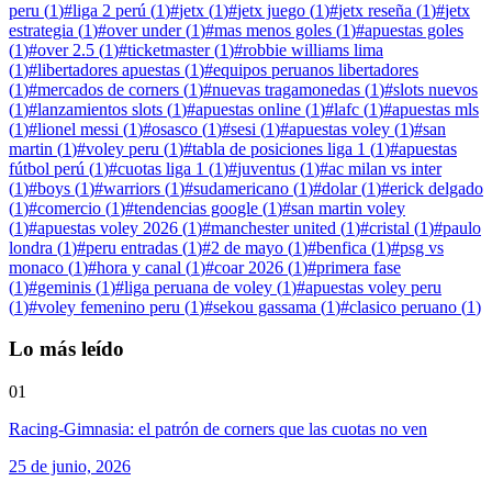
peru
(
1
)
#
liga 2 perú
(
1
)
#
jetx
(
1
)
#
jetx juego
(
1
)
#
jetx reseña
(
1
)
#
jetx
estrategia
(
1
)
#
over under
(
1
)
#
mas menos goles
(
1
)
#
apuestas goles
(
1
)
#
over 2.5
(
1
)
#
ticketmaster
(
1
)
#
robbie williams lima
(
1
)
#
libertadores apuestas
(
1
)
#
equipos peruanos libertadores
(
1
)
#
mercados de corners
(
1
)
#
nuevas tragamonedas
(
1
)
#
slots nuevos
(
1
)
#
lanzamientos slots
(
1
)
#
apuestas online
(
1
)
#
lafc
(
1
)
#
apuestas mls
(
1
)
#
lionel messi
(
1
)
#
osasco
(
1
)
#
sesi
(
1
)
#
apuestas voley
(
1
)
#
san
martin
(
1
)
#
voley peru
(
1
)
#
tabla de posiciones liga 1
(
1
)
#
apuestas
fútbol perú
(
1
)
#
cuotas liga 1
(
1
)
#
juventus
(
1
)
#
ac milan vs inter
(
1
)
#
boys
(
1
)
#
warriors
(
1
)
#
sudamericano
(
1
)
#
dolar
(
1
)
#
erick delgado
(
1
)
#
comercio
(
1
)
#
tendencias google
(
1
)
#
san martin voley
(
1
)
#
apuestas voley 2026
(
1
)
#
manchester united
(
1
)
#
cristal
(
1
)
#
paulo
londra
(
1
)
#
peru entradas
(
1
)
#
2 de mayo
(
1
)
#
benfica
(
1
)
#
psg vs
monaco
(
1
)
#
hora y canal
(
1
)
#
coar 2026
(
1
)
#
primera fase
(
1
)
#
geminis
(
1
)
#
liga peruana de voley
(
1
)
#
apuestas voley peru
(
1
)
#
voley femenino peru
(
1
)
#
sekou gassama
(
1
)
#
clasico peruano
(
1
)
Lo más leído
01
Racing-Gimnasia: el patrón de corners que las cuotas no ven
25 de junio, 2026