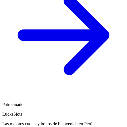
Patrocinador
LucksSlots
Las mejores cuotas y bonos de bienvenida en Perú.