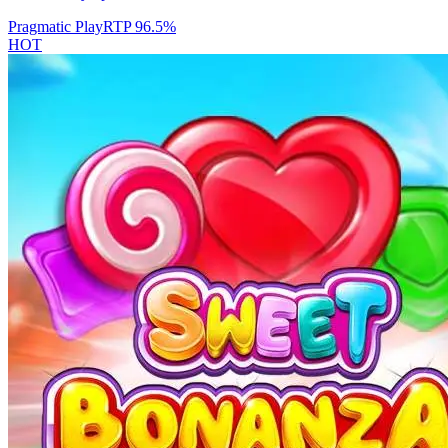
Pragmatic Play
RTP
96.5
%
HOT