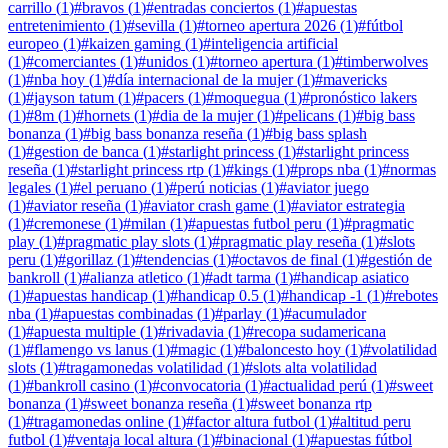
carrillo
(
1
)
#
bravos
(
1
)
#
entradas conciertos
(
1
)
#
apuestas
entretenimiento
(
1
)
#
sevilla
(
1
)
#
torneo apertura 2026
(
1
)
#
fútbol
europeo
(
1
)
#
kaizen gaming
(
1
)
#
inteligencia artificial
(
1
)
#
comerciantes
(
1
)
#
unidos
(
1
)
#
torneo apertura
(
1
)
#
timberwolves
(
1
)
#
nba hoy
(
1
)
#
día internacional de la mujer
(
1
)
#
mavericks
(
1
)
#
jayson tatum
(
1
)
#
pacers
(
1
)
#
moquegua
(
1
)
#
pronóstico lakers
(
1
)
#
8m
(
1
)
#
hornets
(
1
)
#
dia de la mujer
(
1
)
#
pelicans
(
1
)
#
big bass
bonanza
(
1
)
#
big bass bonanza reseña
(
1
)
#
big bass splash
(
1
)
#
gestion de banca
(
1
)
#
starlight princess
(
1
)
#
starlight princess
reseña
(
1
)
#
starlight princess rtp
(
1
)
#
kings
(
1
)
#
props nba
(
1
)
#
normas
legales
(
1
)
#
el peruano
(
1
)
#
perú noticias
(
1
)
#
aviator juego
(
1
)
#
aviator reseña
(
1
)
#
aviator crash game
(
1
)
#
aviator estrategia
(
1
)
#
cremonese
(
1
)
#
milan
(
1
)
#
apuestas futbol peru
(
1
)
#
pragmatic
play
(
1
)
#
pragmatic play slots
(
1
)
#
pragmatic play reseña
(
1
)
#
slots
peru
(
1
)
#
gorillaz
(
1
)
#
tendencias
(
1
)
#
octavos de final
(
1
)
#
gestión de
bankroll
(
1
)
#
alianza atletico
(
1
)
#
adt tarma
(
1
)
#
handicap asiatico
(
1
)
#
apuestas handicap
(
1
)
#
handicap 0.5
(
1
)
#
handicap -1
(
1
)
#
rebotes
nba
(
1
)
#
apuestas combinadas
(
1
)
#
parlay
(
1
)
#
acumulador
(
1
)
#
apuesta multiple
(
1
)
#
rivadavia
(
1
)
#
recopa sudamericana
(
1
)
#
flamengo vs lanus
(
1
)
#
magic
(
1
)
#
baloncesto hoy
(
1
)
#
volatilidad
slots
(
1
)
#
tragamonedas volatilidad
(
1
)
#
slots alta volatilidad
(
1
)
#
bankroll casino
(
1
)
#
convocatoria
(
1
)
#
actualidad perú
(
1
)
#
sweet
bonanza
(
1
)
#
sweet bonanza reseña
(
1
)
#
sweet bonanza rtp
(
1
)
#
tragamonedas online
(
1
)
#
factor altura futbol
(
1
)
#
altitud peru
futbol
(
1
)
#
ventaja local altura
(
1
)
#
binacional
(
1
)
#
apuestas fútbol