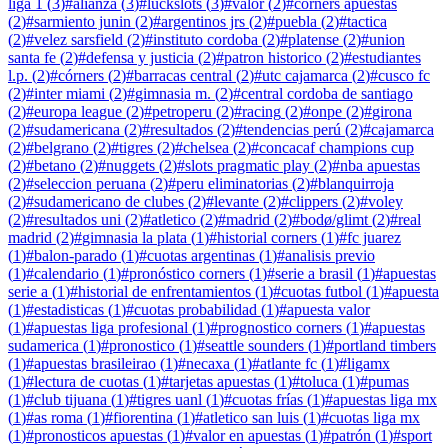
liga 1
(
3
)
#
alianza
(
3
)
#
luckslots
(
3
)
#
valor
(
2
)
#
corners apuestas
(
2
)
#
sarmiento junin
(
2
)
#
argentinos jrs
(
2
)
#
puebla
(
2
)
#
tactica
(
2
)
#
velez sarsfield
(
2
)
#
instituto cordoba
(
2
)
#
platense
(
2
)
#
union
santa fe
(
2
)
#
defensa y justicia
(
2
)
#
patron historico
(
2
)
#
estudiantes
l.p.
(
2
)
#
córners
(
2
)
#
barracas central
(
2
)
#
utc cajamarca
(
2
)
#
cusco fc
(
2
)
#
inter miami
(
2
)
#
gimnasia m.
(
2
)
#
central cordoba de santiago
(
2
)
#
europa league
(
2
)
#
petroperu
(
2
)
#
racing
(
2
)
#
onpe
(
2
)
#
girona
(
2
)
#
sudamericana
(
2
)
#
resultados
(
2
)
#
tendencias perú
(
2
)
#
cajamarca
(
2
)
#
belgrano
(
2
)
#
tigres
(
2
)
#
chelsea
(
2
)
#
concacaf champions cup
(
2
)
#
betano
(
2
)
#
nuggets
(
2
)
#
slots pragmatic play
(
2
)
#
nba apuestas
(
2
)
#
seleccion peruana
(
2
)
#
peru eliminatorias
(
2
)
#
blanquirroja
(
2
)
#
sudamericano de clubes
(
2
)
#
levante
(
2
)
#
clippers
(
2
)
#
voley
(
2
)
#
resultados uni
(
2
)
#
atletico
(
2
)
#
madrid
(
2
)
#
bodø/glimt
(
2
)
#
real
madrid
(
2
)
#
gimnasia la plata
(
1
)
#
historial corners
(
1
)
#
fc juarez
(
1
)
#
balon-parado
(
1
)
#
cuotas argentinas
(
1
)
#
analisis previo
(
1
)
#
calendario
(
1
)
#
pronóstico corners
(
1
)
#
serie a brasil
(
1
)
#
apuestas
serie a
(
1
)
#
historial de enfrentamientos
(
1
)
#
cuotas futbol
(
1
)
#
apuesta
(
1
)
#
estadisticas
(
1
)
#
cuotas probabilidad
(
1
)
#
apuesta valor
(
1
)
#
apuestas liga profesional
(
1
)
#
prognostico corners
(
1
)
#
apuestas
sudamerica
(
1
)
#
pronostico
(
1
)
#
seattle sounders
(
1
)
#
portland timbers
(
1
)
#
apuestas brasileirao
(
1
)
#
necaxa
(
1
)
#
atlante fc
(
1
)
#
ligamx
(
1
)
#
lectura de cuotas
(
1
)
#
tarjetas apuestas
(
1
)
#
toluca
(
1
)
#
pumas
(
1
)
#
club tijuana
(
1
)
#
tigres uanl
(
1
)
#
cuotas frías
(
1
)
#
apuestas liga mx
(
1
)
#
as roma
(
1
)
#
fiorentina
(
1
)
#
atletico san luis
(
1
)
#
cuotas liga mx
(
1
)
#
pronosticos apuestas
(
1
)
#
valor en apuestas
(
1
)
#
patrón
(
1
)
#
sport