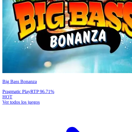
Big Bass Bonanza
Pragmatic Play
RTP
96.71
%
HOT
Ver todos los juegos