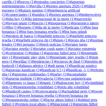
carrillo
(
1
)
#
bravos
(
1
)
#
entradas conciertos
(
1
)
#
apuestas
entretenimiento
(
1
)
#
sevilla
(
1
)
#
torneo apertura 2026
(
1
)
#
fútbol
europeo
(
1
)
#
kaizen gaming
(
1
)
#
inteligencia artificial
(
1
)
#
comerciantes
(
1
)
#
unidos
(
1
)
#
torneo apertura
(
1
)
#
timberwolves
(
1
)
#
nba hoy
(
1
)
#
día internacional de la mujer
(
1
)
#
mavericks
(
1
)
#
jayson tatum
(
1
)
#
pacers
(
1
)
#
moquegua
(
1
)
#
pronóstico lakers
(
1
)
#
8m
(
1
)
#
hornets
(
1
)
#
dia de la mujer
(
1
)
#
pelicans
(
1
)
#
big bass
bonanza
(
1
)
#
big bass bonanza reseña
(
1
)
#
big bass splash
(
1
)
#
gestion de banca
(
1
)
#
starlight princess
(
1
)
#
starlight princess
reseña
(
1
)
#
starlight princess rtp
(
1
)
#
kings
(
1
)
#
props nba
(
1
)
#
normas
legales
(
1
)
#
el peruano
(
1
)
#
perú noticias
(
1
)
#
aviator juego
(
1
)
#
aviator reseña
(
1
)
#
aviator crash game
(
1
)
#
aviator estrategia
(
1
)
#
cremonese
(
1
)
#
milan
(
1
)
#
apuestas futbol peru
(
1
)
#
pragmatic
play
(
1
)
#
pragmatic play slots
(
1
)
#
pragmatic play reseña
(
1
)
#
slots
peru
(
1
)
#
gorillaz
(
1
)
#
tendencias
(
1
)
#
octavos de final
(
1
)
#
gestión de
bankroll
(
1
)
#
alianza atletico
(
1
)
#
adt tarma
(
1
)
#
handicap asiatico
(
1
)
#
apuestas handicap
(
1
)
#
handicap 0.5
(
1
)
#
handicap -1
(
1
)
#
rebotes
nba
(
1
)
#
apuestas combinadas
(
1
)
#
parlay
(
1
)
#
acumulador
(
1
)
#
apuesta multiple
(
1
)
#
rivadavia
(
1
)
#
recopa sudamericana
(
1
)
#
flamengo vs lanus
(
1
)
#
magic
(
1
)
#
baloncesto hoy
(
1
)
#
volatilidad
slots
(
1
)
#
tragamonedas volatilidad
(
1
)
#
slots alta volatilidad
(
1
)
#
bankroll casino
(
1
)
#
convocatoria
(
1
)
#
actualidad perú
(
1
)
#
sweet
bonanza
(
1
)
#
sweet bonanza reseña
(
1
)
#
sweet bonanza rtp
(
1
)
#
tragamonedas online
(
1
)
#
factor altura futbol
(
1
)
#
altitud peru
futbol
(
1
)
#
ventaja local altura
(
1
)
#
binacional
(
1
)
#
apuestas fútbol