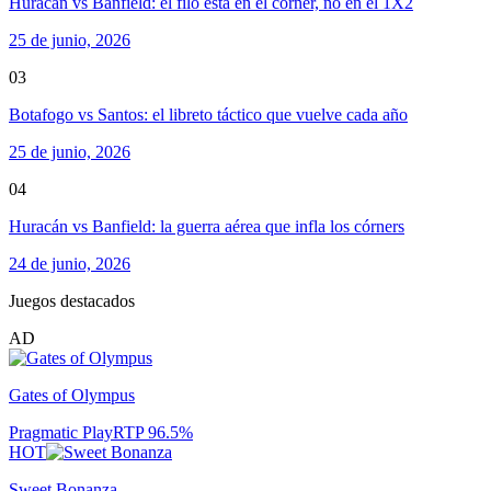
Huracán vs Banfield: el filo está en el córner, no en el 1X2
25 de junio, 2026
03
Botafogo vs Santos: el libreto táctico que vuelve cada año
25 de junio, 2026
04
Huracán vs Banfield: la guerra aérea que infla los córners
24 de junio, 2026
Juegos destacados
AD
Gates of Olympus
Pragmatic Play
RTP
96.5
%
HOT
Sweet Bonanza