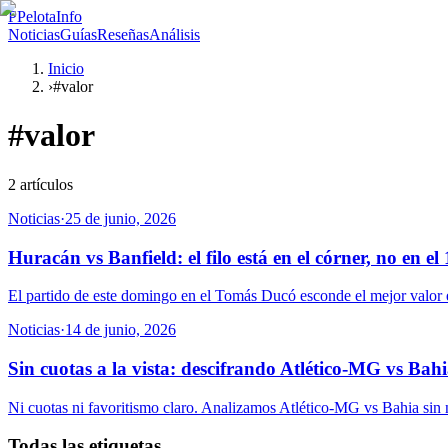
P
PelotaInfo
Noticias
Guías
Reseñas
Análisis
Inicio
›
#valor
#
valor
2
artículos
Noticias
·
25 de junio, 2026
Huracán vs Banfield: el filo está en el córner, no en el
El partido de este domingo en el Tomás Ducó esconde el mejor valor en l
Noticias
·
14 de junio, 2026
Sin cuotas a la vista: descifrando Atlético-MG vs Bah
Ni cuotas ni favoritismo claro. Analizamos Atlético-MG vs Bahia sin 
Todas las etiquetas