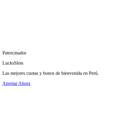
Patrocinador
LucksSlots
Las mejores cuotas y bonos de bienvenida en Perú.
Apostar Ahora