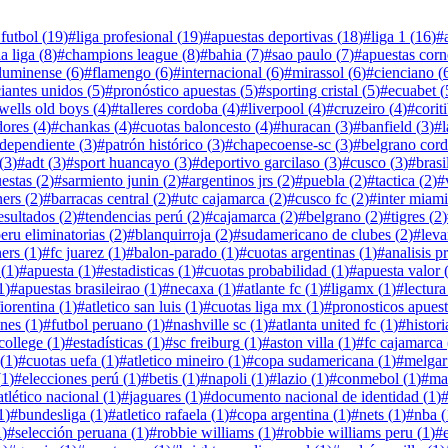
 futbol
(
19
)
#
liga profesional
(
19
)
#
apuestas deportivas
(
18
)
#
liga 1
(
16
)
#
la liga
(
8
)
#
champions league
(
8
)
#
bahia
(
7
)
#
sao paulo
(
7
)
#
apuestas corn
luminense
(
6
)
#
flamengo
(
6
)
#
internacional
(
6
)
#
mirassol
(
6
)
#
cienciano
(
iantes unidos
(
5
)
#
pronóstico apuestas
(
5
)
#
sporting cristal
(
5
)
#
ecuabet
(
wells old boys
(
4
)
#
talleres cordoba
(
4
)
#
liverpool
(
4
)
#
cruzeiro
(
4
)
#
corit
dores
(
4
)
#
chankas
(
4
)
#
cuotas baloncesto
(
4
)
#
huracan
(
3
)
#
banfield
(
3
)
#
ndependiente
(
3
)
#
patrón histórico
(
3
)
#
chapecoense-sc
(
3
)
#
belgrano cor
(
3
)
#
adt
(
3
)
#
sport huancayo
(
3
)
#
deportivo garcilaso
(
3
)
#
cusco
(
3
)
#
brasi
estas
(
2
)
#
sarmiento junin
(
2
)
#
argentinos jrs
(
2
)
#
puebla
(
2
)
#
tactica
(
2
)
#
ners
(
2
)
#
barracas central
(
2
)
#
utc cajamarca
(
2
)
#
cusco fc
(
2
)
#
inter miami
esultados
(
2
)
#
tendencias perú
(
2
)
#
cajamarca
(
2
)
#
belgrano
(
2
)
#
tigres
(
2
)
eru eliminatorias
(
2
)
#
blanquirroja
(
2
)
#
sudamericano de clubes
(
2
)
#
leva
ners
(
1
)
#
fc juarez
(
1
)
#
balon-parado
(
1
)
#
cuotas argentinas
(
1
)
#
analisis p
(
1
)
#
apuesta
(
1
)
#
estadisticas
(
1
)
#
cuotas probabilidad
(
1
)
#
apuesta valor
1
)
#
apuestas brasileirao
(
1
)
#
necaxa
(
1
)
#
atlante fc
(
1
)
#
ligamx
(
1
)
#
lectura
fiorentina
(
1
)
#
atletico san luis
(
1
)
#
cuotas liga mx
(
1
)
#
pronosticos apues
nes
(
1
)
#
futbol peruano
(
1
)
#
nashville sc
(
1
)
#
atlanta united fc
(
1
)
#
histori
 college
(
1
)
#
estadísticas
(
1
)
#
sc freiburg
(
1
)
#
aston villa
(
1
)
#
fc cajamarca
(
1
)
#
cuotas uefa
(
1
)
#
atletico mineiro
(
1
)
#
copa sudamericana
(
1
)
#
melgar
(
1
)
#
elecciones perú
(
1
)
#
betis
(
1
)
#
napoli
(
1
)
#
lazio
(
1
)
#
conmebol
(
1
)
#
ma
atlético nacional
(
1
)
#
jaguares
(
1
)
#
documento nacional de identidad
(
1
)
1
)
#
bundesliga
(
1
)
#
atletico rafaela
(
1
)
#
copa argentina
(
1
)
#
nets
(
1
)
#
nba
(
1
)
#
selección peruana
(
1
)
#
robbie williams
(
1
)
#
robbie williams peru
(
1
)
#