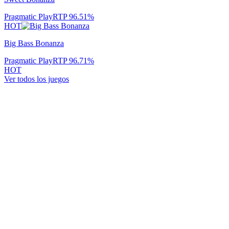
Pragmatic Play
RTP
96.51
%
HOT
Big Bass Bonanza
Pragmatic Play
RTP
96.71
%
HOT
Ver todos los juegos