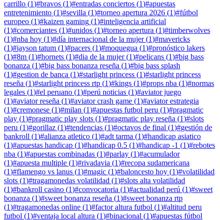
carrillo
(
1
)
#
bravos
(
1
)
#
entradas conciertos
(
1
)
#
apuestas
entretenimiento
(
1
)
#
sevilla
(
1
)
#
torneo apertura 2026
(
1
)
#
fútbol
europeo
(
1
)
#
kaizen gaming
(
1
)
#
inteligencia artificial
(
1
)
#
comerciantes
(
1
)
#
unidos
(
1
)
#
torneo apertura
(
1
)
#
timberwolves
(
1
)
#
nba hoy
(
1
)
#
día internacional de la mujer
(
1
)
#
mavericks
(
1
)
#
jayson tatum
(
1
)
#
pacers
(
1
)
#
moquegua
(
1
)
#
pronóstico lakers
(
1
)
#
8m
(
1
)
#
hornets
(
1
)
#
dia de la mujer
(
1
)
#
pelicans
(
1
)
#
big bass
bonanza
(
1
)
#
big bass bonanza reseña
(
1
)
#
big bass splash
(
1
)
#
gestion de banca
(
1
)
#
starlight princess
(
1
)
#
starlight princess
reseña
(
1
)
#
starlight princess rtp
(
1
)
#
kings
(
1
)
#
props nba
(
1
)
#
normas
legales
(
1
)
#
el peruano
(
1
)
#
perú noticias
(
1
)
#
aviator juego
(
1
)
#
aviator reseña
(
1
)
#
aviator crash game
(
1
)
#
aviator estrategia
(
1
)
#
cremonese
(
1
)
#
milan
(
1
)
#
apuestas futbol peru
(
1
)
#
pragmatic
play
(
1
)
#
pragmatic play slots
(
1
)
#
pragmatic play reseña
(
1
)
#
slots
peru
(
1
)
#
gorillaz
(
1
)
#
tendencias
(
1
)
#
octavos de final
(
1
)
#
gestión de
bankroll
(
1
)
#
alianza atletico
(
1
)
#
adt tarma
(
1
)
#
handicap asiatico
(
1
)
#
apuestas handicap
(
1
)
#
handicap 0.5
(
1
)
#
handicap -1
(
1
)
#
rebotes
nba
(
1
)
#
apuestas combinadas
(
1
)
#
parlay
(
1
)
#
acumulador
(
1
)
#
apuesta multiple
(
1
)
#
rivadavia
(
1
)
#
recopa sudamericana
(
1
)
#
flamengo vs lanus
(
1
)
#
magic
(
1
)
#
baloncesto hoy
(
1
)
#
volatilidad
slots
(
1
)
#
tragamonedas volatilidad
(
1
)
#
slots alta volatilidad
(
1
)
#
bankroll casino
(
1
)
#
convocatoria
(
1
)
#
actualidad perú
(
1
)
#
sweet
bonanza
(
1
)
#
sweet bonanza reseña
(
1
)
#
sweet bonanza rtp
(
1
)
#
tragamonedas online
(
1
)
#
factor altura futbol
(
1
)
#
altitud peru
futbol
(
1
)
#
ventaja local altura
(
1
)
#
binacional
(
1
)
#
apuestas fútbol