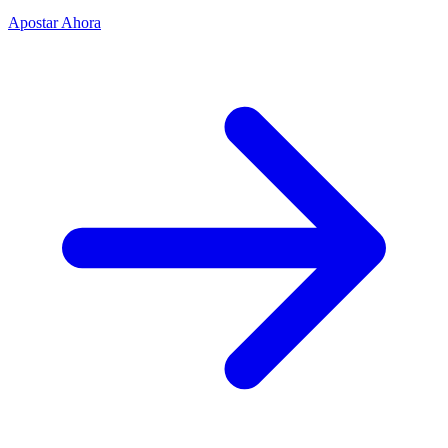
Apostar Ahora