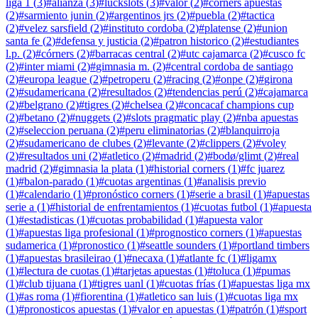
liga 1
(
3
)
#
alianza
(
3
)
#
luckslots
(
3
)
#
valor
(
2
)
#
corners apuestas
(
2
)
#
sarmiento junin
(
2
)
#
argentinos jrs
(
2
)
#
puebla
(
2
)
#
tactica
(
2
)
#
velez sarsfield
(
2
)
#
instituto cordoba
(
2
)
#
platense
(
2
)
#
union
santa fe
(
2
)
#
defensa y justicia
(
2
)
#
patron historico
(
2
)
#
estudiantes
l.p.
(
2
)
#
córners
(
2
)
#
barracas central
(
2
)
#
utc cajamarca
(
2
)
#
cusco fc
(
2
)
#
inter miami
(
2
)
#
gimnasia m.
(
2
)
#
central cordoba de santiago
(
2
)
#
europa league
(
2
)
#
petroperu
(
2
)
#
racing
(
2
)
#
onpe
(
2
)
#
girona
(
2
)
#
sudamericana
(
2
)
#
resultados
(
2
)
#
tendencias perú
(
2
)
#
cajamarca
(
2
)
#
belgrano
(
2
)
#
tigres
(
2
)
#
chelsea
(
2
)
#
concacaf champions cup
(
2
)
#
betano
(
2
)
#
nuggets
(
2
)
#
slots pragmatic play
(
2
)
#
nba apuestas
(
2
)
#
seleccion peruana
(
2
)
#
peru eliminatorias
(
2
)
#
blanquirroja
(
2
)
#
sudamericano de clubes
(
2
)
#
levante
(
2
)
#
clippers
(
2
)
#
voley
(
2
)
#
resultados uni
(
2
)
#
atletico
(
2
)
#
madrid
(
2
)
#
bodø/glimt
(
2
)
#
real
madrid
(
2
)
#
gimnasia la plata
(
1
)
#
historial corners
(
1
)
#
fc juarez
(
1
)
#
balon-parado
(
1
)
#
cuotas argentinas
(
1
)
#
analisis previo
(
1
)
#
calendario
(
1
)
#
pronóstico corners
(
1
)
#
serie a brasil
(
1
)
#
apuestas
serie a
(
1
)
#
historial de enfrentamientos
(
1
)
#
cuotas futbol
(
1
)
#
apuesta
(
1
)
#
estadisticas
(
1
)
#
cuotas probabilidad
(
1
)
#
apuesta valor
(
1
)
#
apuestas liga profesional
(
1
)
#
prognostico corners
(
1
)
#
apuestas
sudamerica
(
1
)
#
pronostico
(
1
)
#
seattle sounders
(
1
)
#
portland timbers
(
1
)
#
apuestas brasileirao
(
1
)
#
necaxa
(
1
)
#
atlante fc
(
1
)
#
ligamx
(
1
)
#
lectura de cuotas
(
1
)
#
tarjetas apuestas
(
1
)
#
toluca
(
1
)
#
pumas
(
1
)
#
club tijuana
(
1
)
#
tigres uanl
(
1
)
#
cuotas frías
(
1
)
#
apuestas liga mx
(
1
)
#
as roma
(
1
)
#
fiorentina
(
1
)
#
atletico san luis
(
1
)
#
cuotas liga mx
(
1
)
#
pronosticos apuestas
(
1
)
#
valor en apuestas
(
1
)
#
patrón
(
1
)
#
sport