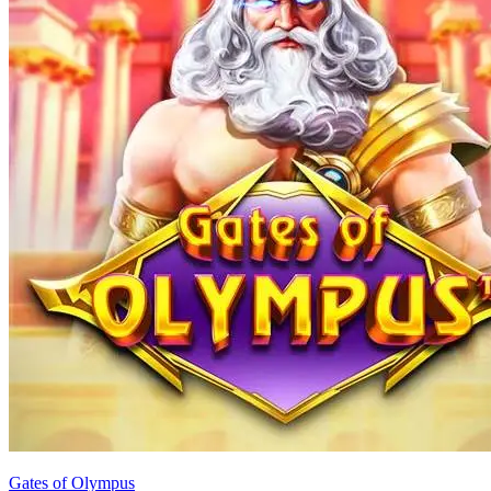
Gates of Olympus