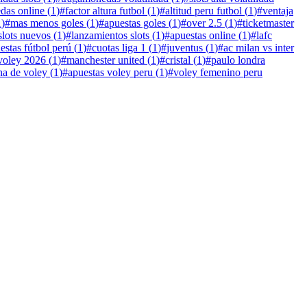
das online
(
1
)
#
factor altura futbol
(
1
)
#
altitud peru futbol
(
1
)
#
ventaja
1
)
#
mas menos goles
(
1
)
#
apuestas goles
(
1
)
#
over 2.5
(
1
)
#
ticketmaster
slots nuevos
(
1
)
#
lanzamientos slots
(
1
)
#
apuestas online
(
1
)
#
lafc
estas fútbol perú
(
1
)
#
cuotas liga 1
(
1
)
#
juventus
(
1
)
#
ac milan vs inter
voley 2026
(
1
)
#
manchester united
(
1
)
#
cristal
(
1
)
#
paulo londra
na de voley
(
1
)
#
apuestas voley peru
(
1
)
#
voley femenino peru