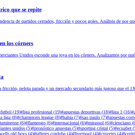
ico que se repite
dencia de partidos cerrados, fricción y pocos goles. Análisis de por qu
n los córners
rciantes Unidos esconde una joya en los córners. Analizamos por qué
da
a fricción, pelota parada y un mercado secundario más jugoso que el 1
 futbol
(
19
)
#
liga profesional
(
19
)
#
apuestas deportivas
(
18
)
#
liga 1
(
16
)
#
la liga
(
8
)
#
champions league
(
8
)
#
bahia
(
7
)
#
sao paulo
(
7
)
#
apuestas corn
luminense
(
6
)
#
flamengo
(
6
)
#
internacional
(
6
)
#
mirassol
(
6
)
#
cienciano
(
iantes unidos
(
5
)
#
pronóstico apuestas
(
5
)
#
sporting cristal
(
5
)
#
ecuabet
(
wells old boys
(
4
)
#
talleres cordoba
(
4
)
#
liverpool
(
4
)
#
cruzeiro
(
4
)
#
corit