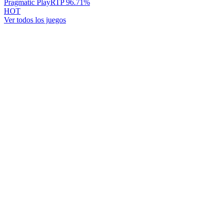
Pragmatic Play
RTP
96.71
%
HOT
Ver todos los juegos