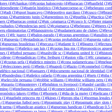
dores
(
4
)
#
chankas
(
4
)
#
cuotas baloncesto
(
4
)
#
huracan
(
3
)
#
banfield
(
3
)
#
ndependiente
(
3
)
#
patrón histórico
(
3
)
#
chapecoense-sc
(
3
)
#
belgrano cor
(
3
)
#
adt
(
3
)
#
sport huancayo
(
3
)
#
deportivo garcilaso
(
3
)
#
cusco
(
3
)
#
brasi
estas
(
2
)
#
sarmiento junin
(
2
)
#
argentinos jrs
(
2
)
#
puebla
(
2
)
#
tactica
(
2
)
#
ners
(
2
)
#
barracas central
(
2
)
#
utc cajamarca
(
2
)
#
cusco fc
(
2
)
#
inter miami
esultados
(
2
)
#
tendencias perú
(
2
)
#
cajamarca
(
2
)
#
belgrano
(
2
)
#
tigres
(
2
)
eru eliminatorias
(
2
)
#
blanquirroja
(
2
)
#
sudamericano de clubes
(
2
)
#
leva
ners
(
1
)
#
fc juarez
(
1
)
#
balon-parado
(
1
)
#
cuotas argentinas
(
1
)
#
analisis p
(
1
)
#
apuesta
(
1
)
#
estadisticas
(
1
)
#
cuotas probabilidad
(
1
)
#
apuesta valor
1
)
#
apuestas brasileirao
(
1
)
#
necaxa
(
1
)
#
atlante fc
(
1
)
#
ligamx
(
1
)
#
lectura
fiorentina
(
1
)
#
atletico san luis
(
1
)
#
cuotas liga mx
(
1
)
#
pronosticos apues
nes
(
1
)
#
futbol peruano
(
1
)
#
nashville sc
(
1
)
#
atlanta united fc
(
1
)
#
histori
 college
(
1
)
#
estadísticas
(
1
)
#
sc freiburg
(
1
)
#
aston villa
(
1
)
#
fc cajamarca
(
1
)
#
cuotas uefa
(
1
)
#
atletico mineiro
(
1
)
#
copa sudamericana
(
1
)
#
melgar
(
1
)
#
elecciones perú
(
1
)
#
betis
(
1
)
#
napoli
(
1
)
#
lazio
(
1
)
#
conmebol
(
1
)
#
ma
atlético nacional
(
1
)
#
jaguares
(
1
)
#
documento nacional de identidad
(
1
)
1
)
#
bundesliga
(
1
)
#
atletico rafaela
(
1
)
#
copa argentina
(
1
)
#
nets
(
1
)
#
nba
(
1
)
#
selección peruana
(
1
)
#
robbie williams
(
1
)
#
robbie williams peru
(
1
)
#
1
)
#
granja
(
1
)
#
monterrey
(
1
)
#
brighton vs liverpool
(
1
)
#
andré carrillo
(
1
)
aming
(
1
)
#
inteligencia artificial
(
1
)
#
comerciantes
(
1
)
#
unidos
(
1
)
#
torneo 
pronóstico lakers
(
1
)
#
8m
(
1
)
#
hornets
(
1
)
#
dia de la mujer
(
1
)
#
pelicans
(
a
(
1
)
#
starlight princess rtp
(
1
)
#
kings
(
1
)
#
props nba
(
1
)
#
normas legales
n
(
1
)
#
apuestas futbol peru
(
1
)
#
pragmatic play
(
1
)
#
pragmatic play slots
(
dt tarma
(
1
)
#
handicap asiatico
(
1
)
#
apuestas handicap
(
1
)
#
handicap 0.5
(
ericana
(
1
)
#
flamengo vs lanus
(
1
)
#
magic
(
1
)
#
baloncesto hoy
(
1
)
#
volati