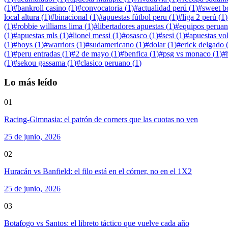
(
1
)
#
bankroll casino
(
1
)
#
convocatoria
(
1
)
#
actualidad perú
(
1
)
#
sweet b
local altura
(
1
)
#
binacional
(
1
)
#
apuestas fútbol peru
(
1
)
#
liga 2 perú
(
1
)
(
1
)
#
robbie williams lima
(
1
)
#
libertadores apuestas
(
1
)
#
equipos peruan
(
1
)
#
apuestas mls
(
1
)
#
lionel messi
(
1
)
#
osasco
(
1
)
#
sesi
(
1
)
#
apuestas vo
(
1
)
#
boys
(
1
)
#
warriors
(
1
)
#
sudamericano
(
1
)
#
dolar
(
1
)
#
erick delgado
(
1
)
#
peru entradas
(
1
)
#
2 de mayo
(
1
)
#
benfica
(
1
)
#
psg vs monaco
(
1
)
#
(
1
)
#
sekou gassama
(
1
)
#
clasico peruano
(
1
)
Lo más leído
01
Racing-Gimnasia: el patrón de corners que las cuotas no ven
25 de junio, 2026
02
Huracán vs Banfield: el filo está en el córner, no en el 1X2
25 de junio, 2026
03
Botafogo vs Santos: el libreto táctico que vuelve cada año