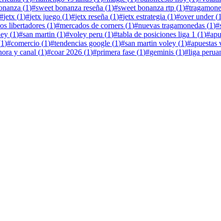
onanza
(
1
)
#
sweet bonanza reseña
(
1
)
#
sweet bonanza rtp
(
1
)
#
tragamone
#
jetx
(
1
)
#
jetx juego
(
1
)
#
jetx reseña
(
1
)
#
jetx estrategia
(
1
)
#
over under
(
os libertadores
(
1
)
#
mercados de corners
(
1
)
#
nuevas tragamonedas
(
1
)
#
ley
(
1
)
#
san martin
(
1
)
#
voley peru
(
1
)
#
tabla de posiciones liga 1
(
1
)
#
apu
(
1
)
#
comercio
(
1
)
#
tendencias google
(
1
)
#
san martin voley
(
1
)
#
apuestas 
hora y canal
(
1
)
#
coar 2026
(
1
)
#
primera fase
(
1
)
#
geminis
(
1
)
#
liga perua