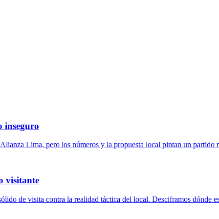
o inseguro
a Alianza Lima, pero los números y la propuesta local pintan un partid
 visitante
o de visita contra la realidad táctica del local. Desciframos dónde está