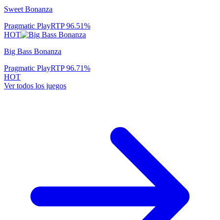
Sweet Bonanza
Pragmatic Play
RTP
96.51
%
HOT
Big Bass Bonanza
Pragmatic Play
RTP
96.71
%
HOT
Ver todos los juegos