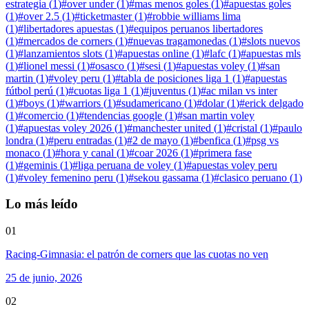
estrategia
(
1
)
#
over under
(
1
)
#
mas menos goles
(
1
)
#
apuestas goles
(
1
)
#
over 2.5
(
1
)
#
ticketmaster
(
1
)
#
robbie williams lima
(
1
)
#
libertadores apuestas
(
1
)
#
equipos peruanos libertadores
(
1
)
#
mercados de corners
(
1
)
#
nuevas tragamonedas
(
1
)
#
slots nuevos
(
1
)
#
lanzamientos slots
(
1
)
#
apuestas online
(
1
)
#
lafc
(
1
)
#
apuestas mls
(
1
)
#
lionel messi
(
1
)
#
osasco
(
1
)
#
sesi
(
1
)
#
apuestas voley
(
1
)
#
san
martin
(
1
)
#
voley peru
(
1
)
#
tabla de posiciones liga 1
(
1
)
#
apuestas
fútbol perú
(
1
)
#
cuotas liga 1
(
1
)
#
juventus
(
1
)
#
ac milan vs inter
(
1
)
#
boys
(
1
)
#
warriors
(
1
)
#
sudamericano
(
1
)
#
dolar
(
1
)
#
erick delgado
(
1
)
#
comercio
(
1
)
#
tendencias google
(
1
)
#
san martin voley
(
1
)
#
apuestas voley 2026
(
1
)
#
manchester united
(
1
)
#
cristal
(
1
)
#
paulo
londra
(
1
)
#
peru entradas
(
1
)
#
2 de mayo
(
1
)
#
benfica
(
1
)
#
psg vs
monaco
(
1
)
#
hora y canal
(
1
)
#
coar 2026
(
1
)
#
primera fase
(
1
)
#
geminis
(
1
)
#
liga peruana de voley
(
1
)
#
apuestas voley peru
(
1
)
#
voley femenino peru
(
1
)
#
sekou gassama
(
1
)
#
clasico peruano
(
1
)
Lo más leído
01
Racing-Gimnasia: el patrón de corners que las cuotas no ven
25 de junio, 2026
02