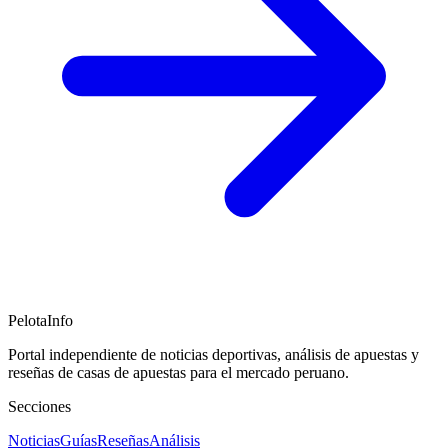
PelotaInfo
Portal independiente de noticias deportivas, análisis de apuestas y
reseñas de casas de apuestas para el mercado peruano.
Secciones
Noticias
Guías
Reseñas
Análisis