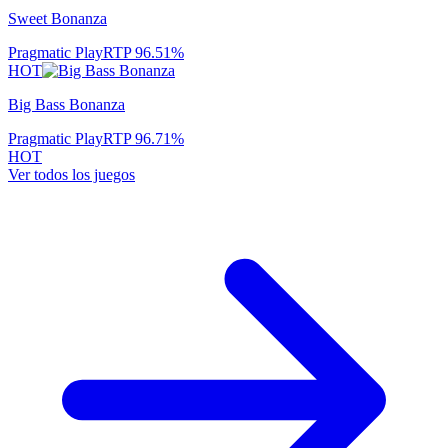
Sweet Bonanza
Pragmatic Play
RTP
96.51
%
HOT
Big Bass Bonanza
Pragmatic Play
RTP
96.71
%
HOT
Ver todos los juegos