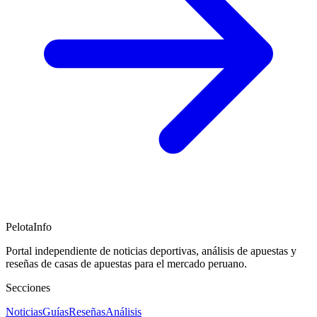
PelotaInfo
Portal independiente de noticias deportivas, análisis de apuestas y
reseñas de casas de apuestas para el mercado peruano.
Secciones
Noticias
Guías
Reseñas
Análisis