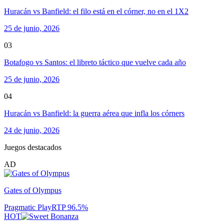
Huracán vs Banfield: el filo está en el córner, no en el 1X2
25 de junio, 2026
03
Botafogo vs Santos: el libreto táctico que vuelve cada año
25 de junio, 2026
04
Huracán vs Banfield: la guerra aérea que infla los córners
24 de junio, 2026
Juegos destacados
AD
Gates of Olympus
Pragmatic Play
RTP
96.5
%
HOT