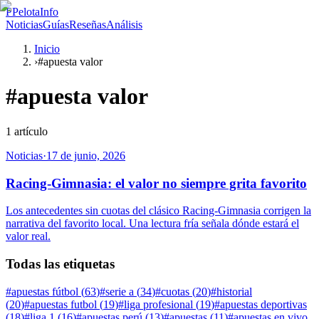
P
PelotaInfo
Noticias
Guías
Reseñas
Análisis
Inicio
›
#apuesta valor
#
apuesta valor
1
artículo
Noticias
·
17 de junio, 2026
Racing-Gimnasia: el valor no siempre grita favorito
Los antecedentes sin cuotas del clásico Racing-Gimnasia corrigen la
narrativa del favorito local. Una lectura fría señala dónde estará el
valor real.
Todas las etiquetas
#
apuestas fútbol
(
63
)
#
serie a
(
34
)
#
cuotas
(
20
)
#
historial
(
20
)
#
apuestas futbol
(
19
)
#
liga profesional
(
19
)
#
apuestas deportivas
(
18
)
#
liga 1
(
16
)
#
apuestas perú
(
13
)
#
apuestas
(
11
)
#
apuestas en vivo