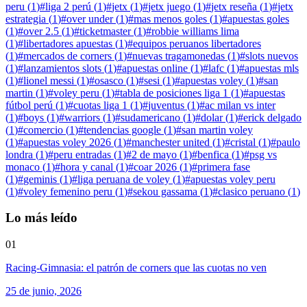
peru
(
1
)
#
liga 2 perú
(
1
)
#
jetx
(
1
)
#
jetx juego
(
1
)
#
jetx reseña
(
1
)
#
jetx
estrategia
(
1
)
#
over under
(
1
)
#
mas menos goles
(
1
)
#
apuestas goles
(
1
)
#
over 2.5
(
1
)
#
ticketmaster
(
1
)
#
robbie williams lima
(
1
)
#
libertadores apuestas
(
1
)
#
equipos peruanos libertadores
(
1
)
#
mercados de corners
(
1
)
#
nuevas tragamonedas
(
1
)
#
slots nuevos
(
1
)
#
lanzamientos slots
(
1
)
#
apuestas online
(
1
)
#
lafc
(
1
)
#
apuestas mls
(
1
)
#
lionel messi
(
1
)
#
osasco
(
1
)
#
sesi
(
1
)
#
apuestas voley
(
1
)
#
san
martin
(
1
)
#
voley peru
(
1
)
#
tabla de posiciones liga 1
(
1
)
#
apuestas
fútbol perú
(
1
)
#
cuotas liga 1
(
1
)
#
juventus
(
1
)
#
ac milan vs inter
(
1
)
#
boys
(
1
)
#
warriors
(
1
)
#
sudamericano
(
1
)
#
dolar
(
1
)
#
erick delgado
(
1
)
#
comercio
(
1
)
#
tendencias google
(
1
)
#
san martin voley
(
1
)
#
apuestas voley 2026
(
1
)
#
manchester united
(
1
)
#
cristal
(
1
)
#
paulo
londra
(
1
)
#
peru entradas
(
1
)
#
2 de mayo
(
1
)
#
benfica
(
1
)
#
psg vs
monaco
(
1
)
#
hora y canal
(
1
)
#
coar 2026
(
1
)
#
primera fase
(
1
)
#
geminis
(
1
)
#
liga peruana de voley
(
1
)
#
apuestas voley peru
(
1
)
#
voley femenino peru
(
1
)
#
sekou gassama
(
1
)
#
clasico peruano
(
1
)
Lo más leído
01
Racing-Gimnasia: el patrón de corners que las cuotas no ven
25 de junio, 2026