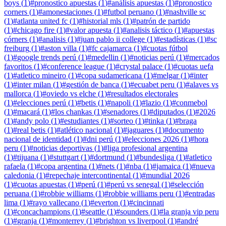
boys
(
1
)
#
pronostico apuestas
(
1
)
#
análisis apuestas
(
1
)
#
pronostico
corners
(
1
)
#
amonestaciones
(
1
)
#
futbol peruano
(
1
)
#
nashville sc
(
1
)
#
atlanta united fc
(
1
)
#
historial mls
(
1
)
#
patrón de partido
(
1
)
#
chicago fire
(
1
)
#
valor apuesta
(
1
)
#
analisis táctico
(
1
)
#
apuestas
córners
(
1
)
#
analisis
(
1
)
#
juan pablo ii college
(
1
)
#
estadísticas
(
1
)
#
sc
freiburg
(
1
)
#
aston villa
(
1
)
#
fc cajamarca
(
1
)
#
cuotas fútbol
(
1
)
#
google trends perú
(
1
)
#
medellin
(
1
)
#
noticias perú
(
1
)
#
mercados
favoritos
(
1
)
#
conference league
(
1
)
#
crystal palace
(
1
)
#
cuotas uefa
(
1
)
#
atletico mineiro
(
1
)
#
copa sudamericana
(
1
)
#
melgar
(
1
)
#
inter
(
1
)
#
inter milan
(
1
)
#
gestión de banca
(
1
)
#
ecuabet peru
(
1
)
#
alaves vs
mallorca
(
1
)
#
oviedo vs elche
(
1
)
#
resultados electorales
(
1
)
#
elecciones perú
(
1
)
#
betis
(
1
)
#
napoli
(
1
)
#
lazio
(
1
)
#
conmebol
(
1
)
#
macará
(
1
)
#
los chankas
(
1
)
#
senadores
(
1
)
#
diputados
(
1
)
#
2026
(
1
)
#
andy polo
(
1
)
#
estudiantes
(
1
)
#
sorteo
(
1
)
#
tinka
(
1
)
#
braga
(
1
)
#
real betis
(
1
)
#
atlético nacional
(
1
)
#
jaguares
(
1
)
#
documento
nacional de identidad
(
1
)
#
dni perú
(
1
)
#
elecciones 2026
(
1
)
#
hora
peru
(
1
)
#
noticias deportivas
(
1
)
#
liga profesional argentina
(
1
)
#
tijuana
(
1
)
#
stuttgart
(
1
)
#
dortmund
(
1
)
#
bundesliga
(
1
)
#
atletico
rafaela
(
1
)
#
copa argentina
(
1
)
#
nets
(
1
)
#
nba
(
1
)
#
jamaica
(
1
)
#
nueva
caledonia
(
1
)
#
repechaje intercontinental
(
1
)
#
mundial 2026
(
1
)
#
cuotas apuestas
(
1
)
#
perú
(
1
)
#
perú vs senegal
(
1
)
#
selección
peruana
(
1
)
#
robbie williams
(
1
)
#
robbie williams peru
(
1
)
#
entradas
lima
(
1
)
#
rayo vallecano
(
1
)
#
everton
(
1
)
#
cincinnati
(
1
)
#
concachampions
(
1
)
#
seattle
(
1
)
#
sounders
(
1
)
#
la granja vip peru
(
1
)
#
granja
(
1
)
#
monterrey
(
1
)
#
brighton vs liverpool
(
1
)
#
andré