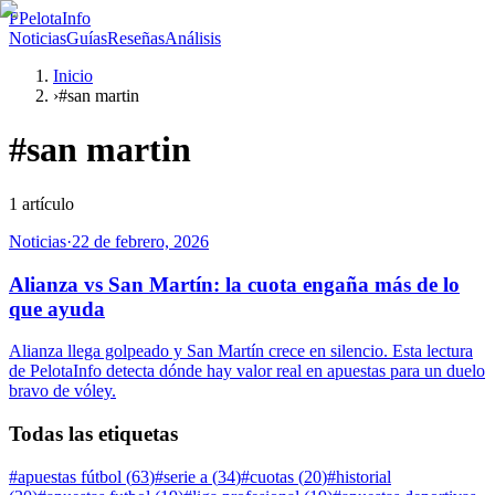
P
PelotaInfo
Noticias
Guías
Reseñas
Análisis
Inicio
›
#san martin
#
san martin
1
artículo
Noticias
·
22 de febrero, 2026
Alianza vs San Martín: la cuota engaña más de lo
que ayuda
Alianza llega golpeado y San Martín crece en silencio. Esta lectura
de PelotaInfo detecta dónde hay valor real en apuestas para un duelo
bravo de vóley.
Todas las etiquetas
#
apuestas fútbol
(
63
)
#
serie a
(
34
)
#
cuotas
(
20
)
#
historial