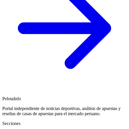
PelotaInfo
Portal independiente de noticias deportivas, análisis de apuestas y
reseñas de casas de apuestas para el mercado peruano.
Secciones