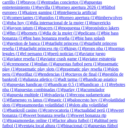
carrillo
(
1
)
#
bravos
(
1
)
#
entradas conciertos
(
1
)
#
apuestas
entretenimiento
(
1
)
#
sevilla
(
1
)
#
torneo apertura 2026
(
1
)
#
fútbol
europeo
(
1
)
#
kaizen gaming
(
1
)
#
inteligencia artificial
(
1
)
#
comerciantes
(
1
)
#
unidos
(
1
)
#
torneo apertura
(
1
)
#
timberwolves
(
1
)
#
nba hoy
(
1
)
#
día internacional de la mujer
(
1
)
#
mavericks
(
1
)
#
jayson tatum
(
1
)
#
pacers
(
1
)
#
moquegua
(
1
)
#
pronóstico lakers
(
1
)
#
8m
(
1
)
#
hornets
(
1
)
#
dia de la mujer
(
1
)
#
pelicans
(
1
)
#
big bass
bonanza
(
1
)
#
big bass bonanza reseña
(
1
)
#
big bass splash
(
1
)
#
gestion de banca
(
1
)
#
starlight princess
(
1
)
#
starlight princess
reseña
(
1
)
#
starlight princess rtp
(
1
)
#
kings
(
1
)
#
props nba
(
1
)
#
normas
legales
(
1
)
#
el peruano
(
1
)
#
perú noticias
(
1
)
#
aviator juego
(
1
)
#
aviator reseña
(
1
)
#
aviator crash game
(
1
)
#
aviator estrategia
(
1
)
#
cremonese
(
1
)
#
milan
(
1
)
#
apuestas futbol peru
(
1
)
#
pragmatic
play
(
1
)
#
pragmatic play slots
(
1
)
#
pragmatic play reseña
(
1
)
#
slots
peru
(
1
)
#
gorillaz
(
1
)
#
tendencias
(
1
)
#
octavos de final
(
1
)
#
gestión de
bankroll
(
1
)
#
alianza atletico
(
1
)
#
adt tarma
(
1
)
#
handicap asiatico
(
1
)
#
apuestas handicap
(
1
)
#
handicap 0.5
(
1
)
#
handicap -1
(
1
)
#
rebotes
nba
(
1
)
#
apuestas combinadas
(
1
)
#
parlay
(
1
)
#
acumulador
(
1
)
#
apuesta multiple
(
1
)
#
rivadavia
(
1
)
#
recopa sudamericana
(
1
)
#
flamengo vs lanus
(
1
)
#
magic
(
1
)
#
baloncesto hoy
(
1
)
#
volatilidad
slots
(
1
)
#
tragamonedas volatilidad
(
1
)
#
slots alta volatilidad
(
1
)
#
bankroll casino
(
1
)
#
convocatoria
(
1
)
#
actualidad perú
(
1
)
#
sweet
bonanza
(
1
)
#
sweet bonanza reseña
(
1
)
#
sweet bonanza rtp
(
1
)
#
tragamonedas online
(
1
)
#
factor altura futbol
(
1
)
#
altitud peru
futbol
(
1
)
#
ventaja local altura
(
1
)
#
binacional
(
1
)
#
apuestas fútbol