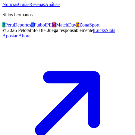
Noticias
Guías
Reseñas
Análisis
Sitios hermanos
P
PeruDeportes
F
FutbolPE
M
MatchDay
Z
ZonaSport
©
2026
PelotaInfo
|
18+ Juega responsablemente
|
LucksSlots
Apostar Ahora