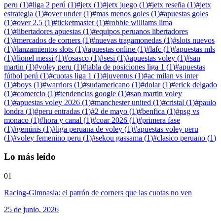
peru
(
1
)
#
liga 2 perú
(
1
)
#
jetx
(
1
)
#
jetx juego
(
1
)
#
jetx reseña
(
1
)
#
jetx
estrategia
(
1
)
#
over under
(
1
)
#
mas menos goles
(
1
)
#
apuestas goles
(
1
)
#
over 2.5
(
1
)
#
ticketmaster
(
1
)
#
robbie williams lima
(
1
)
#
libertadores apuestas
(
1
)
#
equipos peruanos libertadores
(
1
)
#
mercados de corners
(
1
)
#
nuevas tragamonedas
(
1
)
#
slots nuevos
(
1
)
#
lanzamientos slots
(
1
)
#
apuestas online
(
1
)
#
lafc
(
1
)
#
apuestas mls
(
1
)
#
lionel messi
(
1
)
#
osasco
(
1
)
#
sesi
(
1
)
#
apuestas voley
(
1
)
#
san
martin
(
1
)
#
voley peru
(
1
)
#
tabla de posiciones liga 1
(
1
)
#
apuestas
fútbol perú
(
1
)
#
cuotas liga 1
(
1
)
#
juventus
(
1
)
#
ac milan vs inter
(
1
)
#
boys
(
1
)
#
warriors
(
1
)
#
sudamericano
(
1
)
#
dolar
(
1
)
#
erick delgado
(
1
)
#
comercio
(
1
)
#
tendencias google
(
1
)
#
san martin voley
(
1
)
#
apuestas voley 2026
(
1
)
#
manchester united
(
1
)
#
cristal
(
1
)
#
paulo
londra
(
1
)
#
peru entradas
(
1
)
#
2 de mayo
(
1
)
#
benfica
(
1
)
#
psg vs
monaco
(
1
)
#
hora y canal
(
1
)
#
coar 2026
(
1
)
#
primera fase
(
1
)
#
geminis
(
1
)
#
liga peruana de voley
(
1
)
#
apuestas voley peru
(
1
)
#
voley femenino peru
(
1
)
#
sekou gassama
(
1
)
#
clasico peruano
(
1
)
Lo más leído
01
Racing-Gimnasia: el patrón de corners que las cuotas no ven
25 de junio, 2026