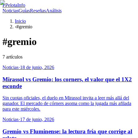
P
PelotaInfo
Noticias
Guías
Reseñas
Análisis
Inicio
›
#gremio
#
gremio
7
artículos
Noticias
·
18 de junio, 2026
Mirassol vs Gremio: los corners, el valor que el 1X2
esconde
Sin cuotas oficiales, el duelo en Mirassol invita a leer más allá del
ganador. El mercado de córners asoma como la jugada más afilada
para este miércoles.
Noticias
·
17 de junio, 2026
Gremio vs Fluminense: la lectura fría que corrige al