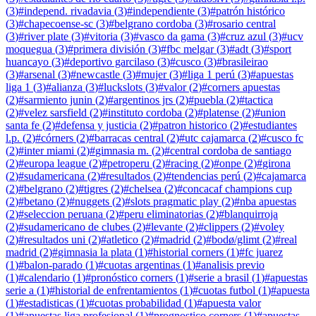
(
3
)
#
independ. rivadavia
(
3
)
#
independiente
(
3
)
#
patrón histórico
(
3
)
#
chapecoense-sc
(
3
)
#
belgrano cordoba
(
3
)
#
rosario central
(
3
)
#
river plate
(
3
)
#
vitoria
(
3
)
#
vasco da gama
(
3
)
#
cruz azul
(
3
)
#
ucv
moquegua
(
3
)
#
primera división
(
3
)
#
fbc melgar
(
3
)
#
adt
(
3
)
#
sport
huancayo
(
3
)
#
deportivo garcilaso
(
3
)
#
cusco
(
3
)
#
brasileirao
(
3
)
#
arsenal
(
3
)
#
newcastle
(
3
)
#
mujer
(
3
)
#
liga 1 perú
(
3
)
#
apuestas
liga 1
(
3
)
#
alianza
(
3
)
#
luckslots
(
3
)
#
valor
(
2
)
#
corners apuestas
(
2
)
#
sarmiento junin
(
2
)
#
argentinos jrs
(
2
)
#
puebla
(
2
)
#
tactica
(
2
)
#
velez sarsfield
(
2
)
#
instituto cordoba
(
2
)
#
platense
(
2
)
#
union
santa fe
(
2
)
#
defensa y justicia
(
2
)
#
patron historico
(
2
)
#
estudiantes
l.p.
(
2
)
#
córners
(
2
)
#
barracas central
(
2
)
#
utc cajamarca
(
2
)
#
cusco fc
(
2
)
#
inter miami
(
2
)
#
gimnasia m.
(
2
)
#
central cordoba de santiago
(
2
)
#
europa league
(
2
)
#
petroperu
(
2
)
#
racing
(
2
)
#
onpe
(
2
)
#
girona
(
2
)
#
sudamericana
(
2
)
#
resultados
(
2
)
#
tendencias perú
(
2
)
#
cajamarca
(
2
)
#
belgrano
(
2
)
#
tigres
(
2
)
#
chelsea
(
2
)
#
concacaf champions cup
(
2
)
#
betano
(
2
)
#
nuggets
(
2
)
#
slots pragmatic play
(
2
)
#
nba apuestas
(
2
)
#
seleccion peruana
(
2
)
#
peru eliminatorias
(
2
)
#
blanquirroja
(
2
)
#
sudamericano de clubes
(
2
)
#
levante
(
2
)
#
clippers
(
2
)
#
voley
(
2
)
#
resultados uni
(
2
)
#
atletico
(
2
)
#
madrid
(
2
)
#
bodø/glimt
(
2
)
#
real
madrid
(
2
)
#
gimnasia la plata
(
1
)
#
historial corners
(
1
)
#
fc juarez
(
1
)
#
balon-parado
(
1
)
#
cuotas argentinas
(
1
)
#
analisis previo
(
1
)
#
calendario
(
1
)
#
pronóstico corners
(
1
)
#
serie a brasil
(
1
)
#
apuestas
serie a
(
1
)
#
historial de enfrentamientos
(
1
)
#
cuotas futbol
(
1
)
#
apuesta
(
1
)
#
estadisticas
(
1
)
#
cuotas probabilidad
(
1
)
#
apuesta valor
(
1
)
#
apuestas liga profesional
(
1
)
#
prognostico corners
(
1
)
#
apuestas