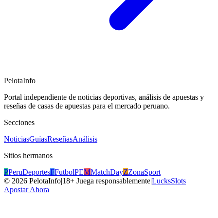
PelotaInfo
Portal independiente de noticias deportivas, análisis de apuestas y
reseñas de casas de apuestas para el mercado peruano.
Secciones
Noticias
Guías
Reseñas
Análisis
Sitios hermanos
P
PeruDeportes
F
FutbolPE
M
MatchDay
Z
ZonaSport
©
2026
PelotaInfo
|
18+ Juega responsablemente
|
LucksSlots
Apostar Ahora