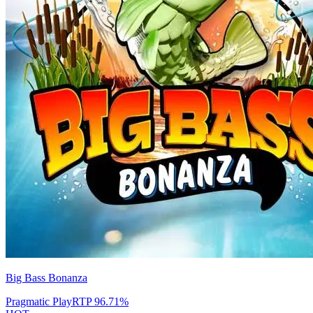
Big Bass Bonanza
Pragmatic Play
RTP
96.71
%