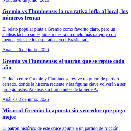
Noticias
·
8 de junio, 2026
Gremio vs Fluminense: la narrativa infla al local, los
números frenan
El relato popular pinta a Gremio como favorito claro, pero un
análisis táctico sin espuma muestra un duelo más parejo y con
menos goles de los esperados en el Brasileirao.
Análisis
·
6 de junio, 2026
Gremio vs Fluminense: el patrón que se repite cada
año
El duelo entre Gremio y Fluminense revive un guion de partido
cerrado, donde la historia reciente y las figuras clave volverán a ser
protagonistas. Análisis sin humo antes de la Serie A.
Análisis
·
2 de junio, 2026
Mirassol-Gremio: la apuesta sin vencedor que paga
mejor
El patrón histórico de este cruce apunta a un partido de fricción: