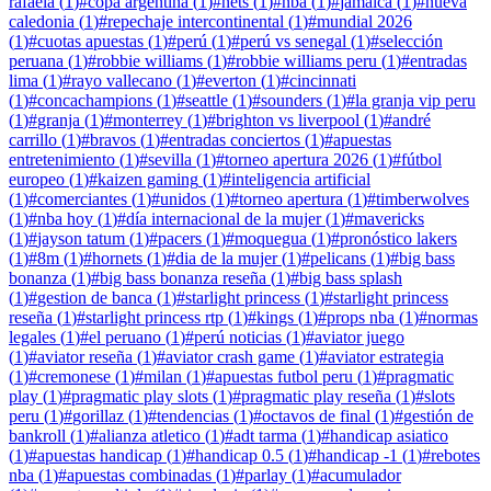
rafaela
(
1
)
#
copa argentina
(
1
)
#
nets
(
1
)
#
nba
(
1
)
#
jamaica
(
1
)
#
nueva
caledonia
(
1
)
#
repechaje intercontinental
(
1
)
#
mundial 2026
(
1
)
#
cuotas apuestas
(
1
)
#
perú
(
1
)
#
perú vs senegal
(
1
)
#
selección
peruana
(
1
)
#
robbie williams
(
1
)
#
robbie williams peru
(
1
)
#
entradas
lima
(
1
)
#
rayo vallecano
(
1
)
#
everton
(
1
)
#
cincinnati
(
1
)
#
concachampions
(
1
)
#
seattle
(
1
)
#
sounders
(
1
)
#
la granja vip peru
(
1
)
#
granja
(
1
)
#
monterrey
(
1
)
#
brighton vs liverpool
(
1
)
#
andré
carrillo
(
1
)
#
bravos
(
1
)
#
entradas conciertos
(
1
)
#
apuestas
entretenimiento
(
1
)
#
sevilla
(
1
)
#
torneo apertura 2026
(
1
)
#
fútbol
europeo
(
1
)
#
kaizen gaming
(
1
)
#
inteligencia artificial
(
1
)
#
comerciantes
(
1
)
#
unidos
(
1
)
#
torneo apertura
(
1
)
#
timberwolves
(
1
)
#
nba hoy
(
1
)
#
día internacional de la mujer
(
1
)
#
mavericks
(
1
)
#
jayson tatum
(
1
)
#
pacers
(
1
)
#
moquegua
(
1
)
#
pronóstico lakers
(
1
)
#
8m
(
1
)
#
hornets
(
1
)
#
dia de la mujer
(
1
)
#
pelicans
(
1
)
#
big bass
bonanza
(
1
)
#
big bass bonanza reseña
(
1
)
#
big bass splash
(
1
)
#
gestion de banca
(
1
)
#
starlight princess
(
1
)
#
starlight princess
reseña
(
1
)
#
starlight princess rtp
(
1
)
#
kings
(
1
)
#
props nba
(
1
)
#
normas
legales
(
1
)
#
el peruano
(
1
)
#
perú noticias
(
1
)
#
aviator juego
(
1
)
#
aviator reseña
(
1
)
#
aviator crash game
(
1
)
#
aviator estrategia
(
1
)
#
cremonese
(
1
)
#
milan
(
1
)
#
apuestas futbol peru
(
1
)
#
pragmatic
play
(
1
)
#
pragmatic play slots
(
1
)
#
pragmatic play reseña
(
1
)
#
slots
peru
(
1
)
#
gorillaz
(
1
)
#
tendencias
(
1
)
#
octavos de final
(
1
)
#
gestión de
bankroll
(
1
)
#
alianza atletico
(
1
)
#
adt tarma
(
1
)
#
handicap asiatico
(
1
)
#
apuestas handicap
(
1
)
#
handicap 0.5
(
1
)
#
handicap -1
(
1
)
#
rebotes
nba
(
1
)
#
apuestas combinadas
(
1
)
#
parlay
(
1
)
#
acumulador