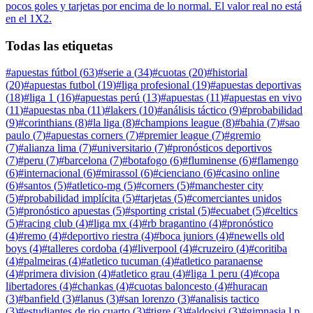
pocos goles y tarjetas por encima de lo normal. El valor real no está
en el 1X2.
Todas las etiquetas
#
apuestas fútbol
(
63
)
#
serie a
(
34
)
#
cuotas
(
20
)
#
historial
(
20
)
#
apuestas futbol
(
19
)
#
liga profesional
(
19
)
#
apuestas deportivas
(
18
)
#
liga 1
(
16
)
#
apuestas perú
(
13
)
#
apuestas
(
11
)
#
apuestas en vivo
(
11
)
#
apuestas nba
(
11
)
#
lakers
(
10
)
#
análisis táctico
(
9
)
#
probabilidad
(
9
)
#
corinthians
(
8
)
#
la liga
(
8
)
#
champions league
(
8
)
#
bahia
(
7
)
#
sao
paulo
(
7
)
#
apuestas corners
(
7
)
#
premier league
(
7
)
#
gremio
(
7
)
#
alianza lima
(
7
)
#
universitario
(
7
)
#
pronósticos deportivos
(
7
)
#
peru
(
7
)
#
barcelona
(
7
)
#
botafogo
(
6
)
#
fluminense
(
6
)
#
flamengo
(
6
)
#
internacional
(
6
)
#
mirassol
(
6
)
#
cienciano
(
6
)
#
casino online
(
6
)
#
santos
(
5
)
#
atletico-mg
(
5
)
#
corners
(
5
)
#
manchester city
(
5
)
#
probabilidad implícita
(
5
)
#
tarjetas
(
5
)
#
comerciantes unidos
(
5
)
#
pronóstico apuestas
(
5
)
#
sporting cristal
(
5
)
#
ecuabet
(
5
)
#
celtics
(
5
)
#
racing club
(
4
)
#
liga mx
(
4
)
#
rb bragantino
(
4
)
#
pronóstico
(
4
)
#
remo
(
4
)
#
deportivo riestra
(
4
)
#
boca juniors
(
4
)
#
newells old
boys
(
4
)
#
talleres cordoba
(
4
)
#
liverpool
(
4
)
#
cruzeiro
(
4
)
#
coritiba
(
4
)
#
palmeiras
(
4
)
#
atletico tucuman
(
4
)
#
atletico paranaense
(
4
)
#
primera division
(
4
)
#
atletico grau
(
4
)
#
liga 1 peru
(
4
)
#
copa
libertadores
(
4
)
#
chankas
(
4
)
#
cuotas baloncesto
(
4
)
#
huracan
(
3
)
#
banfield
(
3
)
#
lanus
(
3
)
#
san lorenzo
(
3
)
#
analisis tactico
(
3
)
#
estudiantes de rio cuarto
(
3
)
#
tigre
(
3
)
#
aldosivi
(
3
)
#
gimnasia l.p.