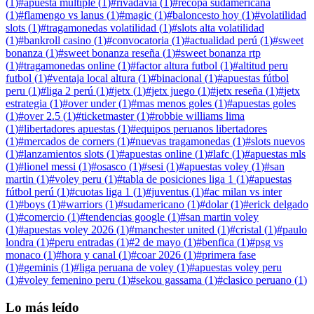
(
1
)
#
apuesta multiple
(
1
)
#
rivadavia
(
1
)
#
recopa sudamericana
(
1
)
#
flamengo vs lanus
(
1
)
#
magic
(
1
)
#
baloncesto hoy
(
1
)
#
volatilidad
slots
(
1
)
#
tragamonedas volatilidad
(
1
)
#
slots alta volatilidad
(
1
)
#
bankroll casino
(
1
)
#
convocatoria
(
1
)
#
actualidad perú
(
1
)
#
sweet
bonanza
(
1
)
#
sweet bonanza reseña
(
1
)
#
sweet bonanza rtp
(
1
)
#
tragamonedas online
(
1
)
#
factor altura futbol
(
1
)
#
altitud peru
futbol
(
1
)
#
ventaja local altura
(
1
)
#
binacional
(
1
)
#
apuestas fútbol
peru
(
1
)
#
liga 2 perú
(
1
)
#
jetx
(
1
)
#
jetx juego
(
1
)
#
jetx reseña
(
1
)
#
jetx
estrategia
(
1
)
#
over under
(
1
)
#
mas menos goles
(
1
)
#
apuestas goles
(
1
)
#
over 2.5
(
1
)
#
ticketmaster
(
1
)
#
robbie williams lima
(
1
)
#
libertadores apuestas
(
1
)
#
equipos peruanos libertadores
(
1
)
#
mercados de corners
(
1
)
#
nuevas tragamonedas
(
1
)
#
slots nuevos
(
1
)
#
lanzamientos slots
(
1
)
#
apuestas online
(
1
)
#
lafc
(
1
)
#
apuestas mls
(
1
)
#
lionel messi
(
1
)
#
osasco
(
1
)
#
sesi
(
1
)
#
apuestas voley
(
1
)
#
san
martin
(
1
)
#
voley peru
(
1
)
#
tabla de posiciones liga 1
(
1
)
#
apuestas
fútbol perú
(
1
)
#
cuotas liga 1
(
1
)
#
juventus
(
1
)
#
ac milan vs inter
(
1
)
#
boys
(
1
)
#
warriors
(
1
)
#
sudamericano
(
1
)
#
dolar
(
1
)
#
erick delgado
(
1
)
#
comercio
(
1
)
#
tendencias google
(
1
)
#
san martin voley
(
1
)
#
apuestas voley 2026
(
1
)
#
manchester united
(
1
)
#
cristal
(
1
)
#
paulo
londra
(
1
)
#
peru entradas
(
1
)
#
2 de mayo
(
1
)
#
benfica
(
1
)
#
psg vs
monaco
(
1
)
#
hora y canal
(
1
)
#
coar 2026
(
1
)
#
primera fase
(
1
)
#
geminis
(
1
)
#
liga peruana de voley
(
1
)
#
apuestas voley peru
(
1
)
#
voley femenino peru
(
1
)
#
sekou gassama
(
1
)
#
clasico peruano
(
1
)
Lo más leído