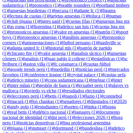
sudamerica
(
1
)
#
pronostico
(
1
)
#
seattle sounders
(
1
)
#
portland timbers
(
1
)
#
apuestas brasileirao
(
1
)
#
necaxa
(
1
)
#
atlante fc
(
1
)
#
ligamx
(
1
)
#
lectura de cuotas
(
1
)
#
tarjetas apuestas
(
1
)
#
toluca
(
1
)
#
pumas
(
1
)
#
club tijuana
(
1
)
#
tigres uanl
(
1
)
#
cuotas frías
(
1
)
#
apuestas liga mx
(
1
)
#
as roma
(
1
)
#
fiorentina
(
1
)
#
atletico san luis
(
1
)
#
cuotas liga mx
(
1
)
#
pronosticos apuestas
(
1
)
#
valor en apuestas
(
1
)
#
patrón
(
1
)
#
sport
boys
(
1
)
#
pronostico apuestas
(
1
)
#
análisis apuestas
(
1
)
#
pronostico
corners
(
1
)
#
amonestaciones
(
1
)
#
futbol peruano
(
1
)
#
nashville sc
(
1
)
#
atlanta united fc
(
1
)
#
historial mls
(
1
)
#
patrón de partido
(
1
)
#
chicago fire
(
1
)
#
valor apuesta
(
1
)
#
analisis táctico
(
1
)
#
apuestas
córners
(
1
)
#
analisis
(
1
)
#
juan pablo ii college
(
1
)
#
estadísticas
(
1
)
#
sc
freiburg
(
1
)
#
aston villa
(
1
)
#
fc cajamarca
(
1
)
#
cuotas fútbol
(
1
)
#
google trends perú
(
1
)
#
medellin
(
1
)
#
noticias perú
(
1
)
#
mercados
favoritos
(
1
)
#
conference league
(
1
)
#
crystal palace
(
1
)
#
cuotas uefa
(
1
)
#
atletico mineiro
(
1
)
#
copa sudamericana
(
1
)
#
melgar
(
1
)
#
inter
(
1
)
#
inter milan
(
1
)
#
gestión de banca
(
1
)
#
ecuabet peru
(
1
)
#
alaves vs
mallorca
(
1
)
#
oviedo vs elche
(
1
)
#
resultados electorales
(
1
)
#
elecciones perú
(
1
)
#
betis
(
1
)
#
napoli
(
1
)
#
lazio
(
1
)
#
conmebol
(
1
)
#
macará
(
1
)
#
los chankas
(
1
)
#
senadores
(
1
)
#
diputados
(
1
)
#
2026
(
1
)
#
andy polo
(
1
)
#
estudiantes
(
1
)
#
sorteo
(
1
)
#
tinka
(
1
)
#
braga
(
1
)
#
real betis
(
1
)
#
atlético nacional
(
1
)
#
jaguares
(
1
)
#
documento
nacional de identidad
(
1
)
#
dni perú
(
1
)
#
elecciones 2026
(
1
)
#
hora
peru
(
1
)
#
noticias deportivas
(
1
)
#
liga profesional argentina
(
1
)
#
tijuana
(
1
)
#
stuttgart
(
1
)
#
dortmund
(
1
)
#
bundesliga
(
1
)
#
atletico