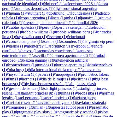
nacional de identidad
(
1
)
#
dni perú
(
1
)
#
elecciones 2026
(
1
)
#
hora
peru
(
1
)
#
noticias deportivas
(
1
)
#
liga profesional argentina
(
1
)
#
tijuana
(
1
)
#
stuttgart
(
1
)
#
dortmund
(
1
)
#
bundesliga
(
1
)
#
atletico
rafaela
(
1
)
#
copa argentina
(
1
)
#
nets
(
1
)
#
nba
(
1
)
#
jamaica
(
1
)
#
nueva
caledonia
(
1
)
#
repechaje intercontinental
(
1
)
#
mundial 2026
(
1
)
#
cuotas apuestas
(
1
)
#
perú
(
1
)
#
perú vs senegal
(
1
)
#
selección
peruana
(
1
)
#
robbie williams
(
1
)
#
robbie williams peru
(
1
)
#
entradas
lima
(
1
)
#
rayo vallecano
(
1
)
#
everton
(
1
)
#
cincinnati
(
1
)
#
concachampions
(
1
)
#
seattle
(
1
)
#
sounders
(
1
)
#
la granja vip peru
(
1
)
#
granja
(
1
)
#
monterrey
(
1
)
#
brighton vs liverpool
(
1
)
#
andré
carrillo
(
1
)
#
bravos
(
1
)
#
entradas conciertos
(
1
)
#
apuestas
entretenimiento
(
1
)
#
sevilla
(
1
)
#
torneo apertura 2026
(
1
)
#
fútbol
europeo
(
1
)
#
kaizen gaming
(
1
)
#
inteligencia artificial
(
1
)
#
comerciantes
(
1
)
#
unidos
(
1
)
#
torneo apertura
(
1
)
#
timberwolves
(
1
)
#
nba hoy
(
1
)
#
día internacional de la mujer
(
1
)
#
mavericks
(
1
)
#
jayson tatum
(
1
)
#
pacers
(
1
)
#
moquegua
(
1
)
#
pronóstico lakers
(
1
)
#
8m
(
1
)
#
hornets
(
1
)
#
dia de la mujer
(
1
)
#
pelicans
(
1
)
#
big bass
bonanza
(
1
)
#
big bass bonanza reseña
(
1
)
#
big bass splash
(
1
)
#
gestion de banca
(
1
)
#
starlight princess
(
1
)
#
starlight princess
reseña
(
1
)
#
starlight princess rtp
(
1
)
#
kings
(
1
)
#
props nba
(
1
)
#
normas
legales
(
1
)
#
el peruano
(
1
)
#
perú noticias
(
1
)
#
aviator juego
(
1
)
#
aviator reseña
(
1
)
#
aviator crash game
(
1
)
#
aviator estrategia
(
1
)
#
cremonese
(
1
)
#
milan
(
1
)
#
apuestas futbol peru
(
1
)
#
pragmatic
play
(
1
)
#
pragmatic play slots
(
1
)
#
pragmatic play reseña
(
1
)
#
slots
peru
(
1
)
#
gorillaz
(
1
)
#
tendencias
(
1
)
#
octavos de final
(
1
)
#
gestión de