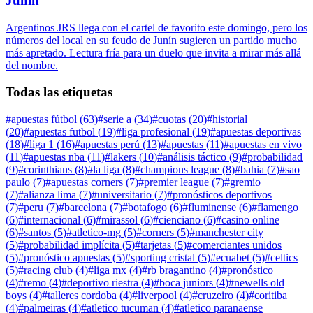
Junín
Argentinos JRS llega con el cartel de favorito este domingo, pero los
números del local en su feudo de Junín sugieren un partido mucho
más apretado. Lectura fría para un duelo que invita a mirar más allá
del nombre.
Todas las etiquetas
#
apuestas fútbol
(
63
)
#
serie a
(
34
)
#
cuotas
(
20
)
#
historial
(
20
)
#
apuestas futbol
(
19
)
#
liga profesional
(
19
)
#
apuestas deportivas
(
18
)
#
liga 1
(
16
)
#
apuestas perú
(
13
)
#
apuestas
(
11
)
#
apuestas en vivo
(
11
)
#
apuestas nba
(
11
)
#
lakers
(
10
)
#
análisis táctico
(
9
)
#
probabilidad
(
9
)
#
corinthians
(
8
)
#
la liga
(
8
)
#
champions league
(
8
)
#
bahia
(
7
)
#
sao
paulo
(
7
)
#
apuestas corners
(
7
)
#
premier league
(
7
)
#
gremio
(
7
)
#
alianza lima
(
7
)
#
universitario
(
7
)
#
pronósticos deportivos
(
7
)
#
peru
(
7
)
#
barcelona
(
7
)
#
botafogo
(
6
)
#
fluminense
(
6
)
#
flamengo
(
6
)
#
internacional
(
6
)
#
mirassol
(
6
)
#
cienciano
(
6
)
#
casino online
(
6
)
#
santos
(
5
)
#
atletico-mg
(
5
)
#
corners
(
5
)
#
manchester city
(
5
)
#
probabilidad implícita
(
5
)
#
tarjetas
(
5
)
#
comerciantes unidos
(
5
)
#
pronóstico apuestas
(
5
)
#
sporting cristal
(
5
)
#
ecuabet
(
5
)
#
celtics
(
5
)
#
racing club
(
4
)
#
liga mx
(
4
)
#
rb bragantino
(
4
)
#
pronóstico
(
4
)
#
remo
(
4
)
#
deportivo riestra
(
4
)
#
boca juniors
(
4
)
#
newells old
boys
(
4
)
#
talleres cordoba
(
4
)
#
liverpool
(
4
)
#
cruzeiro
(
4
)
#
coritiba
(
4
)
#
palmeiras
(
4
)
#
atletico tucuman
(
4
)
#
atletico paranaense