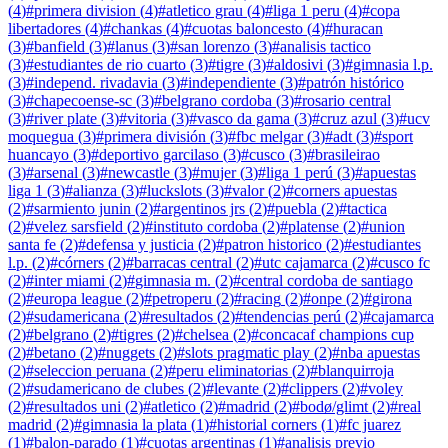
(
4
)
#
primera division
(
4
)
#
atletico grau
(
4
)
#
liga 1 peru
(
4
)
#
copa
libertadores
(
4
)
#
chankas
(
4
)
#
cuotas baloncesto
(
4
)
#
huracan
(
3
)
#
banfield
(
3
)
#
lanus
(
3
)
#
san lorenzo
(
3
)
#
analisis tactico
(
3
)
#
estudiantes de rio cuarto
(
3
)
#
tigre
(
3
)
#
aldosivi
(
3
)
#
gimnasia l.p.
(
3
)
#
independ. rivadavia
(
3
)
#
independiente
(
3
)
#
patrón histórico
(
3
)
#
chapecoense-sc
(
3
)
#
belgrano cordoba
(
3
)
#
rosario central
(
3
)
#
river plate
(
3
)
#
vitoria
(
3
)
#
vasco da gama
(
3
)
#
cruz azul
(
3
)
#
ucv
moquegua
(
3
)
#
primera división
(
3
)
#
fbc melgar
(
3
)
#
adt
(
3
)
#
sport
huancayo
(
3
)
#
deportivo garcilaso
(
3
)
#
cusco
(
3
)
#
brasileirao
(
3
)
#
arsenal
(
3
)
#
newcastle
(
3
)
#
mujer
(
3
)
#
liga 1 perú
(
3
)
#
apuestas
liga 1
(
3
)
#
alianza
(
3
)
#
luckslots
(
3
)
#
valor
(
2
)
#
corners apuestas
(
2
)
#
sarmiento junin
(
2
)
#
argentinos jrs
(
2
)
#
puebla
(
2
)
#
tactica
(
2
)
#
velez sarsfield
(
2
)
#
instituto cordoba
(
2
)
#
platense
(
2
)
#
union
santa fe
(
2
)
#
defensa y justicia
(
2
)
#
patron historico
(
2
)
#
estudiantes
l.p.
(
2
)
#
córners
(
2
)
#
barracas central
(
2
)
#
utc cajamarca
(
2
)
#
cusco fc
(
2
)
#
inter miami
(
2
)
#
gimnasia m.
(
2
)
#
central cordoba de santiago
(
2
)
#
europa league
(
2
)
#
petroperu
(
2
)
#
racing
(
2
)
#
onpe
(
2
)
#
girona
(
2
)
#
sudamericana
(
2
)
#
resultados
(
2
)
#
tendencias perú
(
2
)
#
cajamarca
(
2
)
#
belgrano
(
2
)
#
tigres
(
2
)
#
chelsea
(
2
)
#
concacaf champions cup
(
2
)
#
betano
(
2
)
#
nuggets
(
2
)
#
slots pragmatic play
(
2
)
#
nba apuestas
(
2
)
#
seleccion peruana
(
2
)
#
peru eliminatorias
(
2
)
#
blanquirroja
(
2
)
#
sudamericano de clubes
(
2
)
#
levante
(
2
)
#
clippers
(
2
)
#
voley
(
2
)
#
resultados uni
(
2
)
#
atletico
(
2
)
#
madrid
(
2
)
#
bodø/glimt
(
2
)
#
real
madrid
(
2
)
#
gimnasia la plata
(
1
)
#
historial corners
(
1
)
#
fc juarez
(
1
)
#
balon-parado
(
1
)
#
cuotas argentinas
(
1
)
#
analisis previo