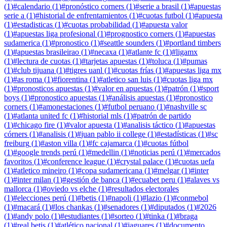
(
1
)
#
calendario
(
1
)
#
pronóstico corners
(
1
)
#
serie a brasil
(
1
)
#
apuestas
serie a
(
1
)
#
historial de enfrentamientos
(
1
)
#
cuotas futbol
(
1
)
#
apuesta
(
1
)
#
estadisticas
(
1
)
#
cuotas probabilidad
(
1
)
#
apuesta valor
(
1
)
#
apuestas liga profesional
(
1
)
#
prognostico corners
(
1
)
#
apuestas
sudamerica
(
1
)
#
pronostico
(
1
)
#
seattle sounders
(
1
)
#
portland timbers
(
1
)
#
apuestas brasileirao
(
1
)
#
necaxa
(
1
)
#
atlante fc
(
1
)
#
ligamx
(
1
)
#
lectura de cuotas
(
1
)
#
tarjetas apuestas
(
1
)
#
toluca
(
1
)
#
pumas
(
1
)
#
club tijuana
(
1
)
#
tigres uanl
(
1
)
#
cuotas frías
(
1
)
#
apuestas liga mx
(
1
)
#
as roma
(
1
)
#
fiorentina
(
1
)
#
atletico san luis
(
1
)
#
cuotas liga mx
(
1
)
#
pronosticos apuestas
(
1
)
#
valor en apuestas
(
1
)
#
patrón
(
1
)
#
sport
boys
(
1
)
#
pronostico apuestas
(
1
)
#
análisis apuestas
(
1
)
#
pronostico
corners
(
1
)
#
amonestaciones
(
1
)
#
futbol peruano
(
1
)
#
nashville sc
(
1
)
#
atlanta united fc
(
1
)
#
historial mls
(
1
)
#
patrón de partido
(
1
)
#
chicago fire
(
1
)
#
valor apuesta
(
1
)
#
analisis táctico
(
1
)
#
apuestas
córners
(
1
)
#
analisis
(
1
)
#
juan pablo ii college
(
1
)
#
estadísticas
(
1
)
#
sc
freiburg
(
1
)
#
aston villa
(
1
)
#
fc cajamarca
(
1
)
#
cuotas fútbol
(
1
)
#
google trends perú
(
1
)
#
medellin
(
1
)
#
noticias perú
(
1
)
#
mercados
favoritos
(
1
)
#
conference league
(
1
)
#
crystal palace
(
1
)
#
cuotas uefa
(
1
)
#
atletico mineiro
(
1
)
#
copa sudamericana
(
1
)
#
melgar
(
1
)
#
inter
(
1
)
#
inter milan
(
1
)
#
gestión de banca
(
1
)
#
ecuabet peru
(
1
)
#
alaves vs
mallorca
(
1
)
#
oviedo vs elche
(
1
)
#
resultados electorales
(
1
)
#
elecciones perú
(
1
)
#
betis
(
1
)
#
napoli
(
1
)
#
lazio
(
1
)
#
conmebol
(
1
)
#
macará
(
1
)
#
los chankas
(
1
)
#
senadores
(
1
)
#
diputados
(
1
)
#
2026
(
1
)
#
andy polo
(
1
)
#
estudiantes
(
1
)
#
sorteo
(
1
)
#
tinka
(
1
)
#
braga
(
1
)
#
real betis
(
1
)
#
atlético nacional
(
1
)
#
jaguares
(
1
)
#
documento