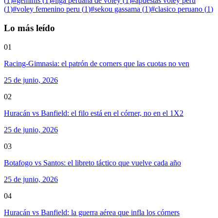
(
1
)
#
geminis
(
1
)
#
liga peruana de voley
(
1
)
#
apuestas voley peru
(
1
)
#
voley femenino peru
(
1
)
#
sekou gassama
(
1
)
#
clasico peruano
(
1
)
Lo más leído
01
Racing-Gimnasia: el patrón de corners que las cuotas no ven
25 de junio, 2026
02
Huracán vs Banfield: el filo está en el córner, no en el 1X2
25 de junio, 2026
03
Botafogo vs Santos: el libreto táctico que vuelve cada año
25 de junio, 2026
04
Huracán vs Banfield: la guerra aérea que infla los córners