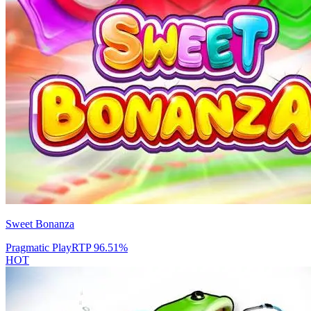
Sweet Bonanza
Pragmatic Play
RTP
96.51
%
HOT