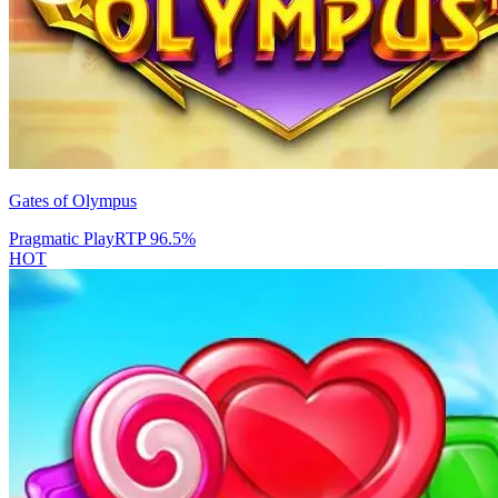
Gates of Olympus
Pragmatic Play
RTP
96.5
%
HOT