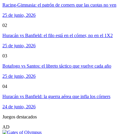
Racing-Gimnasia: el patrón de corners que las cuotas no ven
25 de junio, 2026
02
Huracán vs Banfield: el filo está en el córner, no en el 1X2
25 de junio, 2026
03
Botafogo vs Santos: el libreto táctico que vuelve cada año
25 de junio, 2026
04
Huracán vs Banfield: la guerra aérea que infla los córners
24 de junio, 2026
Juegos destacados
AD