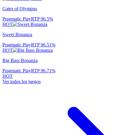
Gates of Olympus
Pragmatic Play
RTP
96.5
%
HOT
Sweet Bonanza
Pragmatic Play
RTP
96.51
%
HOT
Big Bass Bonanza
Pragmatic Play
RTP
96.71
%
HOT
Ver todos los juegos