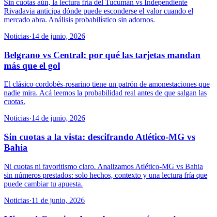
Sin cuotas aún, la lectura fría del Tucumán vs Independiente
Rivadavia anticipa dónde puede esconderse el valor cuando el
mercado abra. Análisis probabilístico sin adornos.
Noticias
·
14 de junio, 2026
Belgrano vs Central: por qué las tarjetas mandan
más que el gol
El clásico cordobés-rosarino tiene un patrón de amonestaciones que
nadie mira. Acá leemos la probabilidad real antes de que salgan las
cuotas.
Noticias
·
14 de junio, 2026
Sin cuotas a la vista: descifrando Atlético-MG vs
Bahia
Ni cuotas ni favoritismo claro. Analizamos Atlético-MG vs Bahia
sin números prestados: solo hechos, contexto y una lectura fría que
puede cambiar tu apuesta.
Noticias
·
11 de junio, 2026