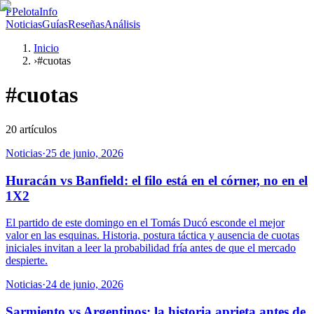
P
PelotaInfo
Noticias
Guías
Reseñas
Análisis
Inicio
›
#cuotas
#
cuotas
20
artículos
Noticias
·
25 de junio, 2026
Huracán vs Banfield: el filo está en el córner, no en el
1X2
El partido de este domingo en el Tomás Ducó esconde el mejor
valor en las esquinas. Historia, postura táctica y ausencia de cuotas
iniciales invitan a leer la probabilidad fría antes de que el mercado
despierte.
Noticias
·
24 de junio, 2026
Sarmiento vs Argentinos: la historia aprieta antes de