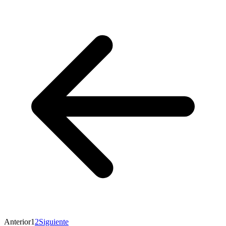
Anterior
1
2
Siguiente