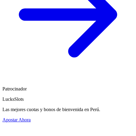
Patrocinador
LucksSlots
Las mejores cuotas y bonos de bienvenida en Perú.
Apostar Ahora