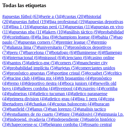
Todas las etiquetas
#
apuestas fútbol
(
63
)
#
serie a
(
34
)
#
cuotas
(
20
)
#
historial
(
20
)
#
apuestas futbol
(
19
)
#
liga profesional
(
19
)
#
apuestas deportivas
(
18
)
#
liga 1
(
16
)
#
apuestas perú
(
13
)
#
apuestas
(
11
)
#
apuestas en vivo
(
11
)
#
apuestas nba
(
11
)
#
lakers
(
10
)
#
análisis táctico
(
9
)
#
probabilidad
(
9
)
#
corinthians
(
8
)
#
la liga
(
8
)
#
champions league
(
8
)
#
bahia
(
7
)
#
sao
paulo
(
7
)
#
apuestas corners
(
7
)
#
premier league
(
7
)
#
gremio
(
7
)
#
alianza lima
(
7
)
#
universitario
(
7
)
#
pronósticos deportivos
(
7
)
#
peru
(
7
)
#
barcelona
(
7
)
#
botafogo
(
6
)
#
fluminense
(
6
)
#
flamengo
(
6
)
#
internacional
(
6
)
#
mirassol
(
6
)
#
cienciano
(
6
)
#
casino online
(
6
)
#
santos
(
5
)
#
atletico-mg
(
5
)
#
corners
(
5
)
#
manchester city
(
5
)
#
probabilidad implícita
(
5
)
#
tarjetas
(
5
)
#
comerciantes unidos
(
5
)
#
pronóstico apuestas
(
5
)
#
sporting cristal
(
5
)
#
ecuabet
(
5
)
#
celtics
(
5
)
#
racing club
(
4
)
#
liga mx
(
4
)
#
rb bragantino
(
4
)
#
pronóstico
(
4
)
#
remo
(
4
)
#
deportivo riestra
(
4
)
#
boca juniors
(
4
)
#
newells old
boys
(
4
)
#
talleres cordoba
(
4
)
#
liverpool
(
4
)
#
cruzeiro
(
4
)
#
coritiba
(
4
)
#
palmeiras
(
4
)
#
atletico tucuman
(
4
)
#
atletico paranaense
(
4
)
#
primera division
(
4
)
#
atletico grau
(
4
)
#
liga 1 peru
(
4
)
#
copa
libertadores
(
4
)
#
chankas
(
4
)
#
cuotas baloncesto
(
4
)
#
huracan
(
3
)
#
banfield
(
3
)
#
lanus
(
3
)
#
san lorenzo
(
3
)
#
analisis tactico
(
3
)
#
estudiantes de rio cuarto
(
3
)
#
tigre
(
3
)
#
aldosivi
(
3
)
#
gimnasia l.p.
(
3
)
#
independ. rivadavia
(
3
)
#
independiente
(
3
)
#
patrón histórico
(
3
)
#
chapecoense-sc
(
3
)
#
belgrano cordoba
(
3
)
#
rosario central