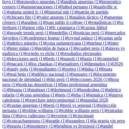
boys
(
1
)
#
pronostico apuestas
(
1
)
#
análisis apuestas
(
1
)
#
pronostico
corners
(
1
)
#
amonestaciones
(
1
)
#
futbol peruano
(
1
)
#
nashville sc
(
1
)
#
atlanta united fc
(
1
)
#
historial mls
(
1
)
#
patrón de partido
(
1
)
#
chicago fire
(
1
)
#
valor apuesta
(
1
)
#
analisis táctico
(
1
)
#
apuestas
córners
(
1
)
#
analisis
(
1
)
#
juan pablo ii college
(
1
)
#
estadísticas
(
1
)
#
sc
freiburg
(
1
)
#
aston villa
(
1
)
#
fc cajamarca
(
1
)
#
cuotas fútbol
(
1
)
#
google trends perú
(
1
)
#
medellin
(
1
)
#
noticias perú
(
1
)
#
mercados
favoritos
(
1
)
#
conference league
(
1
)
#
crystal palace
(
1
)
#
cuotas uefa
(
1
)
#
atletico mineiro
(
1
)
#
copa sudamericana
(
1
)
#
melgar
(
1
)
#
inter
(
1
)
#
inter milan
(
1
)
#
gestión de banca
(
1
)
#
ecuabet peru
(
1
)
#
alaves vs
mallorca
(
1
)
#
oviedo vs elche
(
1
)
#
resultados electorales
(
1
)
#
elecciones perú
(
1
)
#
betis
(
1
)
#
napoli
(
1
)
#
lazio
(
1
)
#
conmebol
(
1
)
#
macará
(
1
)
#
los chankas
(
1
)
#
senadores
(
1
)
#
diputados
(
1
)
#
2026
(
1
)
#
andy polo
(
1
)
#
estudiantes
(
1
)
#
sorteo
(
1
)
#
tinka
(
1
)
#
braga
(
1
)
#
real betis
(
1
)
#
atlético nacional
(
1
)
#
jaguares
(
1
)
#
documento
nacional de identidad
(
1
)
#
dni perú
(
1
)
#
elecciones 2026
(
1
)
#
hora
peru
(
1
)
#
noticias deportivas
(
1
)
#
liga profesional argentina
(
1
)
#
tijuana
(
1
)
#
stuttgart
(
1
)
#
dortmund
(
1
)
#
bundesliga
(
1
)
#
atletico
rafaela
(
1
)
#
copa argentina
(
1
)
#
nets
(
1
)
#
nba
(
1
)
#
jamaica
(
1
)
#
nueva
caledonia
(
1
)
#
repechaje intercontinental
(
1
)
#
mundial 2026
(
1
)
#
cuotas apuestas
(
1
)
#
perú
(
1
)
#
perú vs senegal
(
1
)
#
selección
peruana
(
1
)
#
robbie williams
(
1
)
#
robbie williams peru
(
1
)
#
entradas
lima
(
1
)
#
rayo vallecano
(
1
)
#
everton
(
1
)
#
cincinnati
(
1
)
#
concachampions
(
1
)
#
seattle
(
1
)
#
sounders
(
1
)
#
la granja vip peru
(
1
)
#
granja
(
1
)
#
monterrey
(
1
)
#
brighton vs liverpool
(
1
)
#
andré