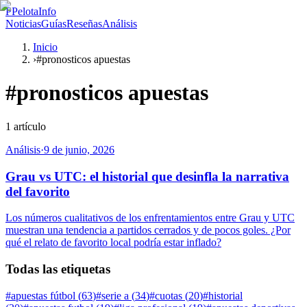
P
PelotaInfo
Noticias
Guías
Reseñas
Análisis
Inicio
›
#pronosticos apuestas
#
pronosticos apuestas
1
artículo
Análisis
·
9 de junio, 2026
Grau vs UTC: el historial que desinfla la narrativa
del favorito
Los números cualitativos de los enfrentamientos entre Grau y UTC
muestran una tendencia a partidos cerrados y de pocos goles. ¿Por
qué el relato de favorito local podría estar inflado?
Todas las etiquetas
#
apuestas fútbol
(
63
)
#
serie a
(
34
)
#
cuotas
(
20
)
#
historial