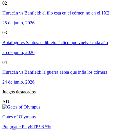
02
Huracán vs Banfield: el filo está en el córner, no en el 1X2
25 de junio, 2026
03
Botafogo vs Santos: el libreto táctico que vuelve cada año
25 de junio, 2026
04
Huracán vs Banfield: la guerra aérea que infla los córners
24 de junio, 2026
Juegos destacados
AD
Gates of Olympus
Pragmatic Play
RTP
96.5
%