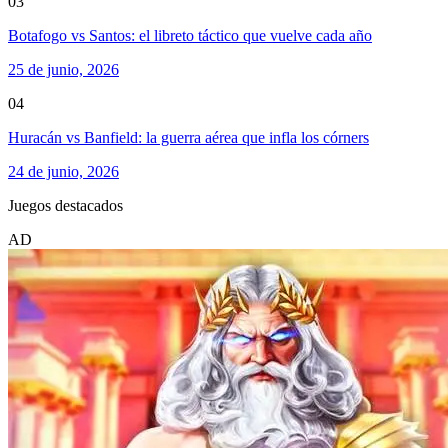
03
Botafogo vs Santos: el libreto táctico que vuelve cada año
25 de junio, 2026
04
Huracán vs Banfield: la guerra aérea que infla los córners
24 de junio, 2026
Juegos destacados
AD