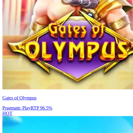
Gates of Olympus
Pragmatic Play
RTP
96.5
%
HOT