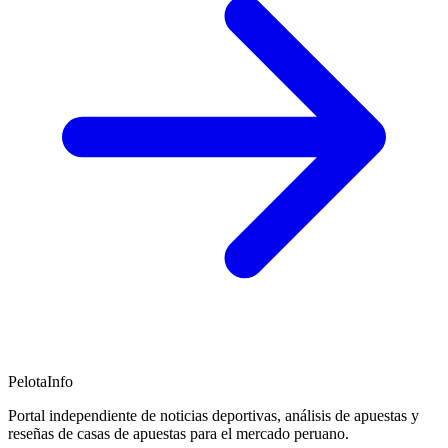
PelotaInfo
Portal independiente de noticias deportivas, análisis de apuestas y
reseñas de casas de apuestas para el mercado peruano.