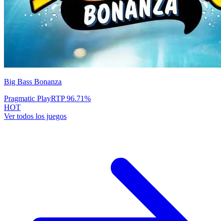
Big Bass Bonanza
Pragmatic Play
RTP
96.71
%
HOT
Ver todos los juegos