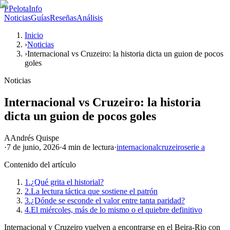
P
PelotaInfo
Noticias
Guías
Reseñas
Análisis
Inicio
›
Noticias
›
Internacional vs Cruzeiro: la historia dicta un guion de pocos
goles
Noticias
Internacional vs Cruzeiro: la historia
dicta un guion de pocos goles
A
Andrés Quispe
·
7 de junio, 2026
·
4 min
de lectura
·
internacional
cruzeiro
serie a
Contenido del artículo
1.
¿Qué grita el historial?
2.
La lectura táctica que sostiene el patrón
3.
¿Dónde se esconde el valor entre tanta paridad?
4.
El miércoles, más de lo mismo o el quiebre definitivo
Internacional y Cruzeiro vuelven a encontrarse en el Beira-Rio con