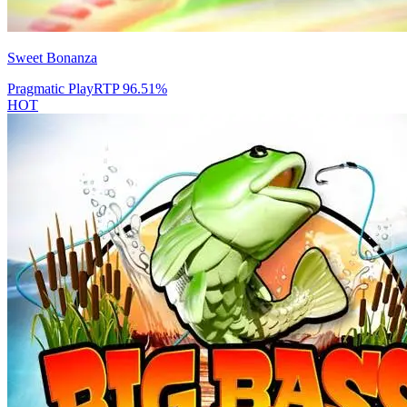
Sweet Bonanza
Pragmatic Play
RTP
96.51
%
HOT