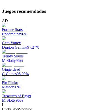
Juegos recomendados
AD
Fortune Stars
Endorphina
96
%
Gem Vortex
Dragon Gaming
97.27
%
Trendy Skulls
MrSlotty
96
%
Gingerdead
G Games
96.09
%
Pin Plinko
Mascot
96
%
Treasures of Egypt
MrSlotty
96
%
L
LucksSlots
Sponsor