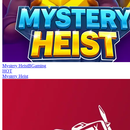
Mystery Heist
BGaming
HOT
Mystery Heist