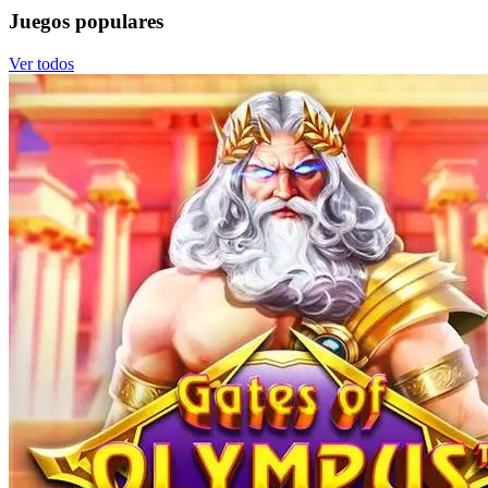
Juegos populares
Ver todos