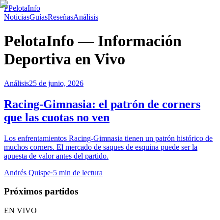
P
PelotaInfo
Noticias
Guías
Reseñas
Análisis
PelotaInfo
—
Información
Deportiva en Vivo
Análisis
25 de junio, 2026
Racing-Gimnasia: el patrón de corners
que las cuotas no ven
Los enfrentamientos Racing-Gimnasia tienen un patrón histórico de
muchos corners. El mercado de saques de esquina puede ser la
apuesta de valor antes del partido.
Andrés Quispe
·
5 min
de lectura
Próximos partidos
EN VIVO