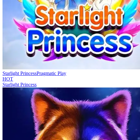
Starlight Princess
Pragmatic Play
HOT
Starlight Princess