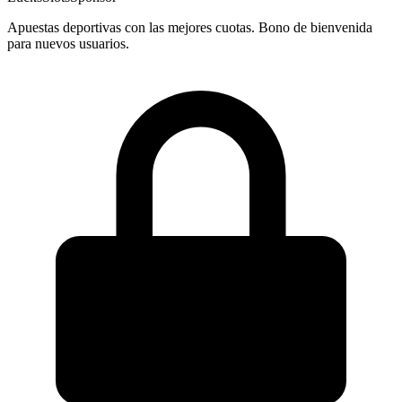
Apuestas deportivas con las mejores cuotas. Bono de bienvenida
para nuevos usuarios.