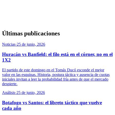
Últimas publicaciones
Noticias
·
25 de junio, 2026
Huracán vs Banfield: el filo está en el córner, no en el
1X2
El partido de este domingo en el Tomás Ducó esconde el mejor
valor en las esquinas. Historia, postura táctica y ausencia de cuotas
iniciales invitan a leer la probabilidad fría antes de que el mercado
despierte.
Análisis
·
25 de junio, 2026
Botafogo vs Santos: el libreto táctico que vuelve
cada año