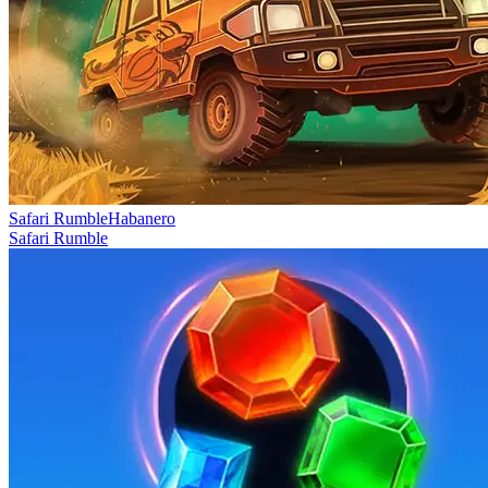
Safari Rumble
Habanero
Safari Rumble