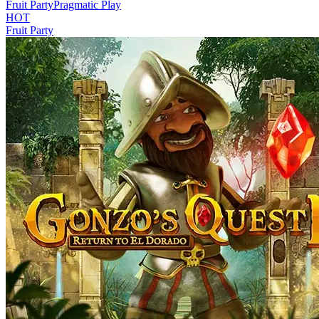
Fruit Party
Pragmatic Play
HOT
Fruit Party