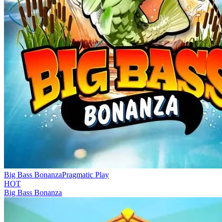
Big Bass Bonanza
Pragmatic Play
HOT
Big Bass Bonanza