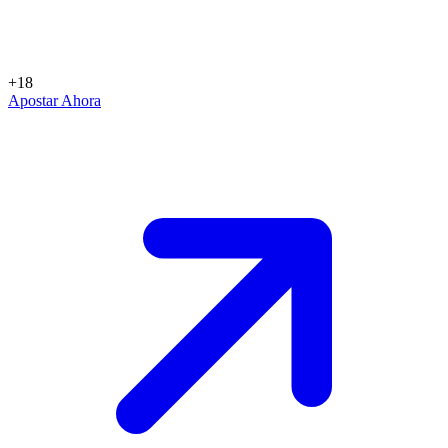
+18
Apostar Ahora