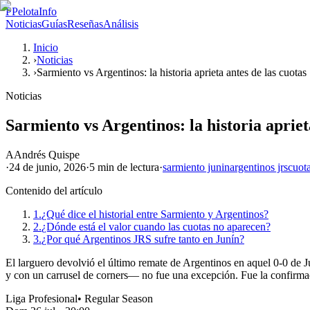
P
PelotaInfo
Noticias
Guías
Reseñas
Análisis
Inicio
›
Noticias
›
Sarmiento vs Argentinos: la historia aprieta antes de las cuotas
Noticias
Sarmiento vs Argentinos: la historia apriet
A
Andrés Quispe
·
24 de junio, 2026
·
5 min
de lectura
·
sarmiento junin
argentinos jrs
cuot
Contenido del artículo
1.
¿Qué dice el historial entre Sarmiento y Argentinos?
2.
¿Dónde está el valor cuando las cuotas no aparecen?
3.
¿Por qué Argentinos JRS sufre tanto en Junín?
El larguero devolvió el último remate de Argentinos en aquel 0-0 de Ju
y con un carrusel de corners— no fue una excepción. Fue la confirmaci
Liga Profesional
•
Regular Season