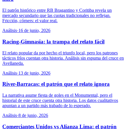
El patrón histórico entre RB Bragantino y Coritiba revela un
mercado secundario que las cuotas tradicionales no reflejan.
Fricción, córners: el valor real.
Análisis
·
16 de junio, 2026
Racing-Gimnasia: la trampa del relato fácil
El relato popular da por hecho el triunfo local, pero los patrones
tácticos fríos cuentan otra historia. Análisis sin espuma del cruce en
Avellaneda.
Análisis
·
13 de junio, 2026
River-Barracas: el patrón que el relato ignora
La narrativa asume fiesta de goles en el Monumental, pero el
historial de este cruce cuenta otra historia. Los datos cualitativos
apuntan a un partido más trabado de lo esperado.
Análisis
·
8 de junio, 2026
Comerciantes Unidos vs Alianza Lima: el patrón