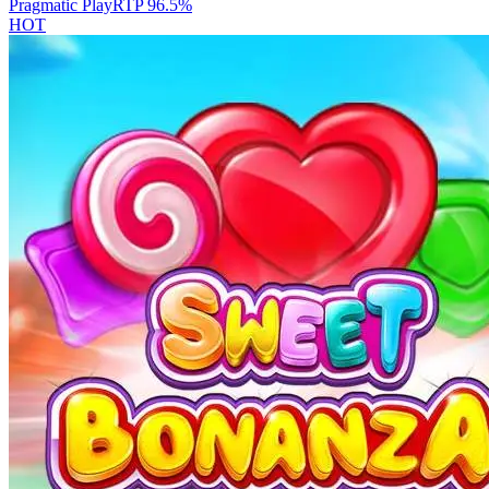
Pragmatic Play
RTP
96.5
%
HOT