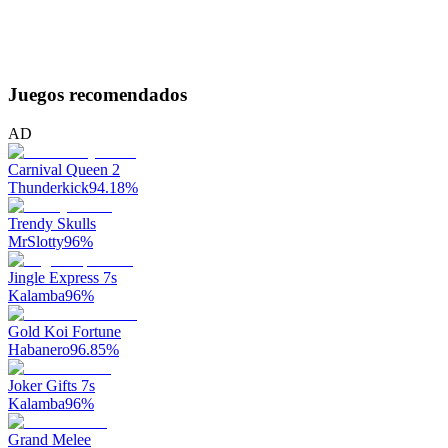
Juegos recomendados
AD
Carnival Queen 2
Thunderkick
94.18
%
Trendy Skulls
MrSlotty
96
%
Jingle Express 7s
Kalamba
96
%
Gold Koi Fortune
Habanero
96.85
%
Joker Gifts 7s
Kalamba
96
%
Grand Melee