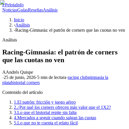
P
PelotaInfo
Noticias
Guías
Reseñas
Análisis
Inicio
›
Análisis
›
Racing-Gimnasia: el patrón de corners que las cuotas no ven
Análisis
Racing-Gimnasia: el patrón de corners
que las cuotas no ven
A
Andrés Quispe
·
25 de junio, 2026
·
5 min
de lectura
·
racing club
gimnasia la
plata
historial corners
Contenido del artículo
1.
El patrón: fricción y juego aéreo
2.
¿Por qué los corners ofrecen más valor que el 1X2?
3.
Lo que el historial repite sin falta
4.
Mercados a seguir cuando salgan las cuotas
5.
Lo que no te cuenta el relato fácil