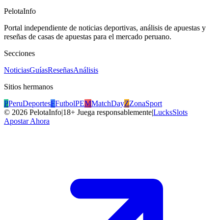
PelotaInfo
Portal independiente de noticias deportivas, análisis de apuestas y
reseñas de casas de apuestas para el mercado peruano.
Secciones
Noticias
Guías
Reseñas
Análisis
Sitios hermanos
P
PeruDeportes
F
FutbolPE
M
MatchDay
Z
ZonaSport
©
2026
PelotaInfo
|
18+ Juega responsablemente
|
LucksSlots
Apostar Ahora