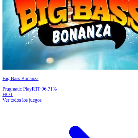
Big Bass Bonanza
Pragmatic Play
RTP
96.71
%
HOT
Ver todos los juegos