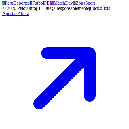
P
PeruDeportes
F
FutbolPE
M
MatchDay
Z
ZonaSport
©
2026
PelotaInfo
|
18+ Juega responsablemente
|
LucksSlots
Apostar Ahora