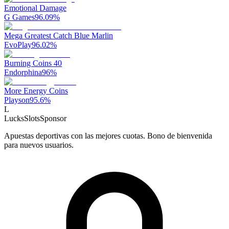
Emotional Damage
G Games
96.09
%
Mega Greatest Catch Blue Marlin
EvoPlay
96.02
%
Burning Coins 40
Endorphina
96
%
More Energy Coins
Playson
95.6
%
L
LucksSlots
Sponsor
Apuestas deportivas con las mejores cuotas. Bono de bienvenida
para nuevos usuarios.