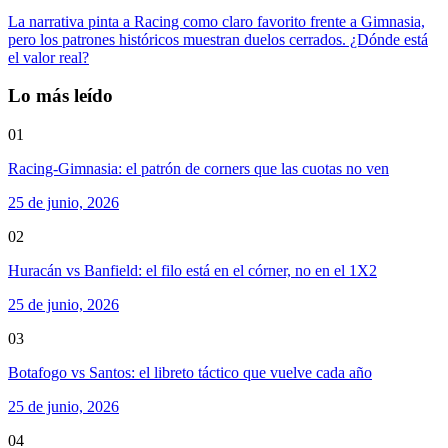
La narrativa pinta a Racing como claro favorito frente a Gimnasia,
pero los patrones históricos muestran duelos cerrados. ¿Dónde está
el valor real?
Lo más leído
01
Racing-Gimnasia: el patrón de corners que las cuotas no ven
25 de junio, 2026
02
Huracán vs Banfield: el filo está en el córner, no en el 1X2
25 de junio, 2026
03
Botafogo vs Santos: el libreto táctico que vuelve cada año
25 de junio, 2026
04