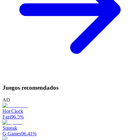
Juegos recomendados
AD
Hot Clock
Fazi
96.5
%
Squeak
G Games
96.41
%