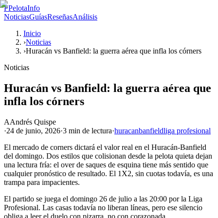
P
PelotaInfo
Noticias
Guías
Reseñas
Análisis
Inicio
›
Noticias
›
Huracán vs Banfield: la guerra aérea que infla los córners
Noticias
Huracán vs Banfield: la guerra aérea que
infla los córners
A
Andrés Quispe
·
24 de junio, 2026
·
3 min
de lectura
·
huracan
banfield
liga profesional
El mercado de corners dictará el valor real en el Huracán-Banfield
del domingo. Dos estilos que colisionan desde la pelota quieta dejan
una lectura fría: el over de saques de esquina tiene más sentido que
cualquier pronóstico de resultado. El 1X2, sin cuotas todavía, es una
trampa para impacientes.
El partido se juega el domingo 26 de julio a las 20:00 por la Liga
Profesional. Las casas todavía no liberan líneas, pero ese silencio
obliga a leer el duelo con pizarra, no con corazonada.