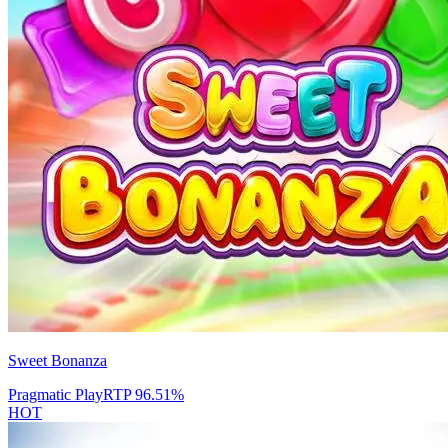
Sweet Bonanza
Pragmatic Play
RTP
96.51
%
HOT