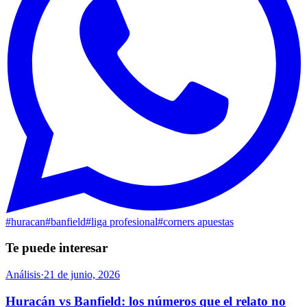
#
huracan
#
banfield
#
liga profesional
#
corners apuestas
Te puede interesar
Análisis
·
21 de junio, 2026
Huracán vs Banfield: los números que el relato no