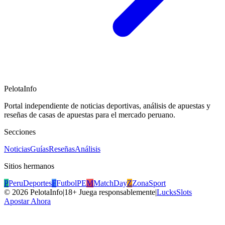
PelotaInfo
Portal independiente de noticias deportivas, análisis de apuestas y
reseñas de casas de apuestas para el mercado peruano.
Secciones
Noticias
Guías
Reseñas
Análisis
Sitios hermanos
P
PeruDeportes
F
FutbolPE
M
MatchDay
Z
ZonaSport
©
2026
PelotaInfo
|
18+ Juega responsablemente
|
LucksSlots
Apostar Ahora