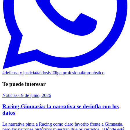
#
defensa y justicia
#
aldosivi
#
liga profesional
#
pronóstico
Te puede interesar
Noticias
·
19 de junio, 2026
Racing-Gimnasia: la narrativa se desinfla con los
datos
La narrativa pinta a Racing como claro favorito frente a Gimnasia,
pero los patrones históricos muestran duelos cerrados. ¿Dónde está