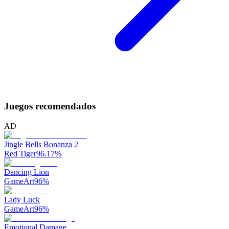
Juegos recomendados
AD
Jingle Bells Bonanza 2
Red Tiger
96.17
%
Dancing Lion
GameArt
96
%
Lady Luck
GameArt
96
%
Emotional Damage