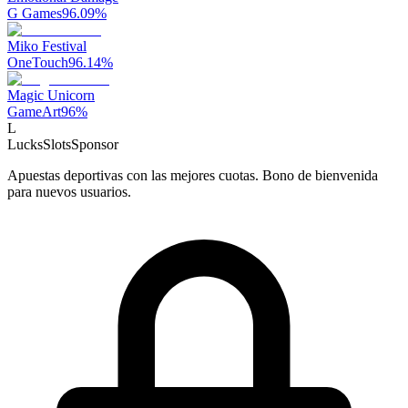
G Games
96.09
%
Miko Festival
OneTouch
96.14
%
Magic Unicorn
GameArt
96
%
L
LucksSlots
Sponsor
Apuestas deportivas con las mejores cuotas. Bono de bienvenida
para nuevos usuarios.