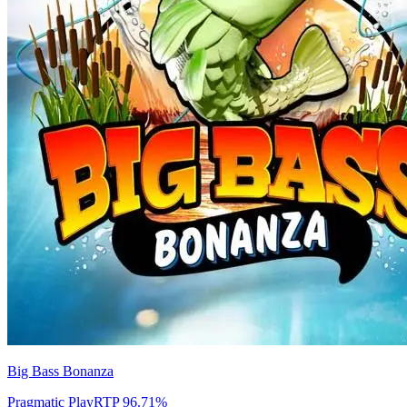
Big Bass Bonanza
Pragmatic Play
RTP
96.71
%