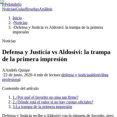
P
PelotaInfo
Noticias
Guías
Reseñas
Análisis
Inicio
›
Noticias
›
Defensa y Justicia vs Aldosivi: la trampa de la primera
impresión
Noticias
Defensa y Justicia vs Aldosivi: la trampa
de la primera impresión
A
Andrés Quispe
·
22 de junio, 2026
·
4 min
de lectura
·
defensa y justicia
aldosivi
liga
profesional
Contenido del artículo
1.
¿Por qué el favorito no pisa tan firme?
2.
¿Dónde está el valor si no hay cuotas oficiales?
3.
La trampa de la primera impresión
Defensa y Justicia recibe a Aldosivi con la etiqueta de favorito, pero