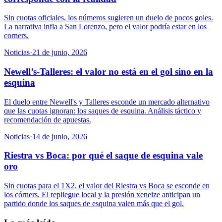
Sin cuotas oficiales, los números sugieren un duelo de pocos goles.
La narrativa infla a San Lorenzo, pero el valor podría estar en los
corners.
Noticias
·
21 de junio, 2026
Newell’s-Talleres: el valor no está en el gol sino en la
esquina
El duelo entre Newell's y Talleres esconde un mercado alternativo
que las cuotas ignoran: los saques de esquina. Análisis táctico y
recomendación de apuestas.
Noticias
·
14 de junio, 2026
Riestra vs Boca: por qué el saque de esquina vale
oro
Sin cuotas para el 1X2, el valor del Riestra vs Boca se esconde en
los córners. El repliegue local y la presión xeneize anticipan un
partido donde los saques de esquina valen más que el gol.