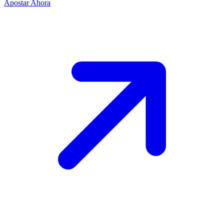
Apostar Ahora