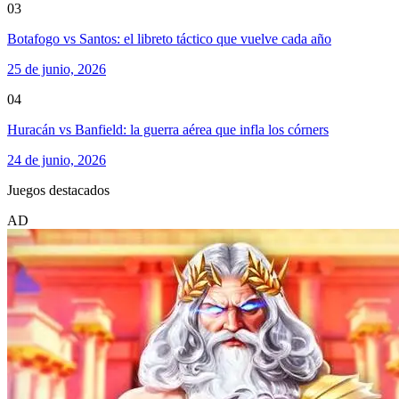
03
Botafogo vs Santos: el libreto táctico que vuelve cada año
25 de junio, 2026
04
Huracán vs Banfield: la guerra aérea que infla los córners
24 de junio, 2026
Juegos destacados
AD