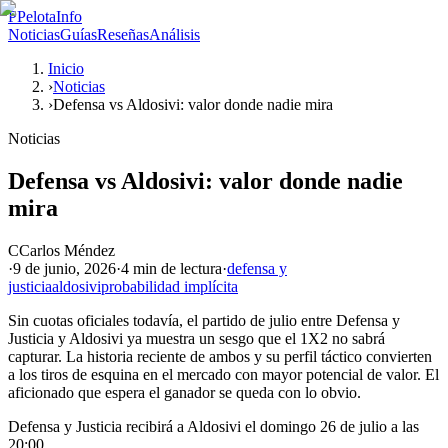
P
PelotaInfo
Noticias
Guías
Reseñas
Análisis
Inicio
›
Noticias
›
Defensa vs Aldosivi: valor donde nadie mira
Noticias
Defensa vs Aldosivi: valor donde nadie
mira
C
Carlos Méndez
·
9 de junio, 2026
·
4 min
de lectura
·
defensa y
justicia
aldosivi
probabilidad implícita
Sin cuotas oficiales todavía, el partido de julio entre Defensa y
Justicia y Aldosivi ya muestra un sesgo que el 1X2 no sabrá
capturar. La historia reciente de ambos y su perfil táctico convierten
a los tiros de esquina en el mercado con mayor potencial de valor. El
aficionado que espera el ganador se queda con lo obvio.
Defensa y Justicia recibirá a Aldosivi el domingo 26 de julio a las
20:00.