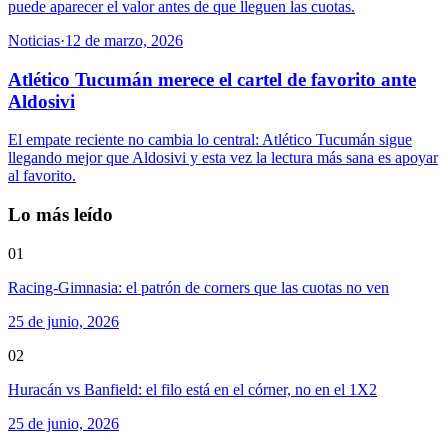
puede aparecer el valor antes de que lleguen las cuotas.
Noticias
·
12 de marzo, 2026
Atlético Tucumán merece el cartel de favorito ante
Aldosivi
El empate reciente no cambia lo central: Atlético Tucumán sigue
llegando mejor que Aldosivi y esta vez la lectura más sana es apoyar
al favorito.
Lo más leído
01
Racing-Gimnasia: el patrón de corners que las cuotas no ven
25 de junio, 2026
02
Huracán vs Banfield: el filo está en el córner, no en el 1X2
25 de junio, 2026