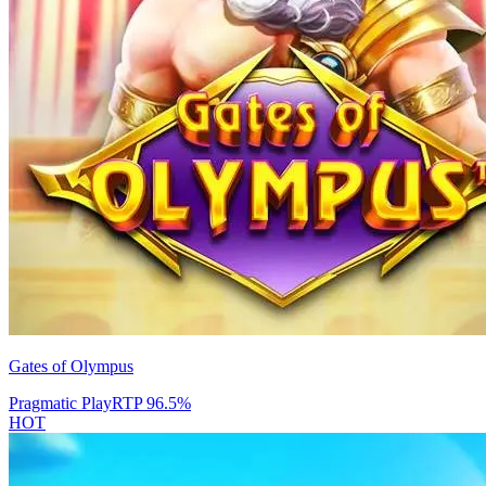
Gates of Olympus
Pragmatic Play
RTP
96.5
%
HOT