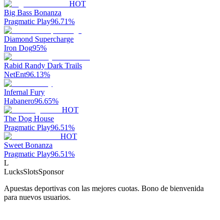
HOT
Big Bass Bonanza
Pragmatic Play
96.71
%
Diamond Supercharge
Iron Dog
95
%
Rabid Randy Dark Trails
NetEnt
96.13
%
Infernal Fury
Habanero
96.65
%
HOT
The Dog House
Pragmatic Play
96.51
%
HOT
Sweet Bonanza
Pragmatic Play
96.51
%
L
LucksSlots
Sponsor
Apuestas deportivas con las mejores cuotas. Bono de bienvenida
para nuevos usuarios.