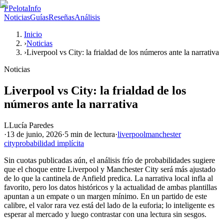
P
PelotaInfo
Noticias
Guías
Reseñas
Análisis
Inicio
›
Noticias
›
Liverpool vs City: la frialdad de los números ante la narrativa
Noticias
Liverpool vs City: la frialdad de los
números ante la narrativa
L
Lucía Paredes
·
13 de junio, 2026
·
5 min
de lectura
·
liverpool
manchester
city
probabilidad implícita
Sin cuotas publicadas aún, el análisis frío de probabilidades sugiere
que el choque entre Liverpool y Manchester City será más ajustado
de lo que la cantinela de Anfield predica. La narrativa local infla al
favorito, pero los datos históricos y la actualidad de ambas plantillas
apuntan a un empate o un margen mínimo. En un partido de este
calibre, el valor rara vez está del lado de la euforia; lo inteligente es
esperar al mercado y luego contrastar con una lectura sin sesgos.