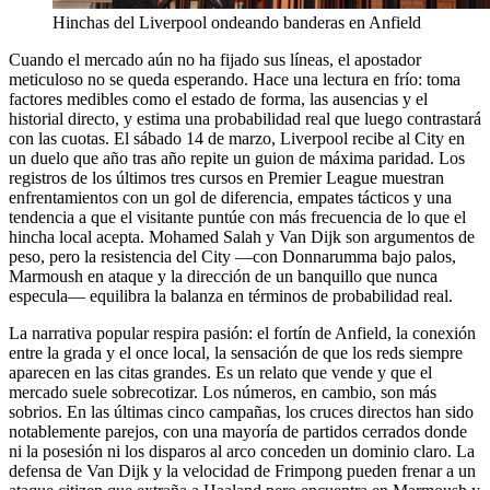
Hinchas del Liverpool ondeando banderas en Anfield
Cuando el mercado aún no ha fijado sus líneas, el apostador
meticuloso no se queda esperando. Hace una lectura en frío: toma
factores medibles como el estado de forma, las ausencias y el
historial directo, y estima una probabilidad real que luego contrastará
con las cuotas. El sábado 14 de marzo, Liverpool recibe al City en
un duelo que año tras año repite un guion de máxima paridad. Los
registros de los últimos tres cursos en Premier League muestran
enfrentamientos con un gol de diferencia, empates tácticos y una
tendencia a que el visitante puntúe con más frecuencia de lo que el
hincha local acepta. Mohamed Salah y Van Dijk son argumentos de
peso, pero la resistencia del City —con Donnarumma bajo palos,
Marmoush en ataque y la dirección de un banquillo que nunca
especula— equilibra la balanza en términos de probabilidad real.
La narrativa popular respira pasión: el fortín de Anfield, la conexión
entre la grada y el once local, la sensación de que los reds siempre
aparecen en las citas grandes. Es un relato que vende y que el
mercado suele sobrecotizar. Los números, en cambio, son más
sobrios. En las últimas cinco campañas, los cruces directos han sido
notablemente parejos, con una mayoría de partidos cerrados donde
ni la posesión ni los disparos al arco conceden un dominio claro. La
defensa de Van Dijk y la velocidad de Frimpong pueden frenar a un