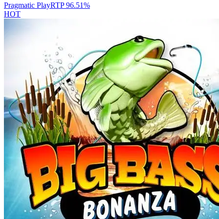
Pragmatic Play
RTP
96.51
%
HOT