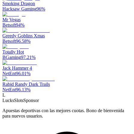
Smoking Dragon
Hacksaw Gaming
96
%
Mr Vegas
Betsoft
94
%
Greedy Goblins Xmas
Betsoft
96.58
%
Totally Hot
BGaming
97.21
%
Jack Hammer 4
NetEnt
96.01
%
Rabid Randy Dark Trails
NetEnt
96.13
%
L
LucksSlots
Sponsor
Apuestas deportivas con las mejores cuotas. Bono de bienvenida
para nuevos usuarios.