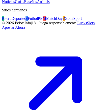
Noticias
Guías
Reseñas
Análisis
Sitios hermanos
P
PeruDeportes
F
FutbolPE
M
MatchDay
Z
ZonaSport
©
2026
PelotaInfo
|
18+ Juega responsablemente
|
LucksSlots
Apostar Ahora