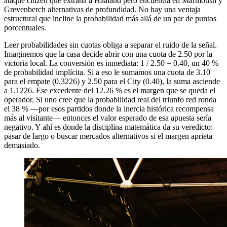
ataque citizen que extraña a Haaland pero encuentra en Marmoush y
Grevenberch alternativas de profundidad. No hay una ventaja
estructural que incline la probabilidad más allá de un par de puntos
porcentuales.
Leer probabilidades sin cuotas obliga a separar el ruido de la señal.
Imaginemos que la casa decide abrir con una cuota de 2.50 por la
victoria local. La conversión es inmediata: 1 / 2.50 = 0.40, un 40 %
de probabilidad implícita. Si a eso le sumamos una cuota de 3.10
para el empate (0.3226) y 2.50 para el City (0.40), la suma asciende
a 1.1226. Ese excedente del 12.26 % es el margen que se queda el
operador. Si uno cree que la probabilidad real del triunfo red ronda
el 38 % —por esos partidos donde la inercia histórica recompensa
más al visitante— entonces el valor esperado de esa apuesta sería
negativo. Y ahí es donde la disciplina matemática da su veredicto:
pasar de largo o buscar mercados alternativos si el margen aprieta
demasiado.