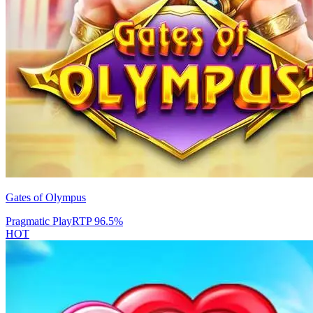
Gates of Olympus
Pragmatic Play
RTP
96.5
%
HOT