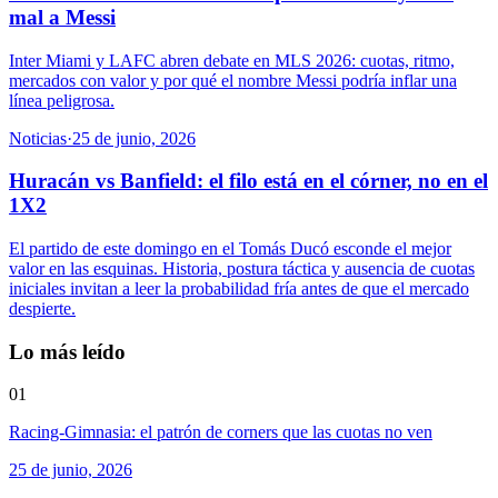
mal a Messi
Inter Miami y LAFC abren debate en MLS 2026: cuotas, ritmo,
mercados con valor y por qué el nombre Messi podría inflar una
línea peligrosa.
Noticias
·
25 de junio, 2026
Huracán vs Banfield: el filo está en el córner, no en el
1X2
El partido de este domingo en el Tomás Ducó esconde el mejor
valor en las esquinas. Historia, postura táctica y ausencia de cuotas
iniciales invitan a leer la probabilidad fría antes de que el mercado
despierte.
Lo más leído
01
Racing-Gimnasia: el patrón de corners que las cuotas no ven
25 de junio, 2026