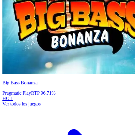
Big Bass Bonanza
Pragmatic Play
RTP
96.71
%
HOT
Ver todos los juegos