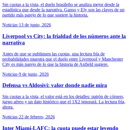
Sin cuotas a la vista, el duelo brasileño se analiza mejor desde la
estadística que desde la narrativa. Ganso y Ely son las claves de un
partido más parejo de lo que sugiere la historia.
Noticias
·
13 de junio, 2026
Liverpool vs City: la frialdad de los números ante la
narrativa
Antes de que se publiquen las cuotas, una lectura fría de
probabilidades muestra que el duelo entre Liverpool y Manchester
City es más parejo de lo que la historia de Anfield sugiere.
Noticias
·
9 de junio, 2026
Defensa vs Aldosivi: valor donde nadie mira
Sin cuotas a la vista, el valor está en los detalles: patrón de córners,
juego aéreo y un dato histórico que el 1X2 ignorará. La lectura fría,
ahora.
Noticias
·
22 de febrero, 2026
Inter Miami-LAFC: la cuota puede estar leyendo