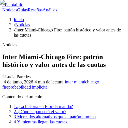
P
PelotaInfo
Noticias
Guías
Reseñas
Análisis
Inicio
›
Noticias
›
Inter Miami-Chicago Fire: patrón histórico y valor antes de
las cuotas
Noticias
Inter Miami-Chicago Fire: patrón
histórico y valor antes de las cuotas
L
Lucía Paredes
·
4 de junio, 2026
·
4 min
de lectura
·
inter miami
chicago
fire
probabilidad implícita
Contenido del artículo
1.
¿La historia en Florida manda?
2.
¿Dónde aparecerá el valor?
3.
Mercados alternativos que el patrón ilumina
4.
Y mientras llegan las cuotas.