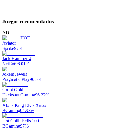
Juegos recomendados
AD
HOT
Aviator
Spribe
97
%
Jack Hammer 4
NetEnt
96.01
%
Jokers Jewels
Pragmatic Play
96.5
%
Grunt Gold
Hacksaw Gaming
96.22
%
Aloha King Elvis Xmas
BGaming
94.98
%
Hot Chilli Bells 100
BGaming
97
%