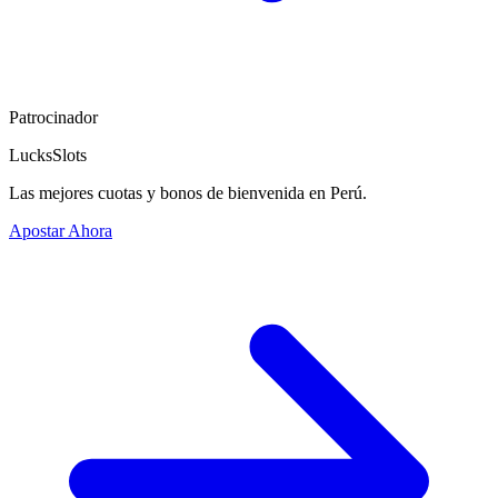
Patrocinador
LucksSlots
Las mejores cuotas y bonos de bienvenida en Perú.
Apostar Ahora