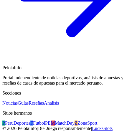
PelotaInfo
Portal independiente de noticias deportivas, análisis de apuestas y
reseñas de casas de apuestas para el mercado peruano.
Secciones
Noticias
Guías
Reseñas
Análisis
Sitios hermanos
P
PeruDeportes
F
FutbolPE
M
MatchDay
Z
ZonaSport
©
2026
PelotaInfo
|
18+ Juega responsablemente
|
LucksSlots