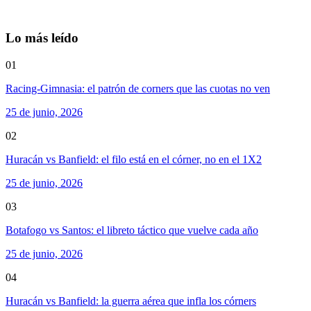
Lo más leído
01
Racing-Gimnasia: el patrón de corners que las cuotas no ven
25 de junio, 2026
02
Huracán vs Banfield: el filo está en el córner, no en el 1X2
25 de junio, 2026
03
Botafogo vs Santos: el libreto táctico que vuelve cada año
25 de junio, 2026
04
Huracán vs Banfield: la guerra aérea que infla los córners