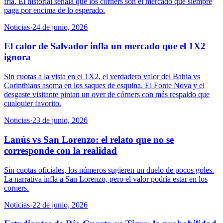
fría. El historial señala que los córners son el mercado que siempre
paga por encima de lo esperado.
Noticias
·
24 de junio, 2026
El calor de Salvador infla un mercado que el 1X2
ignora
Sin cuotas a la vista en el 1X2, el verdadero valor del Bahia vs
Corinthians asoma en los saques de esquina. El Fonte Nova y el
desgaste visitante pintan un over de córners con más respaldo que
cualquier favorito.
Noticias
·
23 de junio, 2026
Lanús vs San Lorenzo: el relato que no se
corresponde con la realidad
Sin cuotas oficiales, los números sugieren un duelo de pocos goles.
La narrativa infla a San Lorenzo, pero el valor podría estar en los
corners.
Noticias
·
22 de junio, 2026