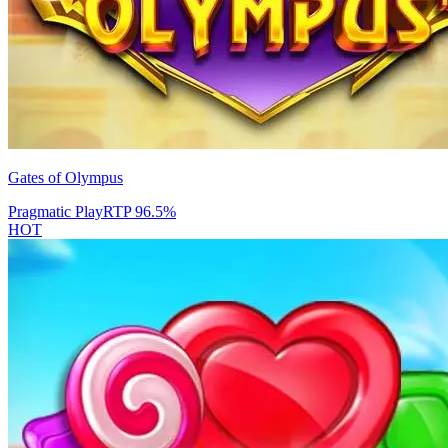
Gates of Olympus
Pragmatic Play
RTP
96.5
%
HOT