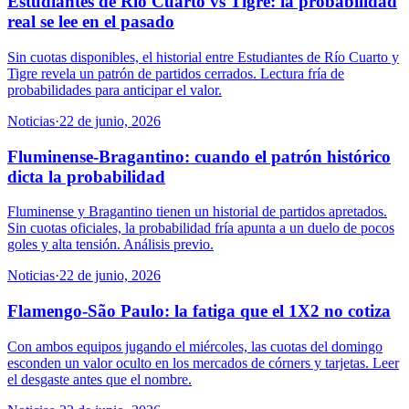
Estudiantes de Río Cuarto vs Tigre: la probabilidad
real se lee en el pasado
Sin cuotas disponibles, el historial entre Estudiantes de Río Cuarto y
Tigre revela un patrón de partidos cerrados. Lectura fría de
probabilidades para anticipar el valor.
Noticias
·
22 de junio, 2026
Fluminense-Bragantino: cuando el patrón histórico
dicta la probabilidad
Fluminense y Bragantino tienen un historial de partidos apretados.
Sin cuotas oficiales, la probabilidad fría apunta a un duelo de pocos
goles y alta tensión. Análisis previo.
Noticias
·
22 de junio, 2026
Flamengo-São Paulo: la fatiga que el 1X2 no cotiza
Con ambos equipos jugando el miércoles, las cuotas del domingo
esconden un valor oculto en los mercados de córners y tarjetas. Leer
el desgaste antes que el nombre.