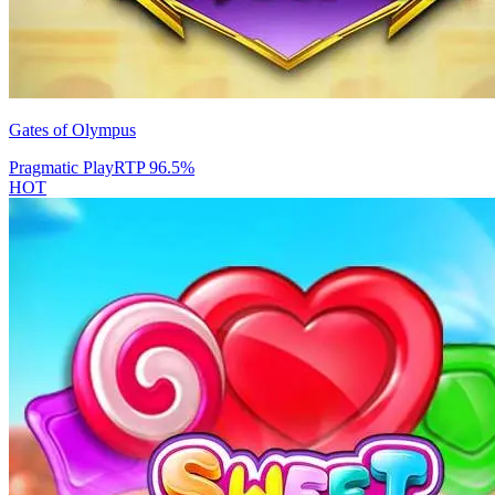
Gates of Olympus
Pragmatic Play
RTP
96.5
%
HOT