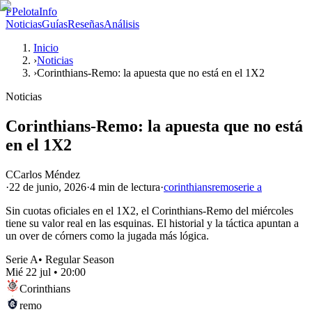
P
PelotaInfo
Noticias
Guías
Reseñas
Análisis
Inicio
›
Noticias
›
Corinthians-Remo: la apuesta que no está en el 1X2
Noticias
Corinthians-Remo: la apuesta que no está
en el 1X2
C
Carlos Méndez
·
22 de junio, 2026
·
4 min
de lectura
·
corinthians
remo
serie a
Sin cuotas oficiales en el 1X2, el Corinthians-Remo del miércoles
tiene su valor real en las esquinas. El historial y la táctica apuntan a
un over de córners como la jugada más lógica.
Serie A
•
Regular Season
Mié 22 jul
•
20:00
Corinthians
remo