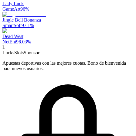
Lady Luck
GameArt
96
%
Jingle Bell Bonanza
SmartSoft
97.1
%
Dead West
NetEnt
96.03
%
L
LucksSlots
Sponsor
Apuestas deportivas con las mejores cuotas. Bono de bienvenida
para nuevos usuarios.