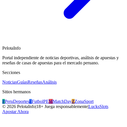
PelotaInfo
Portal independiente de noticias deportivas, análisis de apuestas y
reseñas de casas de apuestas para el mercado peruano.
Secciones
Noticias
Guías
Reseñas
Análisis
Sitios hermanos
P
PeruDeportes
F
FutbolPE
M
MatchDay
Z
ZonaSport
©
2026
PelotaInfo
|
18+ Juega responsablemente
|
LucksSlots
Apostar Ahora