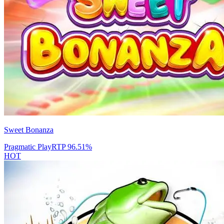
Sweet Bonanza
Pragmatic Play
RTP
96.51
%
HOT