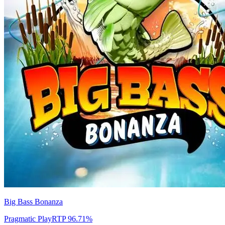
Big Bass Bonanza
Pragmatic Play
RTP
96.71
%