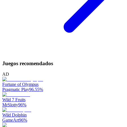
Juegos recomendados
AD
Fortune of Olympus
Pragmatic Play
96.55
%
Wild 7 Fruits
MrSlotty
96
%
Wild Dolphin
GameArt
96
%