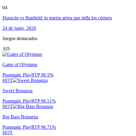
04
Huracán vs Banfield: la guerra aérea que infla los córners
24 de junio, 2026
Juegos destacados
AD
Gates of Olympus
Pragmatic Play
RTP
96.5
%
HOT
Sweet Bonanza
Pragmatic Play
RTP
96.51
%
HOT
Big Bass Bonanza
Pragmatic Play
RTP
96.71
%
HOT