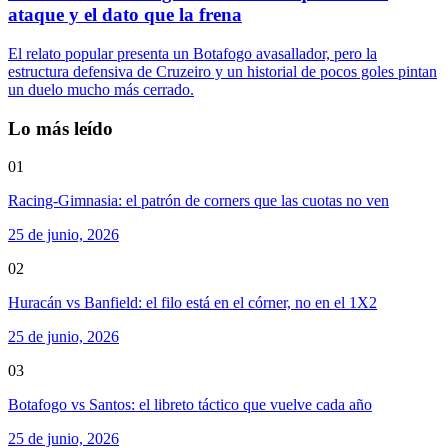
ataque y el dato que la frena
El relato popular presenta un Botafogo avasallador, pero la
estructura defensiva de Cruzeiro y un historial de pocos goles pintan
un duelo mucho más cerrado.
Lo más leído
01
Racing-Gimnasia: el patrón de corners que las cuotas no ven
25 de junio, 2026
02
Huracán vs Banfield: el filo está en el córner, no en el 1X2
25 de junio, 2026
03
Botafogo vs Santos: el libreto táctico que vuelve cada año
25 de junio, 2026