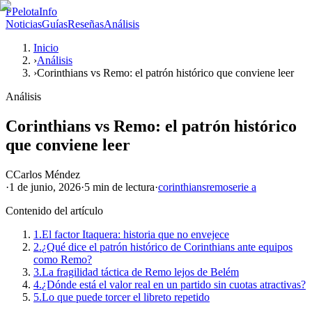
P
PelotaInfo
Noticias
Guías
Reseñas
Análisis
Inicio
›
Análisis
›
Corinthians vs Remo: el patrón histórico que conviene leer
Análisis
Corinthians vs Remo: el patrón histórico
que conviene leer
C
Carlos Méndez
·
1 de junio, 2026
·
5 min
de lectura
·
corinthians
remo
serie a
Contenido del artículo
1.
El factor Itaquera: historia que no envejece
2.
¿Qué dice el patrón histórico de Corinthians ante equipos
como Remo?
3.
La fragilidad táctica de Remo lejos de Belém
4.
¿Dónde está el valor real en un partido sin cuotas atractivas?
5.
Lo que puede torcer el libreto repetido