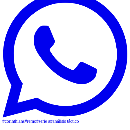
#
corinthians
#
remo
#
serie a
#
análisis táctico