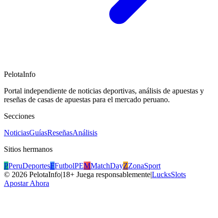
PelotaInfo
Portal independiente de noticias deportivas, análisis de apuestas y
reseñas de casas de apuestas para el mercado peruano.
Secciones
Noticias
Guías
Reseñas
Análisis
Sitios hermanos
P
PeruDeportes
F
FutbolPE
M
MatchDay
Z
ZonaSport
©
2026
PelotaInfo
|
18+ Juega responsablemente
|
LucksSlots
Apostar Ahora