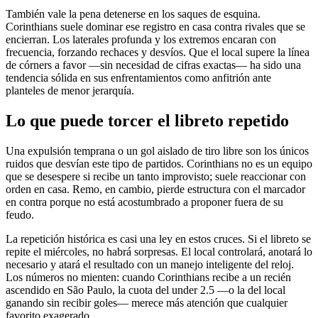
También vale la pena detenerse en los saques de esquina.
Corinthians suele dominar ese registro en casa contra rivales que se
encierran. Los laterales profunda y los extremos encaran con
frecuencia, forzando rechaces y desvíos. Que el local supere la línea
de córners a favor —sin necesidad de cifras exactas— ha sido una
tendencia sólida en sus enfrentamientos como anfitrión ante
planteles de menor jerarquía.
Lo que puede torcer el libreto repetido
Una expulsión temprana o un gol aislado de tiro libre son los únicos
ruidos que desvían este tipo de partidos. Corinthians no es un equipo
que se desespere si recibe un tanto improvisto; suele reaccionar con
orden en casa. Remo, en cambio, pierde estructura con el marcador
en contra porque no está acostumbrado a proponer fuera de su
feudo.
La repetición histórica es casi una ley en estos cruces. Si el libreto se
repite el miércoles, no habrá sorpresas. El local controlará, anotará lo
necesario y atará el resultado con un manejo inteligente del reloj.
Los números no mienten: cuando Corinthians recibe a un recién
ascendido en São Paulo, la cuota del under 2.5 —o la del local
ganando sin recibir goles— merece más atención que cualquier
favorito exagerado.