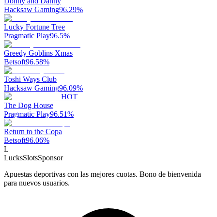
Donny and Danny
Hacksaw Gaming
96.29
%
Lucky Fortune Tree
Pragmatic Play
96.5
%
Greedy Goblins Xmas
Betsoft
96.58
%
Toshi Ways Club
Hacksaw Gaming
96.09
%
HOT
The Dog House
Pragmatic Play
96.51
%
Return to the Copa
Betsoft
96.06
%
L
LucksSlots
Sponsor
Apuestas deportivas con las mejores cuotas. Bono de bienvenida
para nuevos usuarios.