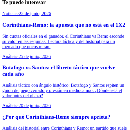
Te puede interesar
Noticias
·
22 de junio, 2026
Corinthians-Remo: la apuesta que no está en el 1X2
Sin cuotas oficiales en el ganador, el Corinthians vs Remo esconde
su valor en las esquinas. Lectura táctica y del historial para un
mercado que pocos miran.
Análisis
·
25 de junio, 2026
Botafogo vs Santos: el libreto táctico que vuelve
cada año
Análisis táctico con ángulo histórico: Botafogo y Santos repiten un
guion de juego cerrado y presión en mediocampo. ¿Dónde está el
valor antes del pitazo?
Análisis
·
20 de junio, 2026
¿Por qué Corinthians-Remo siempre aprieta?
Análisis del historial entre Corinthians y Remo: un partido que suele