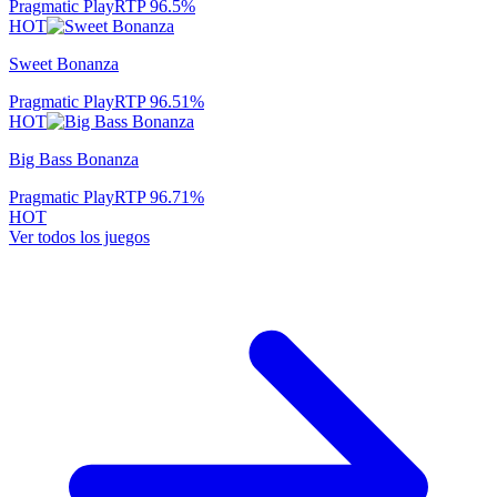
Pragmatic Play
RTP
96.5
%
HOT
Sweet Bonanza
Pragmatic Play
RTP
96.51
%
HOT
Big Bass Bonanza
Pragmatic Play
RTP
96.71
%
HOT
Ver todos los juegos