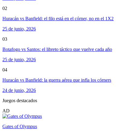
02
Huracán vs Banfield: el filo está en el córner, no en el 1X2
25 de junio, 2026
03
Botafogo vs Santos: el libreto táctico que vuelve cada año
25 de junio, 2026
04
Huracán vs Banfield: la guerra aérea que infla los córners
24 de junio, 2026
Juegos destacados
AD
Gates of Olympus