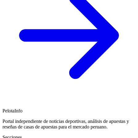
PelotaInfo
Portal independiente de noticias deportivas, análisis de apuestas y
reseñas de casas de apuestas para el mercado peruano.
Secciones