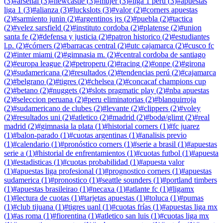
(
3
)
#
arsenal
(
3
)
#
newcastle
(
3
)
#
mujer
(
3
)
#
liga 1 perú
(
3
)
#
apuestas
liga 1
(
3
)
#
alianza
(
3
)
#
luckslots
(
3
)
#
valor
(
2
)
#
corners apuestas
(
2
)
#
sarmiento junin
(
2
)
#
argentinos jrs
(
2
)
#
puebla
(
2
)
#
tactica
(
2
)
#
velez sarsfield
(
2
)
#
instituto cordoba
(
2
)
#
platense
(
2
)
#
union
santa fe
(
2
)
#
defensa y justicia
(
2
)
#
patron historico
(
2
)
#
estudiantes
l.p.
(
2
)
#
córners
(
2
)
#
barracas central
(
2
)
#
utc cajamarca
(
2
)
#
cusco fc
(
2
)
#
inter miami
(
2
)
#
gimnasia m.
(
2
)
#
central cordoba de santiago
(
2
)
#
europa league
(
2
)
#
petroperu
(
2
)
#
racing
(
2
)
#
onpe
(
2
)
#
girona
(
2
)
#
sudamericana
(
2
)
#
resultados
(
2
)
#
tendencias perú
(
2
)
#
cajamarca
(
2
)
#
belgrano
(
2
)
#
tigres
(
2
)
#
chelsea
(
2
)
#
concacaf champions cup
(
2
)
#
betano
(
2
)
#
nuggets
(
2
)
#
slots pragmatic play
(
2
)
#
nba apuestas
(
2
)
#
seleccion peruana
(
2
)
#
peru eliminatorias
(
2
)
#
blanquirroja
(
2
)
#
sudamericano de clubes
(
2
)
#
levante
(
2
)
#
clippers
(
2
)
#
voley
(
2
)
#
resultados uni
(
2
)
#
atletico
(
2
)
#
madrid
(
2
)
#
bodø/glimt
(
2
)
#
real
madrid
(
2
)
#
gimnasia la plata
(
1
)
#
historial corners
(
1
)
#
fc juarez
(
1
)
#
balon-parado
(
1
)
#
cuotas argentinas
(
1
)
#
analisis previo
(
1
)
#
calendario
(
1
)
#
pronóstico corners
(
1
)
#
serie a brasil
(
1
)
#
apuestas
serie a
(
1
)
#
historial de enfrentamientos
(
1
)
#
cuotas futbol
(
1
)
#
apuesta
(
1
)
#
estadisticas
(
1
)
#
cuotas probabilidad
(
1
)
#
apuesta valor
(
1
)
#
apuestas liga profesional
(
1
)
#
prognostico corners
(
1
)
#
apuestas
sudamerica
(
1
)
#
pronostico
(
1
)
#
seattle sounders
(
1
)
#
portland timbers
(
1
)
#
apuestas brasileirao
(
1
)
#
necaxa
(
1
)
#
atlante fc
(
1
)
#
ligamx
(
1
)
#
lectura de cuotas
(
1
)
#
tarjetas apuestas
(
1
)
#
toluca
(
1
)
#
pumas
(
1
)
#
club tijuana
(
1
)
#
tigres uanl
(
1
)
#
cuotas frías
(
1
)
#
apuestas liga mx
(
1
)
#
as roma
(
1
)
#
fiorentina
(
1
)
#
atletico san luis
(
1
)
#
cuotas liga mx