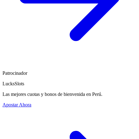
Patrocinador
LucksSlots
Las mejores cuotas y bonos de bienvenida en Perú.
Apostar Ahora