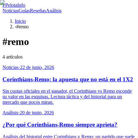
P
PelotaInfo
Noticias
Guías
Reseñas
Análisis
Inicio
›
#remo
#
remo
4
artículos
Noticias
·
22 de junio, 2026
Corinthians-Remo: la apuesta que no está en el 1X2
Sin cuotas oficiales en el ganador, el Corinthians vs Remo esconde
su valor en las esquinas. Lectura táctica y del historial para un
mercado que pocos miran.
Análisis
·
20 de junio, 2026
¿Por qué Corinthians-Remo siempre aprieta?
Análisis del historial entre Corinthians y Remo: un partido que suele