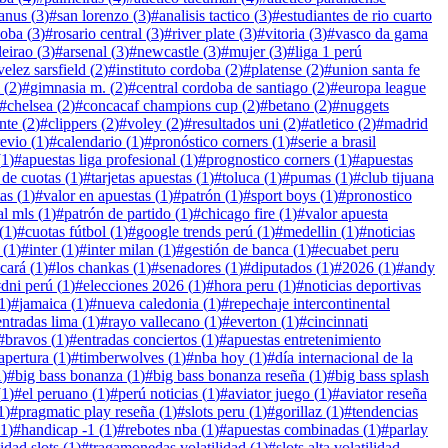
lanus
(
3
)
#
san lorenzo
(
3
)
#
analisis tactico
(
3
)
#
estudiantes de rio cuarto
doba
(
3
)
#
rosario central
(
3
)
#
river plate
(
3
)
#
vitoria
(
3
)
#
vasco da gama
leirao
(
3
)
#
arsenal
(
3
)
#
newcastle
(
3
)
#
mujer
(
3
)
#
liga 1 perú
velez sarsfield
(
2
)
#
instituto cordoba
(
2
)
#
platense
(
2
)
#
union santa fe
(
2
)
#
gimnasia m.
(
2
)
#
central cordoba de santiago
(
2
)
#
europa league
#
chelsea
(
2
)
#
concacaf champions cup
(
2
)
#
betano
(
2
)
#
nuggets
nte
(
2
)
#
clippers
(
2
)
#
voley
(
2
)
#
resultados uni
(
2
)
#
atletico
(
2
)
#
madrid
revio
(
1
)
#
calendario
(
1
)
#
pronóstico corners
(
1
)
#
serie a brasil
(
1
)
#
apuestas liga profesional
(
1
)
#
prognostico corners
(
1
)
#
apuestas
 de cuotas
(
1
)
#
tarjetas apuestas
(
1
)
#
toluca
(
1
)
#
pumas
(
1
)
#
club tijuana
tas
(
1
)
#
valor en apuestas
(
1
)
#
patrón
(
1
)
#
sport boys
(
1
)
#
pronostico
al mls
(
1
)
#
patrón de partido
(
1
)
#
chicago fire
(
1
)
#
valor apuesta
(
1
)
#
cuotas fútbol
(
1
)
#
google trends perú
(
1
)
#
medellin
(
1
)
#
noticias
(
1
)
#
inter
(
1
)
#
inter milan
(
1
)
#
gestión de banca
(
1
)
#
ecuabet peru
cará
(
1
)
#
los chankas
(
1
)
#
senadores
(
1
)
#
diputados
(
1
)
#
2026
(
1
)
#
andy
#
dni perú
(
1
)
#
elecciones 2026
(
1
)
#
hora peru
(
1
)
#
noticias deportivas
1
)
#
jamaica
(
1
)
#
nueva caledonia
(
1
)
#
repechaje intercontinental
entradas lima
(
1
)
#
rayo vallecano
(
1
)
#
everton
(
1
)
#
cincinnati
#
bravos
(
1
)
#
entradas conciertos
(
1
)
#
apuestas entretenimiento
apertura
(
1
)
#
timberwolves
(
1
)
#
nba hoy
(
1
)
#
día internacional de la
1
)
#
big bass bonanza
(
1
)
#
big bass bonanza reseña
(
1
)
#
big bass splash
(
1
)
#
el peruano
(
1
)
#
perú noticias
(
1
)
#
aviator juego
(
1
)
#
aviator reseña
1
)
#
pragmatic play reseña
(
1
)
#
slots peru
(
1
)
#
gorillaz
(
1
)
#
tendencias
1
)
#
handicap -1
(
1
)
#
rebotes nba
(
1
)
#
apuestas combinadas
(
1
)
#
parlay
lidad slots
(
1
)
#
tragamonedas volatilidad
(
1
)
#
slots alta volatilidad