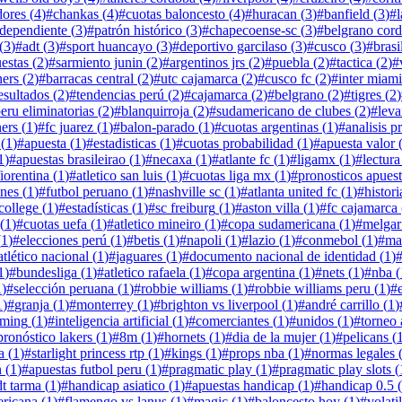
dores
(
4
)
#
chankas
(
4
)
#
cuotas baloncesto
(
4
)
#
huracan
(
3
)
#
banfield
(
3
)
#
ndependiente
(
3
)
#
patrón histórico
(
3
)
#
chapecoense-sc
(
3
)
#
belgrano cor
(
3
)
#
adt
(
3
)
#
sport huancayo
(
3
)
#
deportivo garcilaso
(
3
)
#
cusco
(
3
)
#
brasi
estas
(
2
)
#
sarmiento junin
(
2
)
#
argentinos jrs
(
2
)
#
puebla
(
2
)
#
tactica
(
2
)
#
ners
(
2
)
#
barracas central
(
2
)
#
utc cajamarca
(
2
)
#
cusco fc
(
2
)
#
inter miami
esultados
(
2
)
#
tendencias perú
(
2
)
#
cajamarca
(
2
)
#
belgrano
(
2
)
#
tigres
(
2
)
eru eliminatorias
(
2
)
#
blanquirroja
(
2
)
#
sudamericano de clubes
(
2
)
#
leva
ners
(
1
)
#
fc juarez
(
1
)
#
balon-parado
(
1
)
#
cuotas argentinas
(
1
)
#
analisis p
(
1
)
#
apuesta
(
1
)
#
estadisticas
(
1
)
#
cuotas probabilidad
(
1
)
#
apuesta valor
1
)
#
apuestas brasileirao
(
1
)
#
necaxa
(
1
)
#
atlante fc
(
1
)
#
ligamx
(
1
)
#
lectura
fiorentina
(
1
)
#
atletico san luis
(
1
)
#
cuotas liga mx
(
1
)
#
pronosticos apues
nes
(
1
)
#
futbol peruano
(
1
)
#
nashville sc
(
1
)
#
atlanta united fc
(
1
)
#
histori
 college
(
1
)
#
estadísticas
(
1
)
#
sc freiburg
(
1
)
#
aston villa
(
1
)
#
fc cajamarca
(
1
)
#
cuotas uefa
(
1
)
#
atletico mineiro
(
1
)
#
copa sudamericana
(
1
)
#
melgar
(
1
)
#
elecciones perú
(
1
)
#
betis
(
1
)
#
napoli
(
1
)
#
lazio
(
1
)
#
conmebol
(
1
)
#
ma
atlético nacional
(
1
)
#
jaguares
(
1
)
#
documento nacional de identidad
(
1
)
1
)
#
bundesliga
(
1
)
#
atletico rafaela
(
1
)
#
copa argentina
(
1
)
#
nets
(
1
)
#
nba
(
1
)
#
selección peruana
(
1
)
#
robbie williams
(
1
)
#
robbie williams peru
(
1
)
#
1
)
#
granja
(
1
)
#
monterrey
(
1
)
#
brighton vs liverpool
(
1
)
#
andré carrillo
(
1
)
aming
(
1
)
#
inteligencia artificial
(
1
)
#
comerciantes
(
1
)
#
unidos
(
1
)
#
torneo 
pronóstico lakers
(
1
)
#
8m
(
1
)
#
hornets
(
1
)
#
dia de la mujer
(
1
)
#
pelicans
(
a
(
1
)
#
starlight princess rtp
(
1
)
#
kings
(
1
)
#
props nba
(
1
)
#
normas legales
n
(
1
)
#
apuestas futbol peru
(
1
)
#
pragmatic play
(
1
)
#
pragmatic play slots
(
dt tarma
(
1
)
#
handicap asiatico
(
1
)
#
apuestas handicap
(
1
)
#
handicap 0.5
(
ericana
(
1
)
#
flamengo vs lanus
(
1
)
#
magic
(
1
)
#
baloncesto hoy
(
1
)
#
volati