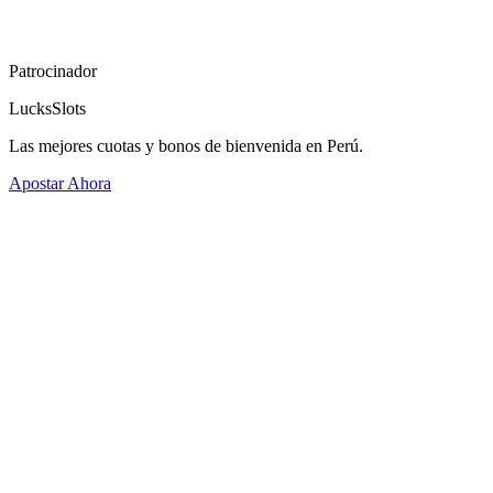
Patrocinador
LucksSlots
Las mejores cuotas y bonos de bienvenida en Perú.
Apostar Ahora