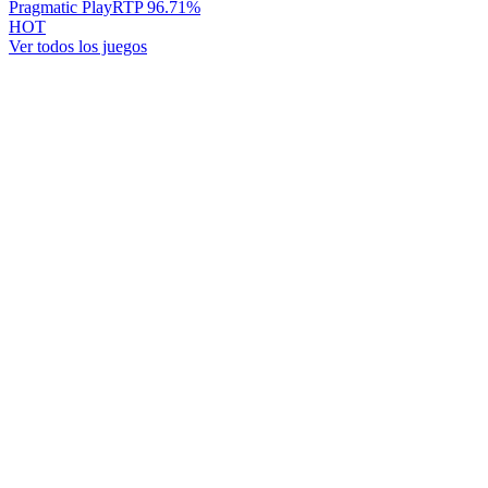
Pragmatic Play
RTP
96.71
%
HOT
Ver todos los juegos