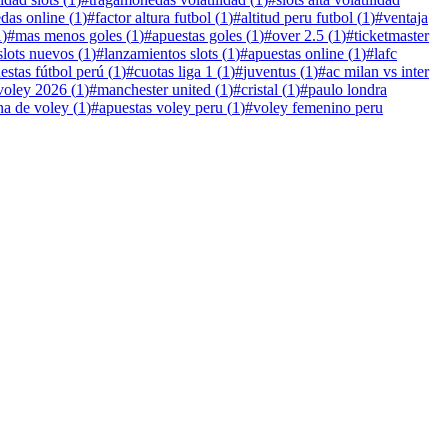
das online
(
1
)
#
factor altura futbol
(
1
)
#
altitud peru futbol
(
1
)
#
ventaja
1
)
#
mas menos goles
(
1
)
#
apuestas goles
(
1
)
#
over 2.5
(
1
)
#
ticketmaster
slots nuevos
(
1
)
#
lanzamientos slots
(
1
)
#
apuestas online
(
1
)
#
lafc
estas fútbol perú
(
1
)
#
cuotas liga 1
(
1
)
#
juventus
(
1
)
#
ac milan vs inter
voley 2026
(
1
)
#
manchester united
(
1
)
#
cristal
(
1
)
#
paulo londra
na de voley
(
1
)
#
apuestas voley peru
(
1
)
#
voley femenino peru