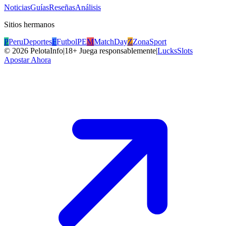
Noticias
Guías
Reseñas
Análisis
Sitios hermanos
P
PeruDeportes
F
FutbolPE
M
MatchDay
Z
ZonaSport
©
2026
PelotaInfo
|
18+ Juega responsablemente
|
LucksSlots
Apostar Ahora