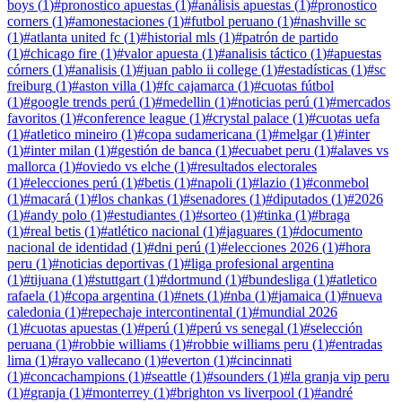
boys
(
1
)
#
pronostico apuestas
(
1
)
#
análisis apuestas
(
1
)
#
pronostico
corners
(
1
)
#
amonestaciones
(
1
)
#
futbol peruano
(
1
)
#
nashville sc
(
1
)
#
atlanta united fc
(
1
)
#
historial mls
(
1
)
#
patrón de partido
(
1
)
#
chicago fire
(
1
)
#
valor apuesta
(
1
)
#
analisis táctico
(
1
)
#
apuestas
córners
(
1
)
#
analisis
(
1
)
#
juan pablo ii college
(
1
)
#
estadísticas
(
1
)
#
sc
freiburg
(
1
)
#
aston villa
(
1
)
#
fc cajamarca
(
1
)
#
cuotas fútbol
(
1
)
#
google trends perú
(
1
)
#
medellin
(
1
)
#
noticias perú
(
1
)
#
mercados
favoritos
(
1
)
#
conference league
(
1
)
#
crystal palace
(
1
)
#
cuotas uefa
(
1
)
#
atletico mineiro
(
1
)
#
copa sudamericana
(
1
)
#
melgar
(
1
)
#
inter
(
1
)
#
inter milan
(
1
)
#
gestión de banca
(
1
)
#
ecuabet peru
(
1
)
#
alaves vs
mallorca
(
1
)
#
oviedo vs elche
(
1
)
#
resultados electorales
(
1
)
#
elecciones perú
(
1
)
#
betis
(
1
)
#
napoli
(
1
)
#
lazio
(
1
)
#
conmebol
(
1
)
#
macará
(
1
)
#
los chankas
(
1
)
#
senadores
(
1
)
#
diputados
(
1
)
#
2026
(
1
)
#
andy polo
(
1
)
#
estudiantes
(
1
)
#
sorteo
(
1
)
#
tinka
(
1
)
#
braga
(
1
)
#
real betis
(
1
)
#
atlético nacional
(
1
)
#
jaguares
(
1
)
#
documento
nacional de identidad
(
1
)
#
dni perú
(
1
)
#
elecciones 2026
(
1
)
#
hora
peru
(
1
)
#
noticias deportivas
(
1
)
#
liga profesional argentina
(
1
)
#
tijuana
(
1
)
#
stuttgart
(
1
)
#
dortmund
(
1
)
#
bundesliga
(
1
)
#
atletico
rafaela
(
1
)
#
copa argentina
(
1
)
#
nets
(
1
)
#
nba
(
1
)
#
jamaica
(
1
)
#
nueva
caledonia
(
1
)
#
repechaje intercontinental
(
1
)
#
mundial 2026
(
1
)
#
cuotas apuestas
(
1
)
#
perú
(
1
)
#
perú vs senegal
(
1
)
#
selección
peruana
(
1
)
#
robbie williams
(
1
)
#
robbie williams peru
(
1
)
#
entradas
lima
(
1
)
#
rayo vallecano
(
1
)
#
everton
(
1
)
#
cincinnati
(
1
)
#
concachampions
(
1
)
#
seattle
(
1
)
#
sounders
(
1
)
#
la granja vip peru
(
1
)
#
granja
(
1
)
#
monterrey
(
1
)
#
brighton vs liverpool
(
1
)
#
andré