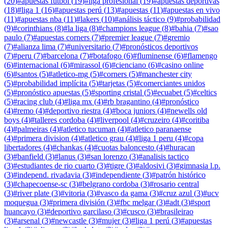
(
20
)
#
apuestas futbol
(
19
)
#
liga profesional
(
19
)
#
apuestas deportivas
(
18
)
#
liga 1
(
16
)
#
apuestas perú
(
13
)
#
apuestas
(
11
)
#
apuestas en vivo
(
11
)
#
apuestas nba
(
11
)
#
lakers
(
10
)
#
análisis táctico
(
9
)
#
probabilidad
(
9
)
#
corinthians
(
8
)
#
la liga
(
8
)
#
champions league
(
8
)
#
bahia
(
7
)
#
sao
paulo
(
7
)
#
apuestas corners
(
7
)
#
premier league
(
7
)
#
gremio
(
7
)
#
alianza lima
(
7
)
#
universitario
(
7
)
#
pronósticos deportivos
(
7
)
#
peru
(
7
)
#
barcelona
(
7
)
#
botafogo
(
6
)
#
fluminense
(
6
)
#
flamengo
(
6
)
#
internacional
(
6
)
#
mirassol
(
6
)
#
cienciano
(
6
)
#
casino online
(
6
)
#
santos
(
5
)
#
atletico-mg
(
5
)
#
corners
(
5
)
#
manchester city
(
5
)
#
probabilidad implícita
(
5
)
#
tarjetas
(
5
)
#
comerciantes unidos
(
5
)
#
pronóstico apuestas
(
5
)
#
sporting cristal
(
5
)
#
ecuabet
(
5
)
#
celtics
(
5
)
#
racing club
(
4
)
#
liga mx
(
4
)
#
rb bragantino
(
4
)
#
pronóstico
(
4
)
#
remo
(
4
)
#
deportivo riestra
(
4
)
#
boca juniors
(
4
)
#
newells old
boys
(
4
)
#
talleres cordoba
(
4
)
#
liverpool
(
4
)
#
cruzeiro
(
4
)
#
coritiba
(
4
)
#
palmeiras
(
4
)
#
atletico tucuman
(
4
)
#
atletico paranaense
(
4
)
#
primera division
(
4
)
#
atletico grau
(
4
)
#
liga 1 peru
(
4
)
#
copa
libertadores
(
4
)
#
chankas
(
4
)
#
cuotas baloncesto
(
4
)
#
huracan
(
3
)
#
banfield
(
3
)
#
lanus
(
3
)
#
san lorenzo
(
3
)
#
analisis tactico
(
3
)
#
estudiantes de rio cuarto
(
3
)
#
tigre
(
3
)
#
aldosivi
(
3
)
#
gimnasia l.p.
(
3
)
#
independ. rivadavia
(
3
)
#
independiente
(
3
)
#
patrón histórico
(
3
)
#
chapecoense-sc
(
3
)
#
belgrano cordoba
(
3
)
#
rosario central
(
3
)
#
river plate
(
3
)
#
vitoria
(
3
)
#
vasco da gama
(
3
)
#
cruz azul
(
3
)
#
ucv
moquegua
(
3
)
#
primera división
(
3
)
#
fbc melgar
(
3
)
#
adt
(
3
)
#
sport
huancayo
(
3
)
#
deportivo garcilaso
(
3
)
#
cusco
(
3
)
#
brasileirao
(
3
)
#
arsenal
(
3
)
#
newcastle
(
3
)
#
mujer
(
3
)
#
liga 1 perú
(
3
)
#
apuestas