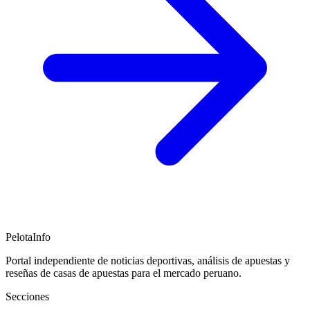
PelotaInfo
Portal independiente de noticias deportivas, análisis de apuestas y
reseñas de casas de apuestas para el mercado peruano.
Secciones