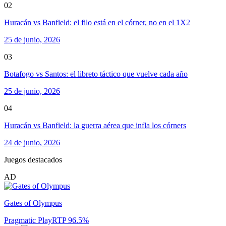
02
Huracán vs Banfield: el filo está en el córner, no en el 1X2
25 de junio, 2026
03
Botafogo vs Santos: el libreto táctico que vuelve cada año
25 de junio, 2026
04
Huracán vs Banfield: la guerra aérea que infla los córners
24 de junio, 2026
Juegos destacados
AD
Gates of Olympus
Pragmatic Play
RTP
96.5
%