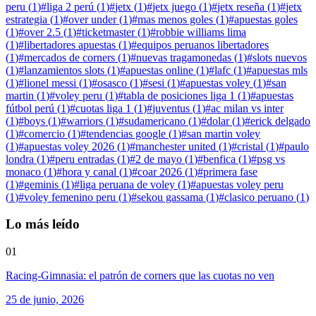
peru
(
1
)
#
liga 2 perú
(
1
)
#
jetx
(
1
)
#
jetx juego
(
1
)
#
jetx reseña
(
1
)
#
jetx
estrategia
(
1
)
#
over under
(
1
)
#
mas menos goles
(
1
)
#
apuestas goles
(
1
)
#
over 2.5
(
1
)
#
ticketmaster
(
1
)
#
robbie williams lima
(
1
)
#
libertadores apuestas
(
1
)
#
equipos peruanos libertadores
(
1
)
#
mercados de corners
(
1
)
#
nuevas tragamonedas
(
1
)
#
slots nuevos
(
1
)
#
lanzamientos slots
(
1
)
#
apuestas online
(
1
)
#
lafc
(
1
)
#
apuestas mls
(
1
)
#
lionel messi
(
1
)
#
osasco
(
1
)
#
sesi
(
1
)
#
apuestas voley
(
1
)
#
san
martin
(
1
)
#
voley peru
(
1
)
#
tabla de posiciones liga 1
(
1
)
#
apuestas
fútbol perú
(
1
)
#
cuotas liga 1
(
1
)
#
juventus
(
1
)
#
ac milan vs inter
(
1
)
#
boys
(
1
)
#
warriors
(
1
)
#
sudamericano
(
1
)
#
dolar
(
1
)
#
erick delgado
(
1
)
#
comercio
(
1
)
#
tendencias google
(
1
)
#
san martin voley
(
1
)
#
apuestas voley 2026
(
1
)
#
manchester united
(
1
)
#
cristal
(
1
)
#
paulo
londra
(
1
)
#
peru entradas
(
1
)
#
2 de mayo
(
1
)
#
benfica
(
1
)
#
psg vs
monaco
(
1
)
#
hora y canal
(
1
)
#
coar 2026
(
1
)
#
primera fase
(
1
)
#
geminis
(
1
)
#
liga peruana de voley
(
1
)
#
apuestas voley peru
(
1
)
#
voley femenino peru
(
1
)
#
sekou gassama
(
1
)
#
clasico peruano
(
1
)
Lo más leído
01
Racing-Gimnasia: el patrón de corners que las cuotas no ven
25 de junio, 2026