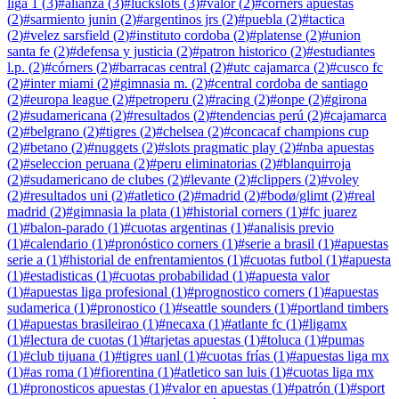
liga 1
(
3
)
#
alianza
(
3
)
#
luckslots
(
3
)
#
valor
(
2
)
#
corners apuestas
(
2
)
#
sarmiento junin
(
2
)
#
argentinos jrs
(
2
)
#
puebla
(
2
)
#
tactica
(
2
)
#
velez sarsfield
(
2
)
#
instituto cordoba
(
2
)
#
platense
(
2
)
#
union
santa fe
(
2
)
#
defensa y justicia
(
2
)
#
patron historico
(
2
)
#
estudiantes
l.p.
(
2
)
#
córners
(
2
)
#
barracas central
(
2
)
#
utc cajamarca
(
2
)
#
cusco fc
(
2
)
#
inter miami
(
2
)
#
gimnasia m.
(
2
)
#
central cordoba de santiago
(
2
)
#
europa league
(
2
)
#
petroperu
(
2
)
#
racing
(
2
)
#
onpe
(
2
)
#
girona
(
2
)
#
sudamericana
(
2
)
#
resultados
(
2
)
#
tendencias perú
(
2
)
#
cajamarca
(
2
)
#
belgrano
(
2
)
#
tigres
(
2
)
#
chelsea
(
2
)
#
concacaf champions cup
(
2
)
#
betano
(
2
)
#
nuggets
(
2
)
#
slots pragmatic play
(
2
)
#
nba apuestas
(
2
)
#
seleccion peruana
(
2
)
#
peru eliminatorias
(
2
)
#
blanquirroja
(
2
)
#
sudamericano de clubes
(
2
)
#
levante
(
2
)
#
clippers
(
2
)
#
voley
(
2
)
#
resultados uni
(
2
)
#
atletico
(
2
)
#
madrid
(
2
)
#
bodø/glimt
(
2
)
#
real
madrid
(
2
)
#
gimnasia la plata
(
1
)
#
historial corners
(
1
)
#
fc juarez
(
1
)
#
balon-parado
(
1
)
#
cuotas argentinas
(
1
)
#
analisis previo
(
1
)
#
calendario
(
1
)
#
pronóstico corners
(
1
)
#
serie a brasil
(
1
)
#
apuestas
serie a
(
1
)
#
historial de enfrentamientos
(
1
)
#
cuotas futbol
(
1
)
#
apuesta
(
1
)
#
estadisticas
(
1
)
#
cuotas probabilidad
(
1
)
#
apuesta valor
(
1
)
#
apuestas liga profesional
(
1
)
#
prognostico corners
(
1
)
#
apuestas
sudamerica
(
1
)
#
pronostico
(
1
)
#
seattle sounders
(
1
)
#
portland timbers
(
1
)
#
apuestas brasileirao
(
1
)
#
necaxa
(
1
)
#
atlante fc
(
1
)
#
ligamx
(
1
)
#
lectura de cuotas
(
1
)
#
tarjetas apuestas
(
1
)
#
toluca
(
1
)
#
pumas
(
1
)
#
club tijuana
(
1
)
#
tigres uanl
(
1
)
#
cuotas frías
(
1
)
#
apuestas liga mx
(
1
)
#
as roma
(
1
)
#
fiorentina
(
1
)
#
atletico san luis
(
1
)
#
cuotas liga mx
(
1
)
#
pronosticos apuestas
(
1
)
#
valor en apuestas
(
1
)
#
patrón
(
1
)
#
sport