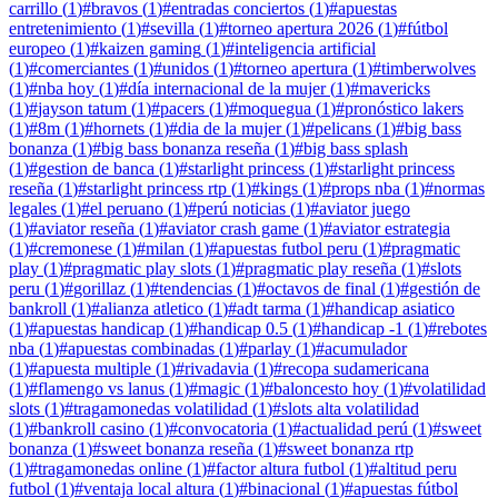
carrillo
(
1
)
#
bravos
(
1
)
#
entradas conciertos
(
1
)
#
apuestas
entretenimiento
(
1
)
#
sevilla
(
1
)
#
torneo apertura 2026
(
1
)
#
fútbol
europeo
(
1
)
#
kaizen gaming
(
1
)
#
inteligencia artificial
(
1
)
#
comerciantes
(
1
)
#
unidos
(
1
)
#
torneo apertura
(
1
)
#
timberwolves
(
1
)
#
nba hoy
(
1
)
#
día internacional de la mujer
(
1
)
#
mavericks
(
1
)
#
jayson tatum
(
1
)
#
pacers
(
1
)
#
moquegua
(
1
)
#
pronóstico lakers
(
1
)
#
8m
(
1
)
#
hornets
(
1
)
#
dia de la mujer
(
1
)
#
pelicans
(
1
)
#
big bass
bonanza
(
1
)
#
big bass bonanza reseña
(
1
)
#
big bass splash
(
1
)
#
gestion de banca
(
1
)
#
starlight princess
(
1
)
#
starlight princess
reseña
(
1
)
#
starlight princess rtp
(
1
)
#
kings
(
1
)
#
props nba
(
1
)
#
normas
legales
(
1
)
#
el peruano
(
1
)
#
perú noticias
(
1
)
#
aviator juego
(
1
)
#
aviator reseña
(
1
)
#
aviator crash game
(
1
)
#
aviator estrategia
(
1
)
#
cremonese
(
1
)
#
milan
(
1
)
#
apuestas futbol peru
(
1
)
#
pragmatic
play
(
1
)
#
pragmatic play slots
(
1
)
#
pragmatic play reseña
(
1
)
#
slots
peru
(
1
)
#
gorillaz
(
1
)
#
tendencias
(
1
)
#
octavos de final
(
1
)
#
gestión de
bankroll
(
1
)
#
alianza atletico
(
1
)
#
adt tarma
(
1
)
#
handicap asiatico
(
1
)
#
apuestas handicap
(
1
)
#
handicap 0.5
(
1
)
#
handicap -1
(
1
)
#
rebotes
nba
(
1
)
#
apuestas combinadas
(
1
)
#
parlay
(
1
)
#
acumulador
(
1
)
#
apuesta multiple
(
1
)
#
rivadavia
(
1
)
#
recopa sudamericana
(
1
)
#
flamengo vs lanus
(
1
)
#
magic
(
1
)
#
baloncesto hoy
(
1
)
#
volatilidad
slots
(
1
)
#
tragamonedas volatilidad
(
1
)
#
slots alta volatilidad
(
1
)
#
bankroll casino
(
1
)
#
convocatoria
(
1
)
#
actualidad perú
(
1
)
#
sweet
bonanza
(
1
)
#
sweet bonanza reseña
(
1
)
#
sweet bonanza rtp
(
1
)
#
tragamonedas online
(
1
)
#
factor altura futbol
(
1
)
#
altitud peru
futbol
(
1
)
#
ventaja local altura
(
1
)
#
binacional
(
1
)
#
apuestas fútbol