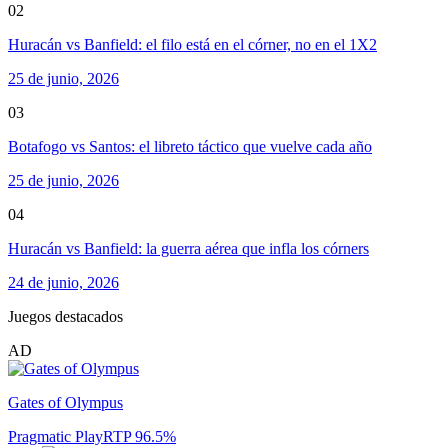
02
Huracán vs Banfield: el filo está en el córner, no en el 1X2
25 de junio, 2026
03
Botafogo vs Santos: el libreto táctico que vuelve cada año
25 de junio, 2026
04
Huracán vs Banfield: la guerra aérea que infla los córners
24 de junio, 2026
Juegos destacados
AD
Gates of Olympus
Pragmatic Play
RTP
96.5
%