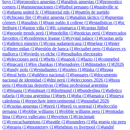
boys
(
1
)
#
pronostico apuestas
(
1
)
#
análisis apuestas
(
1
)
#
pronostico
corners
(
1
)
#
amonestaciones
(
1
)
#
futbol peruano
(
1
)
#
nashville sc
(
1
)
#
atlanta united fc
(
1
)
#
historial mls
(
1
)
#
patrón de partido
(
1
)
#
chicago fire
(
1
)
#
valor apuesta
(
1
)
#
analisis táctico
(
1
)
#
apuestas
córners
(
1
)
#
analisis
(
1
)
#
juan pablo ii college
(
1
)
#
estadísticas
(
1
)
#
sc
freiburg
(
1
)
#
aston villa
(
1
)
#
fc cajamarca
(
1
)
#
cuotas fútbol
(
1
)
#
google trends perú
(
1
)
#
medellin
(
1
)
#
noticias perú
(
1
)
#
mercados
favoritos
(
1
)
#
conference league
(
1
)
#
crystal palace
(
1
)
#
cuotas uefa
(
1
)
#
atletico mineiro
(
1
)
#
copa sudamericana
(
1
)
#
melgar
(
1
)
#
inter
(
1
)
#
inter milan
(
1
)
#
gestión de banca
(
1
)
#
ecuabet peru
(
1
)
#
alaves vs
mallorca
(
1
)
#
oviedo vs elche
(
1
)
#
resultados electorales
(
1
)
#
elecciones perú
(
1
)
#
betis
(
1
)
#
napoli
(
1
)
#
lazio
(
1
)
#
conmebol
(
1
)
#
macará
(
1
)
#
los chankas
(
1
)
#
senadores
(
1
)
#
diputados
(
1
)
#
2026
(
1
)
#
andy polo
(
1
)
#
estudiantes
(
1
)
#
sorteo
(
1
)
#
tinka
(
1
)
#
braga
(
1
)
#
real betis
(
1
)
#
atlético nacional
(
1
)
#
jaguares
(
1
)
#
documento
nacional de identidad
(
1
)
#
dni perú
(
1
)
#
elecciones 2026
(
1
)
#
hora
peru
(
1
)
#
noticias deportivas
(
1
)
#
liga profesional argentina
(
1
)
#
tijuana
(
1
)
#
stuttgart
(
1
)
#
dortmund
(
1
)
#
bundesliga
(
1
)
#
atletico
rafaela
(
1
)
#
copa argentina
(
1
)
#
nets
(
1
)
#
nba
(
1
)
#
jamaica
(
1
)
#
nueva
caledonia
(
1
)
#
repechaje intercontinental
(
1
)
#
mundial 2026
(
1
)
#
cuotas apuestas
(
1
)
#
perú
(
1
)
#
perú vs senegal
(
1
)
#
selección
peruana
(
1
)
#
robbie williams
(
1
)
#
robbie williams peru
(
1
)
#
entradas
lima
(
1
)
#
rayo vallecano
(
1
)
#
everton
(
1
)
#
cincinnati
(
1
)
#
concachampions
(
1
)
#
seattle
(
1
)
#
sounders
(
1
)
#
la granja vip peru
(
1
)
#
granja
(
1
)
#
monterrey
(
1
)
#
brighton vs liverpool
(
1
)
#
andré