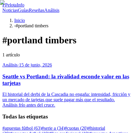
P
PelotaInfo
Noticias
Guías
Reseñas
Análisis
Inicio
›
#portland timbers
#
portland timbers
1
artículo
Análisis
·
15 de junio, 2026
Seattle vs Portland: la rivalidad esconde valor en las
tarjetas
El historial del derbi de la Cascadia no engaña: intensidad, fricción y
un mercado de tarjetas que suele pagar más que el resultado.
Análisis frío antes del cruce.
Todas las etiquetas
#
apuestas fútbol
(
63
)
#
serie a
(
34
)
#
cuotas
(
20
)
#
historial