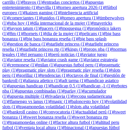
carrillo
(
1
)
#
bravos
(
1
)
#
entradas conciertos
(
1
)
#
apuestas
entretenimiento
(
1
)
#
sevilla
(
1
)
#
torneo apertura 2026
(
1
)
#
fútbol
europeo
(
1
)
#
kaizen gaming
(
1
)
#
inteligencia artificial
(
1
)
#
comerciantes
(
1
)
#
unidos
(
1
)
#
torneo apertura
(
1
)
#
timberwolves
(
1
)
#
nba hoy
(
1
)
#
día internacional de la mujer
(
1
)
#
mavericks
(
1
)
#
jayson tatum
(
1
)
#
pacers
(
1
)
#
moquegua
(
1
)
#
pronóstico lakers
(
1
)
#
8m
(
1
)
#
hornets
(
1
)
#
dia de la mujer
(
1
)
#
pelicans
(
1
)
#
big bass
bonanza
(
1
)
#
big bass bonanza reseña
(
1
)
#
big bass splash
(
1
)
#
gestion de banca
(
1
)
#
starlight princess
(
1
)
#
starlight princess
reseña
(
1
)
#
starlight princess rtp
(
1
)
#
kings
(
1
)
#
props nba
(
1
)
#
normas
legales
(
1
)
#
el peruano
(
1
)
#
perú noticias
(
1
)
#
aviator juego
(
1
)
#
aviator reseña
(
1
)
#
aviator crash game
(
1
)
#
aviator estrategia
(
1
)
#
cremonese
(
1
)
#
milan
(
1
)
#
apuestas futbol peru
(
1
)
#
pragmatic
play
(
1
)
#
pragmatic play slots
(
1
)
#
pragmatic play reseña
(
1
)
#
slots
peru
(
1
)
#
gorillaz
(
1
)
#
tendencias
(
1
)
#
octavos de final
(
1
)
#
gestión de
bankroll
(
1
)
#
alianza atletico
(
1
)
#
adt tarma
(
1
)
#
handicap asiatico
(
1
)
#
apuestas handicap
(
1
)
#
handicap 0.5
(
1
)
#
handicap -1
(
1
)
#
rebotes
nba
(
1
)
#
apuestas combinadas
(
1
)
#
parlay
(
1
)
#
acumulador
(
1
)
#
apuesta multiple
(
1
)
#
rivadavia
(
1
)
#
recopa sudamericana
(
1
)
#
flamengo vs lanus
(
1
)
#
magic
(
1
)
#
baloncesto hoy
(
1
)
#
volatilidad
slots
(
1
)
#
tragamonedas volatilidad
(
1
)
#
slots alta volatilidad
(
1
)
#
bankroll casino
(
1
)
#
convocatoria
(
1
)
#
actualidad perú
(
1
)
#
sweet
bonanza
(
1
)
#
sweet bonanza reseña
(
1
)
#
sweet bonanza rtp
(
1
)
#
tragamonedas online
(
1
)
#
factor altura futbol
(
1
)
#
altitud peru
futbol
(
1
)
#
ventaja local altura
(
1
)
#
binacional
(
1
)
#
apuestas fútbol