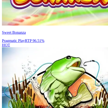
Sweet Bonanza
Pragmatic Play
RTP
96.51
%
HOT