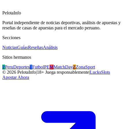
PelotaInfo
Portal independiente de noticias deportivas, análisis de apuestas y
reseñas de casas de apuestas para el mercado peruano.
Secciones
Noticias
Guías
Reseñas
Análisis
Sitios hermanos
P
PeruDeportes
F
FutbolPE
M
MatchDay
Z
ZonaSport
©
2026
PelotaInfo
|
18+ Juega responsablemente
|
LucksSlots
Apostar Ahora