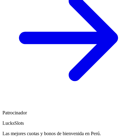
Patrocinador
LucksSlots
Las mejores cuotas y bonos de bienvenida en Perú.