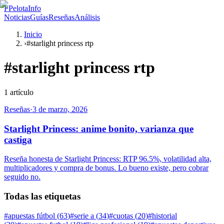
P
PelotaInfo
Noticias
Guías
Reseñas
Análisis
Inicio
›
#starlight princess rtp
#
starlight princess rtp
1
artículo
Reseñas
·
3 de marzo, 2026
Starlight Princess: anime bonito, varianza que
castiga
Reseña honesta de Starlight Princess: RTP 96.5%, volatilidad alta,
multiplicadores y compra de bonus. Lo bueno existe, pero cobrar
seguido no.
Todas las etiquetas
#
apuestas fútbol
(
63
)
#
serie a
(
34
)
#
cuotas
(
20
)
#
historial