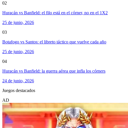
02
Huracán vs Banfield: el filo está en el córner, no en el 1X2
25 de junio, 2026
03
Botafogo vs Santos: el libreto táctico que vuelve cada año
25 de junio, 2026
04
Huracán vs Banfield: la guerra aérea que infla los córners
24 de junio, 2026
Juegos destacados
AD