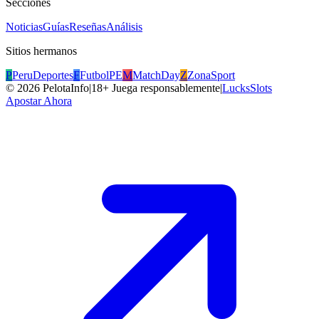
Secciones
Noticias
Guías
Reseñas
Análisis
Sitios hermanos
P
PeruDeportes
F
FutbolPE
M
MatchDay
Z
ZonaSport
©
2026
PelotaInfo
|
18+ Juega responsablemente
|
LucksSlots
Apostar Ahora