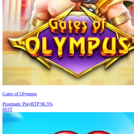
Gates of Olympus
Pragmatic Play
RTP
96.5
%
HOT