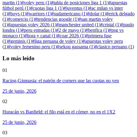
martin
(
1
)
#
voley peru
(
1
)
#
tabla de posiciones liga 1
(
1
)
#
apuestas
fútbol perú
(
1
)
#
cuotas liga 1
(
1
)
#
juventus
(
1
)
#
ac milan vs inter
(
1
)
#
boys
(
1
)
#
warriors
(
1
)
#
sudamericano
(
1
)
#
dolar
(
1
)
#
erick delgado
(
1
)
#
comercio
(
1
)
#
tendencias google
(
1
)
#
san martin voley
(
1
)
#
apuestas voley 2026
(
1
)
#
manchester united
(
1
)
#
cristal
(
1
)
#
paulo
londra
(
1
)
#
peru entradas
(
1
)
#
2 de mayo
(
1
)
#
benfica
(
1
)
#
psg vs
monaco
(
1
)
#
hora y canal
(
1
)
#
coar 2026
(
1
)
#
primera fase
(
1
)
#
geminis
(
1
)
#
liga peruana de voley
(
1
)
#
apuestas voley peru
(
1
)
#
voley femenino peru
(
1
)
#
sekou gassama
(
1
)
#
clasico peruano
(
1
)
Lo más leído
01
Racing-Gimnasia: el patrón de corners que las cuotas no ven
25 de junio, 2026
02
Huracán vs Banfield: el filo está en el córner, no en el 1X2
25 de junio, 2026
03