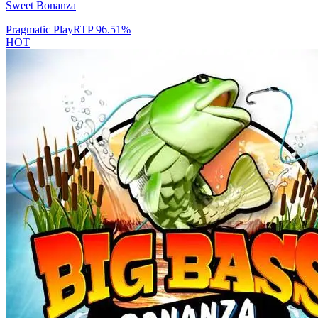
Sweet Bonanza
Pragmatic Play
RTP
96.51
%
HOT