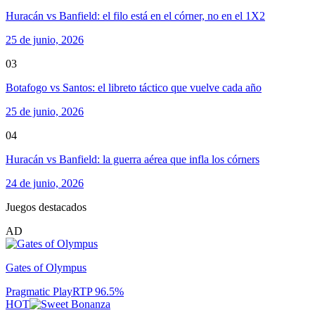
Huracán vs Banfield: el filo está en el córner, no en el 1X2
25 de junio, 2026
03
Botafogo vs Santos: el libreto táctico que vuelve cada año
25 de junio, 2026
04
Huracán vs Banfield: la guerra aérea que infla los córners
24 de junio, 2026
Juegos destacados
AD
Gates of Olympus
Pragmatic Play
RTP
96.5
%
HOT