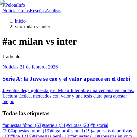
P
PelotaInfo
Noticias
Guías
Reseñas
Análisis
Inicio
›
#ac milan vs inter
#
ac milan vs inter
1
artículo
Noticias
·
21 de febrero, 2026
Serie A: la Juve se cae y el valor aparece en el derbi
Juventus llega golpeada y el Milan-Inter abre una ventana en cuotas.
Lectura táctica, mercados con valor y una tesis clara para apostar
mejor.
Todas las etiquetas
#
apuestas fútbol
(
63
)
#
serie a
(
34
)
#
cuotas
(
20
)
#
historial
(
20
)
#
apuestas futbol
(
19
)
#
liga profesional
(
19
)
#
apuestas deportivas
(
18
)
#
liga 1
(
16
)
#
apuestas perú
(
13
)
#
apuestas
(
11
)
#
apuestas en vivo