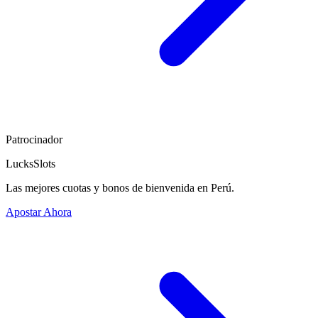
Patrocinador
LucksSlots
Las mejores cuotas y bonos de bienvenida en Perú.
Apostar Ahora