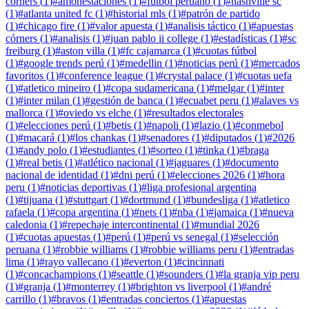
corners
(
1
)
#
amonestaciones
(
1
)
#
futbol peruano
(
1
)
#
nashville sc
(
1
)
#
atlanta united fc
(
1
)
#
historial mls
(
1
)
#
patrón de partido
(
1
)
#
chicago fire
(
1
)
#
valor apuesta
(
1
)
#
analisis táctico
(
1
)
#
apuestas
córners
(
1
)
#
analisis
(
1
)
#
juan pablo ii college
(
1
)
#
estadísticas
(
1
)
#
sc
freiburg
(
1
)
#
aston villa
(
1
)
#
fc cajamarca
(
1
)
#
cuotas fútbol
(
1
)
#
google trends perú
(
1
)
#
medellin
(
1
)
#
noticias perú
(
1
)
#
mercados
favoritos
(
1
)
#
conference league
(
1
)
#
crystal palace
(
1
)
#
cuotas uefa
(
1
)
#
atletico mineiro
(
1
)
#
copa sudamericana
(
1
)
#
melgar
(
1
)
#
inter
(
1
)
#
inter milan
(
1
)
#
gestión de banca
(
1
)
#
ecuabet peru
(
1
)
#
alaves vs
mallorca
(
1
)
#
oviedo vs elche
(
1
)
#
resultados electorales
(
1
)
#
elecciones perú
(
1
)
#
betis
(
1
)
#
napoli
(
1
)
#
lazio
(
1
)
#
conmebol
(
1
)
#
macará
(
1
)
#
los chankas
(
1
)
#
senadores
(
1
)
#
diputados
(
1
)
#
2026
(
1
)
#
andy polo
(
1
)
#
estudiantes
(
1
)
#
sorteo
(
1
)
#
tinka
(
1
)
#
braga
(
1
)
#
real betis
(
1
)
#
atlético nacional
(
1
)
#
jaguares
(
1
)
#
documento
nacional de identidad
(
1
)
#
dni perú
(
1
)
#
elecciones 2026
(
1
)
#
hora
peru
(
1
)
#
noticias deportivas
(
1
)
#
liga profesional argentina
(
1
)
#
tijuana
(
1
)
#
stuttgart
(
1
)
#
dortmund
(
1
)
#
bundesliga
(
1
)
#
atletico
rafaela
(
1
)
#
copa argentina
(
1
)
#
nets
(
1
)
#
nba
(
1
)
#
jamaica
(
1
)
#
nueva
caledonia
(
1
)
#
repechaje intercontinental
(
1
)
#
mundial 2026
(
1
)
#
cuotas apuestas
(
1
)
#
perú
(
1
)
#
perú vs senegal
(
1
)
#
selección
peruana
(
1
)
#
robbie williams
(
1
)
#
robbie williams peru
(
1
)
#
entradas
lima
(
1
)
#
rayo vallecano
(
1
)
#
everton
(
1
)
#
cincinnati
(
1
)
#
concachampions
(
1
)
#
seattle
(
1
)
#
sounders
(
1
)
#
la granja vip peru
(
1
)
#
granja
(
1
)
#
monterrey
(
1
)
#
brighton vs liverpool
(
1
)
#
andré
carrillo
(
1
)
#
bravos
(
1
)
#
entradas conciertos
(
1
)
#
apuestas