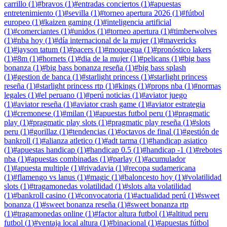
carrillo
(
1
)
#
bravos
(
1
)
#
entradas conciertos
(
1
)
#
apuestas
entretenimiento
(
1
)
#
sevilla
(
1
)
#
torneo apertura 2026
(
1
)
#
fútbol
europeo
(
1
)
#
kaizen gaming
(
1
)
#
inteligencia artificial
(
1
)
#
comerciantes
(
1
)
#
unidos
(
1
)
#
torneo apertura
(
1
)
#
timberwolves
(
1
)
#
nba hoy
(
1
)
#
día internacional de la mujer
(
1
)
#
mavericks
(
1
)
#
jayson tatum
(
1
)
#
pacers
(
1
)
#
moquegua
(
1
)
#
pronóstico lakers
(
1
)
#
8m
(
1
)
#
hornets
(
1
)
#
dia de la mujer
(
1
)
#
pelicans
(
1
)
#
big bass
bonanza
(
1
)
#
big bass bonanza reseña
(
1
)
#
big bass splash
(
1
)
#
gestion de banca
(
1
)
#
starlight princess
(
1
)
#
starlight princess
reseña
(
1
)
#
starlight princess rtp
(
1
)
#
kings
(
1
)
#
props nba
(
1
)
#
normas
legales
(
1
)
#
el peruano
(
1
)
#
perú noticias
(
1
)
#
aviator juego
(
1
)
#
aviator reseña
(
1
)
#
aviator crash game
(
1
)
#
aviator estrategia
(
1
)
#
cremonese
(
1
)
#
milan
(
1
)
#
apuestas futbol peru
(
1
)
#
pragmatic
play
(
1
)
#
pragmatic play slots
(
1
)
#
pragmatic play reseña
(
1
)
#
slots
peru
(
1
)
#
gorillaz
(
1
)
#
tendencias
(
1
)
#
octavos de final
(
1
)
#
gestión de
bankroll
(
1
)
#
alianza atletico
(
1
)
#
adt tarma
(
1
)
#
handicap asiatico
(
1
)
#
apuestas handicap
(
1
)
#
handicap 0.5
(
1
)
#
handicap -1
(
1
)
#
rebotes
nba
(
1
)
#
apuestas combinadas
(
1
)
#
parlay
(
1
)
#
acumulador
(
1
)
#
apuesta multiple
(
1
)
#
rivadavia
(
1
)
#
recopa sudamericana
(
1
)
#
flamengo vs lanus
(
1
)
#
magic
(
1
)
#
baloncesto hoy
(
1
)
#
volatilidad
slots
(
1
)
#
tragamonedas volatilidad
(
1
)
#
slots alta volatilidad
(
1
)
#
bankroll casino
(
1
)
#
convocatoria
(
1
)
#
actualidad perú
(
1
)
#
sweet
bonanza
(
1
)
#
sweet bonanza reseña
(
1
)
#
sweet bonanza rtp
(
1
)
#
tragamonedas online
(
1
)
#
factor altura futbol
(
1
)
#
altitud peru
futbol
(
1
)
#
ventaja local altura
(
1
)
#
binacional
(
1
)
#
apuestas fútbol