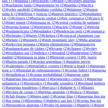
liga 1
(
3
)
#
alianza
(
3
)
#
luckslots
(
3
)
#
valor
(
2
)
#
corners apuestas
(
2
)
#
sarmiento junin
(
2
)
#
argentinos jrs
(
2
)
#
puebla
(
2
)
#
tactica
(
2
)
#
velez sarsfield
(
2
)
#
instituto cordoba
(
2
)
#
platense
(
2
)
#
union
santa fe
(
2
)
#
defensa y justicia
(
2
)
#
patron historico
(
2
)
#
estudiantes
l.p.
(
2
)
#
córners
(
2
)
#
barracas central
(
2
)
#
utc cajamarca
(
2
)
#
cusco fc
(
2
)
#
inter miami
(
2
)
#
gimnasia m.
(
2
)
#
central cordoba de santiago
(
2
)
#
europa league
(
2
)
#
petroperu
(
2
)
#
racing
(
2
)
#
onpe
(
2
)
#
girona
(
2
)
#
sudamericana
(
2
)
#
resultados
(
2
)
#
tendencias perú
(
2
)
#
cajamarca
(
2
)
#
belgrano
(
2
)
#
tigres
(
2
)
#
chelsea
(
2
)
#
concacaf champions cup
(
2
)
#
betano
(
2
)
#
nuggets
(
2
)
#
slots pragmatic play
(
2
)
#
nba apuestas
(
2
)
#
seleccion peruana
(
2
)
#
peru eliminatorias
(
2
)
#
blanquirroja
(
2
)
#
sudamericano de clubes
(
2
)
#
levante
(
2
)
#
clippers
(
2
)
#
voley
(
2
)
#
resultados uni
(
2
)
#
atletico
(
2
)
#
madrid
(
2
)
#
bodø/glimt
(
2
)
#
real
madrid
(
2
)
#
gimnasia la plata
(
1
)
#
historial corners
(
1
)
#
fc juarez
(
1
)
#
balon-parado
(
1
)
#
cuotas argentinas
(
1
)
#
analisis previo
(
1
)
#
calendario
(
1
)
#
pronóstico corners
(
1
)
#
serie a brasil
(
1
)
#
apuestas
serie a
(
1
)
#
historial de enfrentamientos
(
1
)
#
cuotas futbol
(
1
)
#
apuesta
(
1
)
#
estadisticas
(
1
)
#
cuotas probabilidad
(
1
)
#
apuesta valor
(
1
)
#
apuestas liga profesional
(
1
)
#
prognostico corners
(
1
)
#
apuestas
sudamerica
(
1
)
#
pronostico
(
1
)
#
seattle sounders
(
1
)
#
portland timbers
(
1
)
#
apuestas brasileirao
(
1
)
#
necaxa
(
1
)
#
atlante fc
(
1
)
#
ligamx
(
1
)
#
lectura de cuotas
(
1
)
#
tarjetas apuestas
(
1
)
#
toluca
(
1
)
#
pumas
(
1
)
#
club tijuana
(
1
)
#
tigres uanl
(
1
)
#
cuotas frías
(
1
)
#
apuestas liga mx
(
1
)
#
as roma
(
1
)
#
fiorentina
(
1
)
#
atletico san luis
(
1
)
#
cuotas liga mx
(
1
)
#
pronosticos apuestas
(
1
)
#
valor en apuestas
(
1
)
#
patrón
(
1
)
#
sport