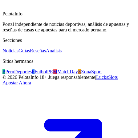
PelotaInfo
Portal independiente de noticias deportivas, análisis de apuestas y
reseñas de casas de apuestas para el mercado peruano.
Secciones
Noticias
Guías
Reseñas
Análisis
Sitios hermanos
P
PeruDeportes
F
FutbolPE
M
MatchDay
Z
ZonaSport
©
2026
PelotaInfo
|
18+ Juega responsablemente
|
LucksSlots
Apostar Ahora