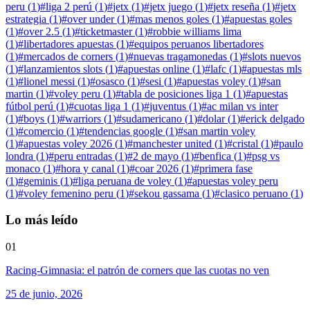
peru
(
1
)
#
liga 2 perú
(
1
)
#
jetx
(
1
)
#
jetx juego
(
1
)
#
jetx reseña
(
1
)
#
jetx
estrategia
(
1
)
#
over under
(
1
)
#
mas menos goles
(
1
)
#
apuestas goles
(
1
)
#
over 2.5
(
1
)
#
ticketmaster
(
1
)
#
robbie williams lima
(
1
)
#
libertadores apuestas
(
1
)
#
equipos peruanos libertadores
(
1
)
#
mercados de corners
(
1
)
#
nuevas tragamonedas
(
1
)
#
slots nuevos
(
1
)
#
lanzamientos slots
(
1
)
#
apuestas online
(
1
)
#
lafc
(
1
)
#
apuestas mls
(
1
)
#
lionel messi
(
1
)
#
osasco
(
1
)
#
sesi
(
1
)
#
apuestas voley
(
1
)
#
san
martin
(
1
)
#
voley peru
(
1
)
#
tabla de posiciones liga 1
(
1
)
#
apuestas
fútbol perú
(
1
)
#
cuotas liga 1
(
1
)
#
juventus
(
1
)
#
ac milan vs inter
(
1
)
#
boys
(
1
)
#
warriors
(
1
)
#
sudamericano
(
1
)
#
dolar
(
1
)
#
erick delgado
(
1
)
#
comercio
(
1
)
#
tendencias google
(
1
)
#
san martin voley
(
1
)
#
apuestas voley 2026
(
1
)
#
manchester united
(
1
)
#
cristal
(
1
)
#
paulo
londra
(
1
)
#
peru entradas
(
1
)
#
2 de mayo
(
1
)
#
benfica
(
1
)
#
psg vs
monaco
(
1
)
#
hora y canal
(
1
)
#
coar 2026
(
1
)
#
primera fase
(
1
)
#
geminis
(
1
)
#
liga peruana de voley
(
1
)
#
apuestas voley peru
(
1
)
#
voley femenino peru
(
1
)
#
sekou gassama
(
1
)
#
clasico peruano
(
1
)
Lo más leído
01
Racing-Gimnasia: el patrón de corners que las cuotas no ven
25 de junio, 2026