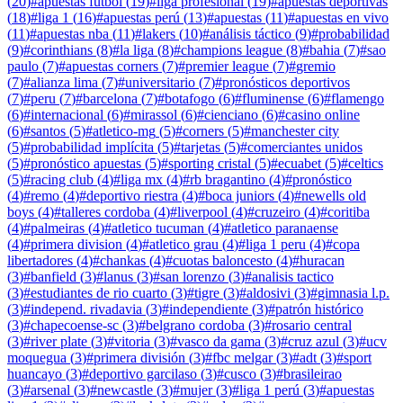
(
20
)
#
apuestas futbol
(
19
)
#
liga profesional
(
19
)
#
apuestas deportivas
(
18
)
#
liga 1
(
16
)
#
apuestas perú
(
13
)
#
apuestas
(
11
)
#
apuestas en vivo
(
11
)
#
apuestas nba
(
11
)
#
lakers
(
10
)
#
análisis táctico
(
9
)
#
probabilidad
(
9
)
#
corinthians
(
8
)
#
la liga
(
8
)
#
champions league
(
8
)
#
bahia
(
7
)
#
sao
paulo
(
7
)
#
apuestas corners
(
7
)
#
premier league
(
7
)
#
gremio
(
7
)
#
alianza lima
(
7
)
#
universitario
(
7
)
#
pronósticos deportivos
(
7
)
#
peru
(
7
)
#
barcelona
(
7
)
#
botafogo
(
6
)
#
fluminense
(
6
)
#
flamengo
(
6
)
#
internacional
(
6
)
#
mirassol
(
6
)
#
cienciano
(
6
)
#
casino online
(
6
)
#
santos
(
5
)
#
atletico-mg
(
5
)
#
corners
(
5
)
#
manchester city
(
5
)
#
probabilidad implícita
(
5
)
#
tarjetas
(
5
)
#
comerciantes unidos
(
5
)
#
pronóstico apuestas
(
5
)
#
sporting cristal
(
5
)
#
ecuabet
(
5
)
#
celtics
(
5
)
#
racing club
(
4
)
#
liga mx
(
4
)
#
rb bragantino
(
4
)
#
pronóstico
(
4
)
#
remo
(
4
)
#
deportivo riestra
(
4
)
#
boca juniors
(
4
)
#
newells old
boys
(
4
)
#
talleres cordoba
(
4
)
#
liverpool
(
4
)
#
cruzeiro
(
4
)
#
coritiba
(
4
)
#
palmeiras
(
4
)
#
atletico tucuman
(
4
)
#
atletico paranaense
(
4
)
#
primera division
(
4
)
#
atletico grau
(
4
)
#
liga 1 peru
(
4
)
#
copa
libertadores
(
4
)
#
chankas
(
4
)
#
cuotas baloncesto
(
4
)
#
huracan
(
3
)
#
banfield
(
3
)
#
lanus
(
3
)
#
san lorenzo
(
3
)
#
analisis tactico
(
3
)
#
estudiantes de rio cuarto
(
3
)
#
tigre
(
3
)
#
aldosivi
(
3
)
#
gimnasia l.p.
(
3
)
#
independ. rivadavia
(
3
)
#
independiente
(
3
)
#
patrón histórico
(
3
)
#
chapecoense-sc
(
3
)
#
belgrano cordoba
(
3
)
#
rosario central
(
3
)
#
river plate
(
3
)
#
vitoria
(
3
)
#
vasco da gama
(
3
)
#
cruz azul
(
3
)
#
ucv
moquegua
(
3
)
#
primera división
(
3
)
#
fbc melgar
(
3
)
#
adt
(
3
)
#
sport
huancayo
(
3
)
#
deportivo garcilaso
(
3
)
#
cusco
(
3
)
#
brasileirao
(
3
)
#
arsenal
(
3
)
#
newcastle
(
3
)
#
mujer
(
3
)
#
liga 1 perú
(
3
)
#
apuestas