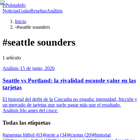
P
PelotaInfo
Noticias
Guías
Reseñas
Análisis
Inicio
›
#seattle sounders
#
seattle sounders
1
artículo
Análisis
·
15 de junio, 2026
Seattle vs Portland: la rivalidad esconde valor en las
tarjetas
El historial del derbi de la Cascadia no engaña: intensidad, fricción y
un mercado de tarjetas que suele pagar más que el resultado.
Análisis frío antes del cruce.
Todas las etiquetas
#
apuestas fútbol
(
63
)
#
serie a
(
34
)
#
cuotas
(
20
)
#
historial