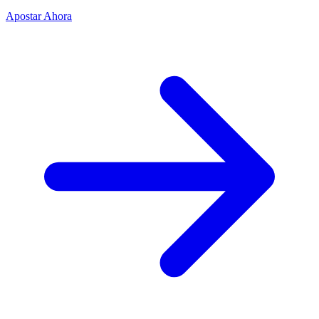
Apostar Ahora