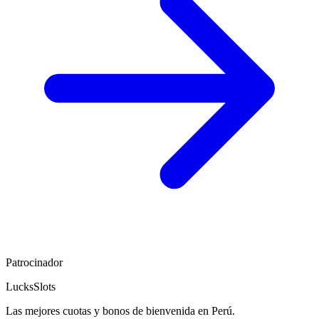
Patrocinador
LucksSlots
Las mejores cuotas y bonos de bienvenida en Perú.