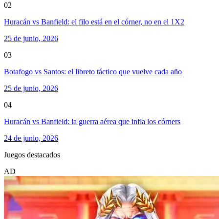
02
Huracán vs Banfield: el filo está en el córner, no en el 1X2
25 de junio, 2026
03
Botafogo vs Santos: el libreto táctico que vuelve cada año
25 de junio, 2026
04
Huracán vs Banfield: la guerra aérea que infla los córners
24 de junio, 2026
Juegos destacados
AD