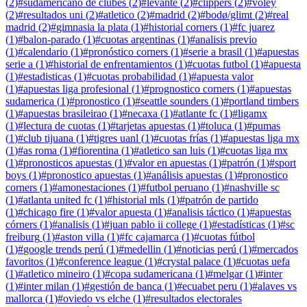
(
2
)
#
sudamericano de clubes
(
2
)
#
levante
(
2
)
#
clippers
(
2
)
#
voley
(
2
)
#
resultados uni
(
2
)
#
atletico
(
2
)
#
madrid
(
2
)
#
bodø/glimt
(
2
)
#
real
madrid
(
2
)
#
gimnasia la plata
(
1
)
#
historial corners
(
1
)
#
fc juarez
(
1
)
#
balon-parado
(
1
)
#
cuotas argentinas
(
1
)
#
analisis previo
(
1
)
#
calendario
(
1
)
#
pronóstico corners
(
1
)
#
serie a brasil
(
1
)
#
apuestas
serie a
(
1
)
#
historial de enfrentamientos
(
1
)
#
cuotas futbol
(
1
)
#
apuesta
(
1
)
#
estadisticas
(
1
)
#
cuotas probabilidad
(
1
)
#
apuesta valor
(
1
)
#
apuestas liga profesional
(
1
)
#
prognostico corners
(
1
)
#
apuestas
sudamerica
(
1
)
#
pronostico
(
1
)
#
seattle sounders
(
1
)
#
portland timbers
(
1
)
#
apuestas brasileirao
(
1
)
#
necaxa
(
1
)
#
atlante fc
(
1
)
#
ligamx
(
1
)
#
lectura de cuotas
(
1
)
#
tarjetas apuestas
(
1
)
#
toluca
(
1
)
#
pumas
(
1
)
#
club tijuana
(
1
)
#
tigres uanl
(
1
)
#
cuotas frías
(
1
)
#
apuestas liga mx
(
1
)
#
as roma
(
1
)
#
fiorentina
(
1
)
#
atletico san luis
(
1
)
#
cuotas liga mx
(
1
)
#
pronosticos apuestas
(
1
)
#
valor en apuestas
(
1
)
#
patrón
(
1
)
#
sport
boys
(
1
)
#
pronostico apuestas
(
1
)
#
análisis apuestas
(
1
)
#
pronostico
corners
(
1
)
#
amonestaciones
(
1
)
#
futbol peruano
(
1
)
#
nashville sc
(
1
)
#
atlanta united fc
(
1
)
#
historial mls
(
1
)
#
patrón de partido
(
1
)
#
chicago fire
(
1
)
#
valor apuesta
(
1
)
#
analisis táctico
(
1
)
#
apuestas
córners
(
1
)
#
analisis
(
1
)
#
juan pablo ii college
(
1
)
#
estadísticas
(
1
)
#
sc
freiburg
(
1
)
#
aston villa
(
1
)
#
fc cajamarca
(
1
)
#
cuotas fútbol
(
1
)
#
google trends perú
(
1
)
#
medellin
(
1
)
#
noticias perú
(
1
)
#
mercados
favoritos
(
1
)
#
conference league
(
1
)
#
crystal palace
(
1
)
#
cuotas uefa
(
1
)
#
atletico mineiro
(
1
)
#
copa sudamericana
(
1
)
#
melgar
(
1
)
#
inter
(
1
)
#
inter milan
(
1
)
#
gestión de banca
(
1
)
#
ecuabet peru
(
1
)
#
alaves vs
mallorca
(
1
)
#
oviedo vs elche
(
1
)
#
resultados electorales