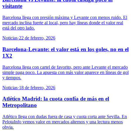
visitante
Barcelona llega con presión máxima y Levante con menos ruido. El
mercado inclina fuerte al local, pero hay líneas donde el valor real
está del otro lado.
Noticias
·
22 de febrero, 2026
Barcelona-Levante: el valor está en los goles, no en el
1X2
Barcelona llega con cartel de favorito, pero ante Levante el mercado
simple paga poco. La apuesta con más valor aparece en líneas de gol
y tiempos.
Noticias
·
18 de febrero, 2026
Atlético Madrid: la cuota confía de más en el
Metropolitano
Atlético llega con dudas fuera de casa y cuota corta ante Sevilla. En
PelotaInfo vemos valor en mercados alternos y una lectura menos
obvia.