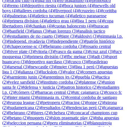
(
5
)
#
racing club
(
4
)
#
liga mx
(
4
)
#
rb bragantino
(
4
)
#
pronóstico
(
4
)
#
remo
(
4
)
#
deportivo riestra
(
4
)
#
boca juniors
(
4
)
#
newells old
boys
(
4
)
#
talleres cordoba
(
4
)
#
liverpool
(
4
)
#
cruzeiro
(
4
)
#
coritiba
(
4
)
#
palmeiras
(
4
)
#
atletico tucuman
(
4
)
#
atletico paranaense
(
4
)
#
primera division
(
4
)
#
atletico grau
(
4
)
#
liga 1 peru
(
4
)
#
copa
libertadores
(
4
)
#
chankas
(
4
)
#
cuotas baloncesto
(
4
)
#
huracan
(
3
)
#
banfield
(
3
)
#
lanus
(
3
)
#
san lorenzo
(
3
)
#
analisis tactico
(
3
)
#
estudiantes de rio cuarto
(
3
)
#
tigre
(
3
)
#
aldosivi
(
3
)
#
gimnasia l.p.
(
3
)
#
independ. rivadavia
(
3
)
#
independiente
(
3
)
#
patrón histórico
(
3
)
#
chapecoense-sc
(
3
)
#
belgrano cordoba
(
3
)
#
rosario central
(
3
)
#
river plate
(
3
)
#
vitoria
(
3
)
#
vasco da gama
(
3
)
#
cruz azul
(
3
)
#
ucv
moquegua
(
3
)
#
primera división
(
3
)
#
fbc melgar
(
3
)
#
adt
(
3
)
#
sport
huancayo
(
3
)
#
deportivo garcilaso
(
3
)
#
cusco
(
3
)
#
brasileirao
(
3
)
#
arsenal
(
3
)
#
newcastle
(
3
)
#
mujer
(
3
)
#
liga 1 perú
(
3
)
#
apuestas
liga 1
(
3
)
#
alianza
(
3
)
#
luckslots
(
3
)
#
valor
(
2
)
#
corners apuestas
(
2
)
#
sarmiento junin
(
2
)
#
argentinos jrs
(
2
)
#
puebla
(
2
)
#
tactica
(
2
)
#
velez sarsfield
(
2
)
#
instituto cordoba
(
2
)
#
platense
(
2
)
#
union
santa fe
(
2
)
#
defensa y justicia
(
2
)
#
patron historico
(
2
)
#
estudiantes
l.p.
(
2
)
#
córners
(
2
)
#
barracas central
(
2
)
#
utc cajamarca
(
2
)
#
cusco fc
(
2
)
#
inter miami
(
2
)
#
gimnasia m.
(
2
)
#
central cordoba de santiago
(
2
)
#
europa league
(
2
)
#
petroperu
(
2
)
#
racing
(
2
)
#
onpe
(
2
)
#
girona
(
2
)
#
sudamericana
(
2
)
#
resultados
(
2
)
#
tendencias perú
(
2
)
#
cajamarca
(
2
)
#
belgrano
(
2
)
#
tigres
(
2
)
#
chelsea
(
2
)
#
concacaf champions cup
(
2
)
#
betano
(
2
)
#
nuggets
(
2
)
#
slots pragmatic play
(
2
)
#
nba apuestas
(
2
)
#
seleccion peruana
(
2
)
#
peru eliminatorias
(
2
)
#
blanquirroja