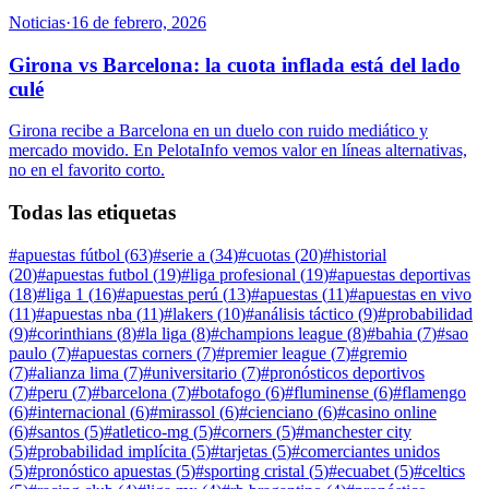
Noticias
·
16 de febrero, 2026
Girona vs Barcelona: la cuota inflada está del lado
culé
Girona recibe a Barcelona en un duelo con ruido mediático y
mercado movido. En PelotaInfo vemos valor en líneas alternativas,
no en el favorito corto.
Todas las etiquetas
#
apuestas fútbol
(
63
)
#
serie a
(
34
)
#
cuotas
(
20
)
#
historial
(
20
)
#
apuestas futbol
(
19
)
#
liga profesional
(
19
)
#
apuestas deportivas
(
18
)
#
liga 1
(
16
)
#
apuestas perú
(
13
)
#
apuestas
(
11
)
#
apuestas en vivo
(
11
)
#
apuestas nba
(
11
)
#
lakers
(
10
)
#
análisis táctico
(
9
)
#
probabilidad
(
9
)
#
corinthians
(
8
)
#
la liga
(
8
)
#
champions league
(
8
)
#
bahia
(
7
)
#
sao
paulo
(
7
)
#
apuestas corners
(
7
)
#
premier league
(
7
)
#
gremio
(
7
)
#
alianza lima
(
7
)
#
universitario
(
7
)
#
pronósticos deportivos
(
7
)
#
peru
(
7
)
#
barcelona
(
7
)
#
botafogo
(
6
)
#
fluminense
(
6
)
#
flamengo
(
6
)
#
internacional
(
6
)
#
mirassol
(
6
)
#
cienciano
(
6
)
#
casino online
(
6
)
#
santos
(
5
)
#
atletico-mg
(
5
)
#
corners
(
5
)
#
manchester city
(
5
)
#
probabilidad implícita
(
5
)
#
tarjetas
(
5
)
#
comerciantes unidos
(
5
)
#
pronóstico apuestas
(
5
)
#
sporting cristal
(
5
)
#
ecuabet
(
5
)
#
celtics