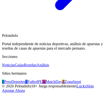
PelotaInfo
Portal independiente de noticias deportivas, análisis de apuestas y
reseñas de casas de apuestas para el mercado peruano.
Secciones
Noticias
Guías
Reseñas
Análisis
Sitios hermanos
P
PeruDeportes
F
FutbolPE
M
MatchDay
Z
ZonaSport
©
2026
PelotaInfo
|
18+ Juega responsablemente
|
LucksSlots
Apostar Ahora