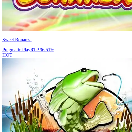
Sweet Bonanza
Pragmatic Play
RTP
96.51
%
HOT