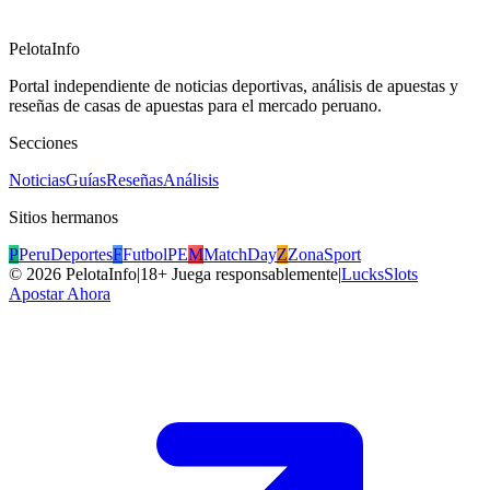
PelotaInfo
Portal independiente de noticias deportivas, análisis de apuestas y
reseñas de casas de apuestas para el mercado peruano.
Secciones
Noticias
Guías
Reseñas
Análisis
Sitios hermanos
P
PeruDeportes
F
FutbolPE
M
MatchDay
Z
ZonaSport
©
2026
PelotaInfo
|
18+ Juega responsablemente
|
LucksSlots
Apostar Ahora