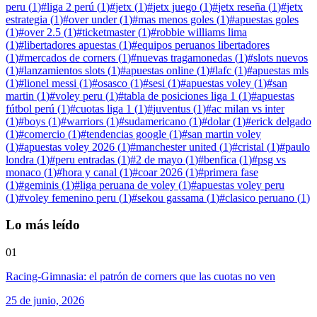
peru
(
1
)
#
liga 2 perú
(
1
)
#
jetx
(
1
)
#
jetx juego
(
1
)
#
jetx reseña
(
1
)
#
jetx
estrategia
(
1
)
#
over under
(
1
)
#
mas menos goles
(
1
)
#
apuestas goles
(
1
)
#
over 2.5
(
1
)
#
ticketmaster
(
1
)
#
robbie williams lima
(
1
)
#
libertadores apuestas
(
1
)
#
equipos peruanos libertadores
(
1
)
#
mercados de corners
(
1
)
#
nuevas tragamonedas
(
1
)
#
slots nuevos
(
1
)
#
lanzamientos slots
(
1
)
#
apuestas online
(
1
)
#
lafc
(
1
)
#
apuestas mls
(
1
)
#
lionel messi
(
1
)
#
osasco
(
1
)
#
sesi
(
1
)
#
apuestas voley
(
1
)
#
san
martin
(
1
)
#
voley peru
(
1
)
#
tabla de posiciones liga 1
(
1
)
#
apuestas
fútbol perú
(
1
)
#
cuotas liga 1
(
1
)
#
juventus
(
1
)
#
ac milan vs inter
(
1
)
#
boys
(
1
)
#
warriors
(
1
)
#
sudamericano
(
1
)
#
dolar
(
1
)
#
erick delgado
(
1
)
#
comercio
(
1
)
#
tendencias google
(
1
)
#
san martin voley
(
1
)
#
apuestas voley 2026
(
1
)
#
manchester united
(
1
)
#
cristal
(
1
)
#
paulo
londra
(
1
)
#
peru entradas
(
1
)
#
2 de mayo
(
1
)
#
benfica
(
1
)
#
psg vs
monaco
(
1
)
#
hora y canal
(
1
)
#
coar 2026
(
1
)
#
primera fase
(
1
)
#
geminis
(
1
)
#
liga peruana de voley
(
1
)
#
apuestas voley peru
(
1
)
#
voley femenino peru
(
1
)
#
sekou gassama
(
1
)
#
clasico peruano
(
1
)
Lo más leído
01
Racing-Gimnasia: el patrón de corners que las cuotas no ven
25 de junio, 2026