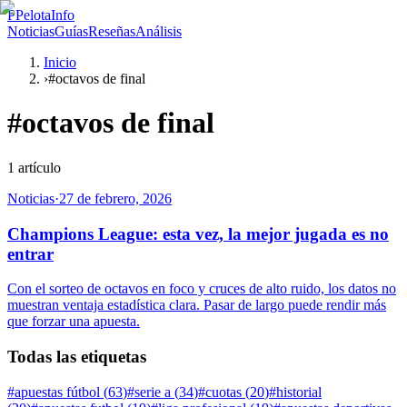
P
PelotaInfo
Noticias
Guías
Reseñas
Análisis
Inicio
›
#octavos de final
#
octavos de final
1
artículo
Noticias
·
27 de febrero, 2026
Champions League: esta vez, la mejor jugada es no
entrar
Con el sorteo de octavos en foco y cruces de alto ruido, los datos no
muestran ventaja estadística clara. Pasar de largo puede rendir más
que forzar una apuesta.
Todas las etiquetas
#
apuestas fútbol
(
63
)
#
serie a
(
34
)
#
cuotas
(
20
)
#
historial