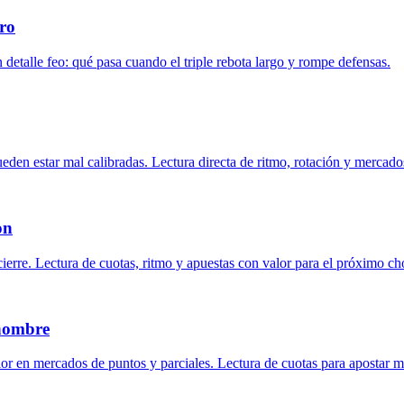
iro
n detalle feo: qué pasa cuando el triple rebota largo y rompe defensas.
den estar mal calibradas. Lectura directa de ritmo, rotación y mercado
on
ierre. Lectura de cuotas, ritmo y apuestas con valor para el próximo c
 nombre
or en mercados de puntos y parciales. Lectura de cuotas para apostar m