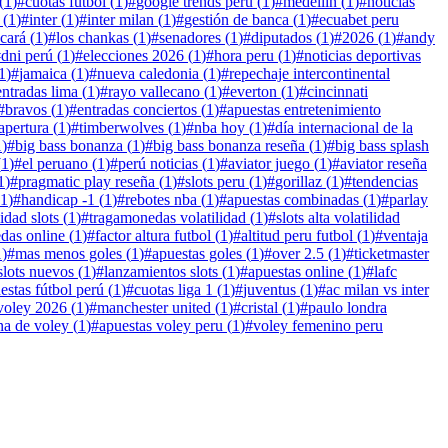
(
1
)
#
cuotas fútbol
(
1
)
#
google trends perú
(
1
)
#
medellin
(
1
)
#
noticias
(
1
)
#
inter
(
1
)
#
inter milan
(
1
)
#
gestión de banca
(
1
)
#
ecuabet peru
cará
(
1
)
#
los chankas
(
1
)
#
senadores
(
1
)
#
diputados
(
1
)
#
2026
(
1
)
#
andy
#
dni perú
(
1
)
#
elecciones 2026
(
1
)
#
hora peru
(
1
)
#
noticias deportivas
1
)
#
jamaica
(
1
)
#
nueva caledonia
(
1
)
#
repechaje intercontinental
entradas lima
(
1
)
#
rayo vallecano
(
1
)
#
everton
(
1
)
#
cincinnati
#
bravos
(
1
)
#
entradas conciertos
(
1
)
#
apuestas entretenimiento
apertura
(
1
)
#
timberwolves
(
1
)
#
nba hoy
(
1
)
#
día internacional de la
1
)
#
big bass bonanza
(
1
)
#
big bass bonanza reseña
(
1
)
#
big bass splash
(
1
)
#
el peruano
(
1
)
#
perú noticias
(
1
)
#
aviator juego
(
1
)
#
aviator reseña
1
)
#
pragmatic play reseña
(
1
)
#
slots peru
(
1
)
#
gorillaz
(
1
)
#
tendencias
1
)
#
handicap -1
(
1
)
#
rebotes nba
(
1
)
#
apuestas combinadas
(
1
)
#
parlay
lidad slots
(
1
)
#
tragamonedas volatilidad
(
1
)
#
slots alta volatilidad
das online
(
1
)
#
factor altura futbol
(
1
)
#
altitud peru futbol
(
1
)
#
ventaja
1
)
#
mas menos goles
(
1
)
#
apuestas goles
(
1
)
#
over 2.5
(
1
)
#
ticketmaster
slots nuevos
(
1
)
#
lanzamientos slots
(
1
)
#
apuestas online
(
1
)
#
lafc
estas fútbol perú
(
1
)
#
cuotas liga 1
(
1
)
#
juventus
(
1
)
#
ac milan vs inter
voley 2026
(
1
)
#
manchester united
(
1
)
#
cristal
(
1
)
#
paulo londra
na de voley
(
1
)
#
apuestas voley peru
(
1
)
#
voley femenino peru