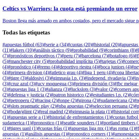
Celtics vs Warriors: la cuota está premiando un error
Boston llega más armado en ambos costados, pero el mercado sigue pag
Todas las etiquetas
#
apuestas fútbol
(
63
)
#
serie a
(
34
)
#
cuotas
(
20
)
#
historial
(
20
)
#
apuestas
(
11
)
#
lakers
(
10
)
#
análisis táctico
(
9
)
#
probabilidad
(
9
)
#
corinthians
(
8
)
#
(
7
)
#
pronósticos deportivos
(
7
)
#
peru
(
7
)
#
barcelona
(
7
)
#
botafogo
(
6
)
#
f
(
5
)
#
manchester city
(
5
)
#
probabilidad implícita
(
5
)
#
tarjetas
(
5
)
#
comerc
(
4
)
#
pronóstico
(
4
)
#
remo
(
4
)
#
deportivo riestra
(
4
)
#
boca juniors
(
4
)
#
ne
(
4
)
#
primera division
(
4
)
#
atletico grau
(
4
)
#
liga 1 peru
(
4
)
#
copa liberta
(
3
)
#
tigre
(
3
)
#
aldosivi
(
3
)
#
gimnasia l.p.
(
3
)
#
independ. rivadavia
(
3
)
#
i
(
3
)
#
cruz azul
(
3
)
#
ucv moquegua
(
3
)
#
primera división
(
3
)
#
fbc melgar
(
3
)
#
apuestas liga 1
(
3
)
#
alianza
(
3
)
#
luckslots
(
3
)
#
valor
(
2
)
#
corners apu
(
2
)
#
defensa y justicia
(
2
)
#
patron historico
(
2
)
#
estudiantes l.p.
(
2
)
#
cór
(
2
)
#
petroperu
(
2
)
#
racing
(
2
)
#
onpe
(
2
)
#
girona
(
2
)
#
sudamericana
(
2
)
#
r
(
2
)
#
slots pragmatic play
(
2
)
#
nba apuestas
(
2
)
#
seleccion peruana
(
2
)
#
p
(
2
)
#
bodø/glimt
(
2
)
#
real madrid
(
2
)
#
gimnasia la plata
(
1
)
#
historial cor
(
1
)
#
apuestas serie a
(
1
)
#
historial de enfrentamientos
(
1
)
#
cuotas futbol
sudamerica
(
1
)
#
pronostico
(
1
)
#
seattle sounders
(
1
)
#
portland timbers
(
(
1
)
#
tigres uanl
(
1
)
#
cuotas frías
(
1
)
#
apuestas liga mx
(
1
)
#
as roma
(
1
)
#
apuestas
(
1
)
#
análisis apuestas
(
1
)
#
pronostico corners
(
1
)
#
amonestacio