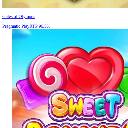
Gates of Olympus
Pragmatic Play
RTP
96.5
%