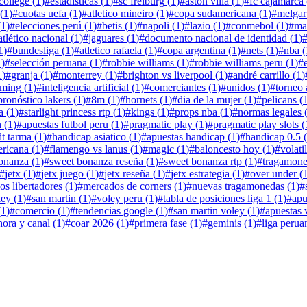
 college
(
1
)
#
estadísticas
(
1
)
#
sc freiburg
(
1
)
#
aston villa
(
1
)
#
fc cajamarca
(
1
)
#
cuotas uefa
(
1
)
#
atletico mineiro
(
1
)
#
copa sudamericana
(
1
)
#
melgar
(
1
)
#
elecciones perú
(
1
)
#
betis
(
1
)
#
napoli
(
1
)
#
lazio
(
1
)
#
conmebol
(
1
)
#
ma
atlético nacional
(
1
)
#
jaguares
(
1
)
#
documento nacional de identidad
(
1
)
1
)
#
bundesliga
(
1
)
#
atletico rafaela
(
1
)
#
copa argentina
(
1
)
#
nets
(
1
)
#
nba
(
1
)
#
selección peruana
(
1
)
#
robbie williams
(
1
)
#
robbie williams peru
(
1
)
#
1
)
#
granja
(
1
)
#
monterrey
(
1
)
#
brighton vs liverpool
(
1
)
#
andré carrillo
(
1
)
aming
(
1
)
#
inteligencia artificial
(
1
)
#
comerciantes
(
1
)
#
unidos
(
1
)
#
torneo 
pronóstico lakers
(
1
)
#
8m
(
1
)
#
hornets
(
1
)
#
dia de la mujer
(
1
)
#
pelicans
(
a
(
1
)
#
starlight princess rtp
(
1
)
#
kings
(
1
)
#
props nba
(
1
)
#
normas legales
n
(
1
)
#
apuestas futbol peru
(
1
)
#
pragmatic play
(
1
)
#
pragmatic play slots
(
dt tarma
(
1
)
#
handicap asiatico
(
1
)
#
apuestas handicap
(
1
)
#
handicap 0.5
(
ericana
(
1
)
#
flamengo vs lanus
(
1
)
#
magic
(
1
)
#
baloncesto hoy
(
1
)
#
volati
onanza
(
1
)
#
sweet bonanza reseña
(
1
)
#
sweet bonanza rtp
(
1
)
#
tragamone
#
jetx
(
1
)
#
jetx juego
(
1
)
#
jetx reseña
(
1
)
#
jetx estrategia
(
1
)
#
over under
(
os libertadores
(
1
)
#
mercados de corners
(
1
)
#
nuevas tragamonedas
(
1
)
#
ley
(
1
)
#
san martin
(
1
)
#
voley peru
(
1
)
#
tabla de posiciones liga 1
(
1
)
#
apu
(
1
)
#
comercio
(
1
)
#
tendencias google
(
1
)
#
san martin voley
(
1
)
#
apuestas 
hora y canal
(
1
)
#
coar 2026
(
1
)
#
primera fase
(
1
)
#
geminis
(
1
)
#
liga perua