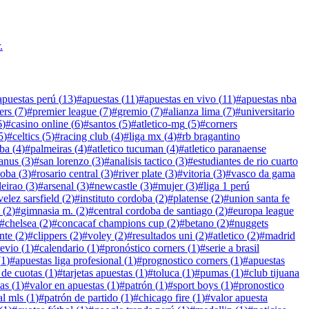
.
apuestas perú
(
13
)
#
apuestas
(
11
)
#
apuestas en vivo
(
11
)
#
apuestas nba
ers
(
7
)
#
premier league
(
7
)
#
gremio
(
7
)
#
alianza lima
(
7
)
#
universitario
6
)
#
casino online
(
6
)
#
santos
(
5
)
#
atletico-mg
(
5
)
#
corners
5
)
#
celtics
(
5
)
#
racing club
(
4
)
#
liga mx
(
4
)
#
rb bragantino
iba
(
4
)
#
palmeiras
(
4
)
#
atletico tucuman
(
4
)
#
atletico paranaense
lanus
(
3
)
#
san lorenzo
(
3
)
#
analisis tactico
(
3
)
#
estudiantes de rio cuarto
doba
(
3
)
#
rosario central
(
3
)
#
river plate
(
3
)
#
vitoria
(
3
)
#
vasco da gama
leirao
(
3
)
#
arsenal
(
3
)
#
newcastle
(
3
)
#
mujer
(
3
)
#
liga 1 perú
velez sarsfield
(
2
)
#
instituto cordoba
(
2
)
#
platense
(
2
)
#
union santa fe
(
2
)
#
gimnasia m.
(
2
)
#
central cordoba de santiago
(
2
)
#
europa league
#
chelsea
(
2
)
#
concacaf champions cup
(
2
)
#
betano
(
2
)
#
nuggets
nte
(
2
)
#
clippers
(
2
)
#
voley
(
2
)
#
resultados uni
(
2
)
#
atletico
(
2
)
#
madrid
revio
(
1
)
#
calendario
(
1
)
#
pronóstico corners
(
1
)
#
serie a brasil
(
1
)
#
apuestas liga profesional
(
1
)
#
prognostico corners
(
1
)
#
apuestas
 de cuotas
(
1
)
#
tarjetas apuestas
(
1
)
#
toluca
(
1
)
#
pumas
(
1
)
#
club tijuana
tas
(
1
)
#
valor en apuestas
(
1
)
#
patrón
(
1
)
#
sport boys
(
1
)
#
pronostico
al mls
(
1
)
#
patrón de partido
(
1
)
#
chicago fire
(
1
)
#
valor apuesta