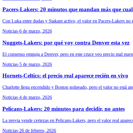
Pacers-Lakers: 20 minutos que mandan más que cual
Con Luka entre dudas y Siakam activo, el valor en Pacers-Lakers no está 
Noticias
·
6 de marzo, 2026
Nuggets-Lakers: por qué voy contra Denver esta vez
El consenso empuja a Denver, pero en este cruce veo precio mal puest
Noticias
·
5 de marzo, 2026
Hornets-Celtics: el precio real aparece recién en vivo
Charlotte llega encendido y Boston golpeado, pero el valor no está ant
Noticias
·
4 de marzo, 2026
Pelicans-Lakers: 20 minutos para decidir, no antes
La previa vende certezas en Pelicans-Lakers, pero el valor real aparec
Noticias
·
26 de febrero, 2026