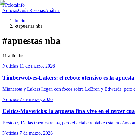
P
PelotaInfo
Noticias
Guías
Reseñas
Análisis
Inicio
›
#apuestas nba
#
apuestas nba
11
artículos
Noticias
·
11 de marzo, 2026
Timberwolves-Lakers: el rebote ofensivo es la apuesta
Minnesota y Lakers llegan con focos sobre LeBron y Edwards, pero el
Noticias
·
7 de marzo, 2026
Celtics-Mavericks: la apuesta fina vive en el tercer cu
Boston y Dallas traen estrellas, pero el detalle rentable está en cómo 
Noticias
·
7 de marzo, 2026