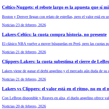
Celtics-Nuggets: el rebote largo es la apuesta que sí m
Boston y Denver llegan con relato de estrellas, pero el valor está en u
Noticias
·
23 de febrero, 2026
Lakers-Celtics: la cuota compra historia, no presente
El clásico NBA vuelve a mover búsquedas en Perú, pero las cuotas pue
Noticias
·
21 de febrero, 2026
Clippers-Lakers: la cuota subestima el cierre de LeBr
Lakers viene de ganar el derbi angelino y el mercado aún duda de su c
Noticias
·
21 de febrero, 2026
Lakers vs Clippers: el valor está en el ritmo, no en el
Con LeBron disponible y Reaves en alza, el duelo angelino ofrece val
Noticias
·
20 de febrero, 2026