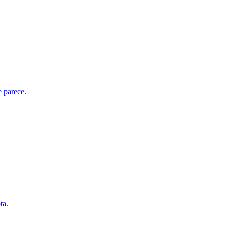
e parece.
ta.