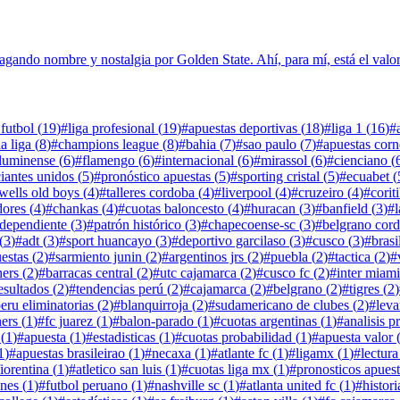
ando nombre y nostalgia por Golden State. Ahí, para mí, está el valor
 futbol
(
19
)
#
liga profesional
(
19
)
#
apuestas deportivas
(
18
)
#
liga 1
(
16
)
#
la liga
(
8
)
#
champions league
(
8
)
#
bahia
(
7
)
#
sao paulo
(
7
)
#
apuestas corn
luminense
(
6
)
#
flamengo
(
6
)
#
internacional
(
6
)
#
mirassol
(
6
)
#
cienciano
(
iantes unidos
(
5
)
#
pronóstico apuestas
(
5
)
#
sporting cristal
(
5
)
#
ecuabet
(
wells old boys
(
4
)
#
talleres cordoba
(
4
)
#
liverpool
(
4
)
#
cruzeiro
(
4
)
#
corit
dores
(
4
)
#
chankas
(
4
)
#
cuotas baloncesto
(
4
)
#
huracan
(
3
)
#
banfield
(
3
)
#
ndependiente
(
3
)
#
patrón histórico
(
3
)
#
chapecoense-sc
(
3
)
#
belgrano cor
(
3
)
#
adt
(
3
)
#
sport huancayo
(
3
)
#
deportivo garcilaso
(
3
)
#
cusco
(
3
)
#
brasi
estas
(
2
)
#
sarmiento junin
(
2
)
#
argentinos jrs
(
2
)
#
puebla
(
2
)
#
tactica
(
2
)
#
ners
(
2
)
#
barracas central
(
2
)
#
utc cajamarca
(
2
)
#
cusco fc
(
2
)
#
inter miami
esultados
(
2
)
#
tendencias perú
(
2
)
#
cajamarca
(
2
)
#
belgrano
(
2
)
#
tigres
(
2
)
eru eliminatorias
(
2
)
#
blanquirroja
(
2
)
#
sudamericano de clubes
(
2
)
#
leva
ners
(
1
)
#
fc juarez
(
1
)
#
balon-parado
(
1
)
#
cuotas argentinas
(
1
)
#
analisis p
(
1
)
#
apuesta
(
1
)
#
estadisticas
(
1
)
#
cuotas probabilidad
(
1
)
#
apuesta valor
1
)
#
apuestas brasileirao
(
1
)
#
necaxa
(
1
)
#
atlante fc
(
1
)
#
ligamx
(
1
)
#
lectura
fiorentina
(
1
)
#
atletico san luis
(
1
)
#
cuotas liga mx
(
1
)
#
pronosticos apues
nes
(
1
)
#
futbol peruano
(
1
)
#
nashville sc
(
1
)
#
atlanta united fc
(
1
)
#
histori