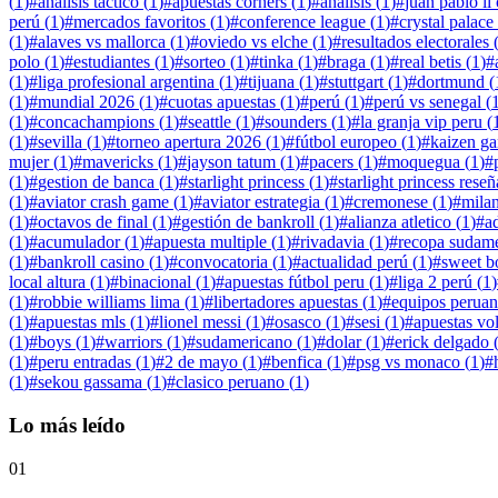
(
1
)
#
analisis táctico
(
1
)
#
apuestas córners
(
1
)
#
analisis
(
1
)
#
juan pablo ii
perú
(
1
)
#
mercados favoritos
(
1
)
#
conference league
(
1
)
#
crystal palace
(
1
)
#
alaves vs mallorca
(
1
)
#
oviedo vs elche
(
1
)
#
resultados electorales
polo
(
1
)
#
estudiantes
(
1
)
#
sorteo
(
1
)
#
tinka
(
1
)
#
braga
(
1
)
#
real betis
(
1
)
#
(
1
)
#
liga profesional argentina
(
1
)
#
tijuana
(
1
)
#
stuttgart
(
1
)
#
dortmund
(
(
1
)
#
mundial 2026
(
1
)
#
cuotas apuestas
(
1
)
#
perú
(
1
)
#
perú vs senegal
(
(
1
)
#
concachampions
(
1
)
#
seattle
(
1
)
#
sounders
(
1
)
#
la granja vip peru
(
(
1
)
#
sevilla
(
1
)
#
torneo apertura 2026
(
1
)
#
fútbol europeo
(
1
)
#
kaizen g
mujer
(
1
)
#
mavericks
(
1
)
#
jayson tatum
(
1
)
#
pacers
(
1
)
#
moquegua
(
1
)
#
(
1
)
#
gestion de banca
(
1
)
#
starlight princess
(
1
)
#
starlight princess reseñ
(
1
)
#
aviator crash game
(
1
)
#
aviator estrategia
(
1
)
#
cremonese
(
1
)
#
mila
(
1
)
#
octavos de final
(
1
)
#
gestión de bankroll
(
1
)
#
alianza atletico
(
1
)
#
a
(
1
)
#
acumulador
(
1
)
#
apuesta multiple
(
1
)
#
rivadavia
(
1
)
#
recopa sudam
(
1
)
#
bankroll casino
(
1
)
#
convocatoria
(
1
)
#
actualidad perú
(
1
)
#
sweet b
local altura
(
1
)
#
binacional
(
1
)
#
apuestas fútbol peru
(
1
)
#
liga 2 perú
(
1
)
(
1
)
#
robbie williams lima
(
1
)
#
libertadores apuestas
(
1
)
#
equipos peruan
(
1
)
#
apuestas mls
(
1
)
#
lionel messi
(
1
)
#
osasco
(
1
)
#
sesi
(
1
)
#
apuestas vo
(
1
)
#
boys
(
1
)
#
warriors
(
1
)
#
sudamericano
(
1
)
#
dolar
(
1
)
#
erick delgado
(
1
)
#
peru entradas
(
1
)
#
2 de mayo
(
1
)
#
benfica
(
1
)
#
psg vs monaco
(
1
)
#
(
1
)
#
sekou gassama
(
1
)
#
clasico peruano
(
1
)
Lo más leído
01