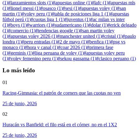
(
1
)
#
lanzamientos slots
(
1
)
#
apuestas online
(
1
)
#
lafc
(
1
)
#
apuestas mls
(
1
)
#
lionel messi
(
1
)
#
osasco
(
1
)
#
sesi
(
1
)
#
apuestas voley
(
1
)
#
san
martin
(
1
)
#
voley peru
(
1
)
#
tabla de posiciones liga 1
(
1
)
#
apuestas
fútbol perú
(
1
)
#
cuotas liga 1
(
1
)
#
juventus
(
1
)
#
ac milan vs inter
(
1
)
#
boys
(
1
)
#
warriors
(
1
)
#
sudamericano
(
1
)
#
dolar
(
1
)
#
erick delgado
(
1
)
#
comercio
(
1
)
#
tendencias google
(
1
)
#
san martin voley
(
1
)
#
apuestas voley 2026
(
1
)
#
manchester united
(
1
)
#
cristal
(
1
)
#
paulo
londra
(
1
)
#
peru entradas
(
1
)
#
2 de mayo
(
1
)
#
benfica
(
1
)
#
psg vs
monaco
(
1
)
#
hora y canal
(
1
)
#
coar 2026
(
1
)
#
primera fase
(
1
)
#
geminis
(
1
)
#
liga peruana de voley
(
1
)
#
apuestas voley peru
(
1
)
#
voley femenino peru
(
1
)
#
sekou gassama
(
1
)
#
clasico peruano
(
1
)
Lo más leído
01
Racing-Gimnasia: el patrón de corners que las cuotas no ven
25 de junio, 2026
02
Huracán vs Banfield: el filo está en el córner, no en el 1X2
25 de junio, 2026