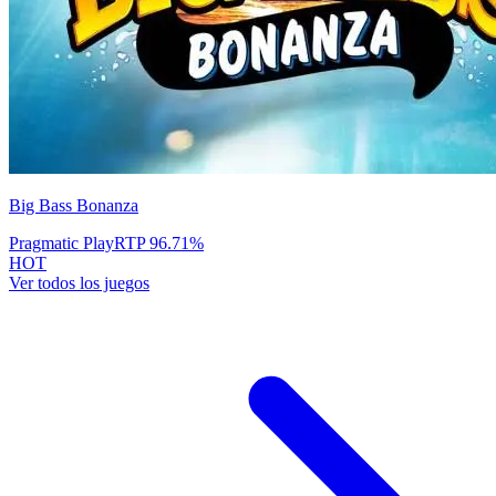
Big Bass Bonanza
Pragmatic Play
RTP
96.71
%
HOT
Ver todos los juegos