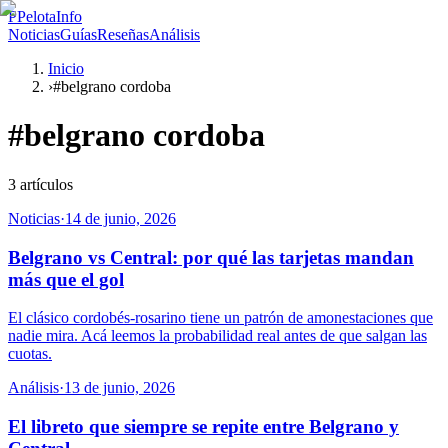
P
PelotaInfo
Noticias
Guías
Reseñas
Análisis
Inicio
›
#belgrano cordoba
#
belgrano cordoba
3
artículos
Noticias
·
14 de junio, 2026
Belgrano vs Central: por qué las tarjetas mandan
más que el gol
El clásico cordobés-rosarino tiene un patrón de amonestaciones que
nadie mira. Acá leemos la probabilidad real antes de que salgan las
cuotas.
Análisis
·
13 de junio, 2026
El libreto que siempre se repite entre Belgrano y