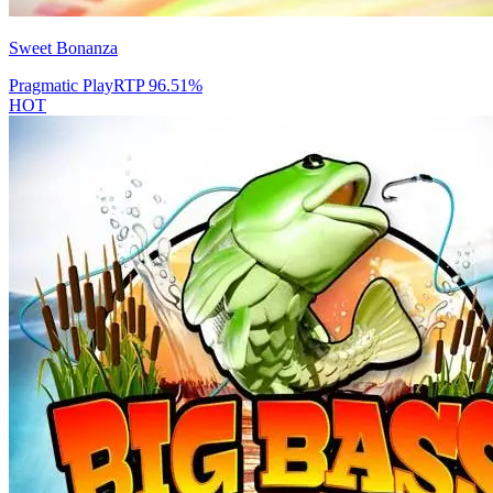
Sweet Bonanza
Pragmatic Play
RTP
96.51
%
HOT