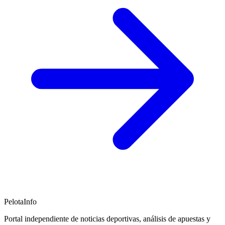
PelotaInfo
Portal independiente de noticias deportivas, análisis de apuestas y