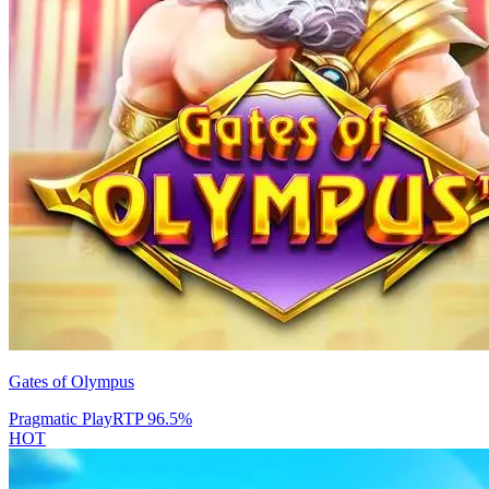
Gates of Olympus
Pragmatic Play
RTP
96.5
%
HOT