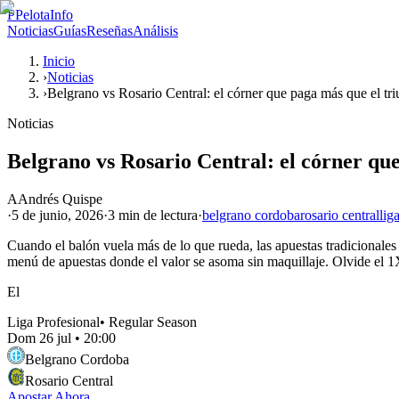
P
PelotaInfo
Noticias
Guías
Reseñas
Análisis
Inicio
›
Noticias
›
Belgrano vs Rosario Central: el córner que paga más que el tri
Noticias
Belgrano vs Rosario Central: el córner que
A
Andrés Quispe
·
5 de junio, 2026
·
3 min
de lectura
·
belgrano cordoba
rosario central
lig
Cuando el balón vuela más de lo que rueda, las apuestas tradicionales
menú de apuestas donde el valor se asoma sin maquillaje. Olvide el 1X
El
Liga Profesional
•
Regular Season
Dom 26 jul
•
20:00
Belgrano Cordoba
Rosario Central
Apostar Ahora