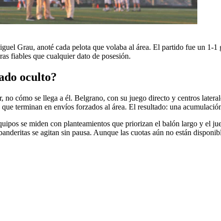
el Grau, anoté cada pelota que volaba al área. El partido fue un 1-1 g
ras fiables que cualquier dato de posesión.
ado oculto?
 no cómo se llega a él. Belgrano, con su juego directo y centros laterale
s que terminan en envíos forzados al área. El resultado: una acumulació
quipos se miden con planteamientos que priorizan el balón largo y el jueg
las banderitas se agitan sin pausa. Aunque las cuotas aún no están dispon