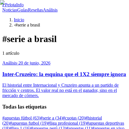
P
PelotaInfo
Noticias
Guías
Reseñas
Análisis
Inicio
›
#serie a brasil
#
serie a brasil
1
artículo
Análisis
·
20 de junio, 2026
Inter-Cruzeiro: la esquina que el 1X2 siempre ignora
El historial entre Internacional y Cruzeiro apunta a un partido de
fricción y centros. El valor real no está en el ganador, sino en el
mercado de córners.
Todas las etiquetas
#
apuestas fútbol
(
63
)
#
serie a
(
34
)
#
cuotas
(
20
)
#
historial
(
20
)
#
apuestas futbol
(
19
)
#
liga profesional
(
19
)
#
apuestas deportivas
(
18
)
#
liga 1
(
16
)
#
apuestas perú
(
13
)
#
apuestas
(
11
)
#
apuestas en vivo