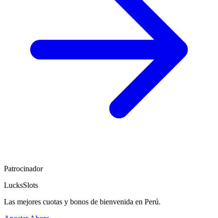
Patrocinador
LucksSlots
Las mejores cuotas y bonos de bienvenida en Perú.