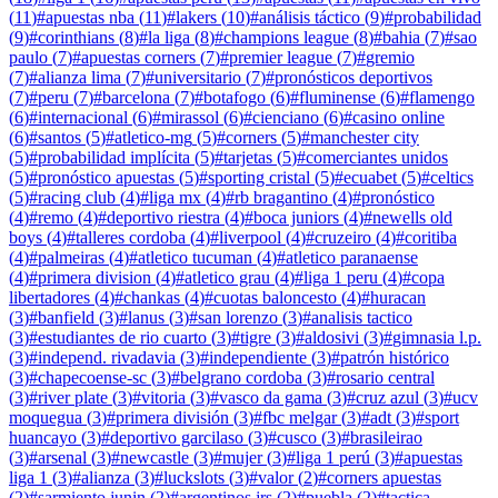
(
11
)
#
apuestas nba
(
11
)
#
lakers
(
10
)
#
análisis táctico
(
9
)
#
probabilidad
(
9
)
#
corinthians
(
8
)
#
la liga
(
8
)
#
champions league
(
8
)
#
bahia
(
7
)
#
sao
paulo
(
7
)
#
apuestas corners
(
7
)
#
premier league
(
7
)
#
gremio
(
7
)
#
alianza lima
(
7
)
#
universitario
(
7
)
#
pronósticos deportivos
(
7
)
#
peru
(
7
)
#
barcelona
(
7
)
#
botafogo
(
6
)
#
fluminense
(
6
)
#
flamengo
(
6
)
#
internacional
(
6
)
#
mirassol
(
6
)
#
cienciano
(
6
)
#
casino online
(
6
)
#
santos
(
5
)
#
atletico-mg
(
5
)
#
corners
(
5
)
#
manchester city
(
5
)
#
probabilidad implícita
(
5
)
#
tarjetas
(
5
)
#
comerciantes unidos
(
5
)
#
pronóstico apuestas
(
5
)
#
sporting cristal
(
5
)
#
ecuabet
(
5
)
#
celtics
(
5
)
#
racing club
(
4
)
#
liga mx
(
4
)
#
rb bragantino
(
4
)
#
pronóstico
(
4
)
#
remo
(
4
)
#
deportivo riestra
(
4
)
#
boca juniors
(
4
)
#
newells old
boys
(
4
)
#
talleres cordoba
(
4
)
#
liverpool
(
4
)
#
cruzeiro
(
4
)
#
coritiba
(
4
)
#
palmeiras
(
4
)
#
atletico tucuman
(
4
)
#
atletico paranaense
(
4
)
#
primera division
(
4
)
#
atletico grau
(
4
)
#
liga 1 peru
(
4
)
#
copa
libertadores
(
4
)
#
chankas
(
4
)
#
cuotas baloncesto
(
4
)
#
huracan
(
3
)
#
banfield
(
3
)
#
lanus
(
3
)
#
san lorenzo
(
3
)
#
analisis tactico
(
3
)
#
estudiantes de rio cuarto
(
3
)
#
tigre
(
3
)
#
aldosivi
(
3
)
#
gimnasia l.p.
(
3
)
#
independ. rivadavia
(
3
)
#
independiente
(
3
)
#
patrón histórico
(
3
)
#
chapecoense-sc
(
3
)
#
belgrano cordoba
(
3
)
#
rosario central
(
3
)
#
river plate
(
3
)
#
vitoria
(
3
)
#
vasco da gama
(
3
)
#
cruz azul
(
3
)
#
ucv
moquegua
(
3
)
#
primera división
(
3
)
#
fbc melgar
(
3
)
#
adt
(
3
)
#
sport
huancayo
(
3
)
#
deportivo garcilaso
(
3
)
#
cusco
(
3
)
#
brasileirao
(
3
)
#
arsenal
(
3
)
#
newcastle
(
3
)
#
mujer
(
3
)
#
liga 1 perú
(
3
)
#
apuestas
liga 1
(
3
)
#
alianza
(
3
)
#
luckslots
(
3
)
#
valor
(
2
)
#
corners apuestas
(
2
)
#
sarmiento junin
(
2
)
#
argentinos jrs
(
2
)
#
puebla
(
2
)
#
tactica