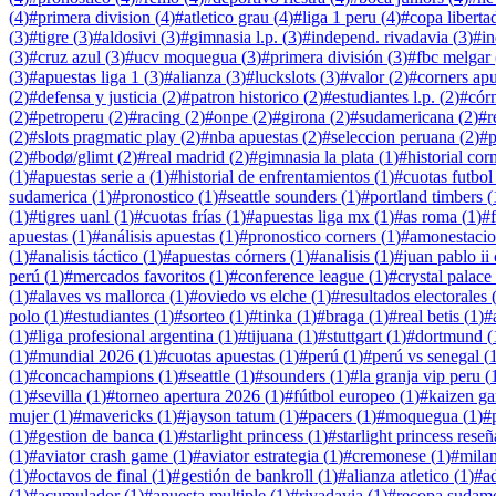
(
4
)
#
primera division
(
4
)
#
atletico grau
(
4
)
#
liga 1 peru
(
4
)
#
copa liberta
(
3
)
#
tigre
(
3
)
#
aldosivi
(
3
)
#
gimnasia l.p.
(
3
)
#
independ. rivadavia
(
3
)
#
i
(
3
)
#
cruz azul
(
3
)
#
ucv moquegua
(
3
)
#
primera división
(
3
)
#
fbc melgar
(
3
)
#
apuestas liga 1
(
3
)
#
alianza
(
3
)
#
luckslots
(
3
)
#
valor
(
2
)
#
corners apu
(
2
)
#
defensa y justicia
(
2
)
#
patron historico
(
2
)
#
estudiantes l.p.
(
2
)
#
cór
(
2
)
#
petroperu
(
2
)
#
racing
(
2
)
#
onpe
(
2
)
#
girona
(
2
)
#
sudamericana
(
2
)
#
r
(
2
)
#
slots pragmatic play
(
2
)
#
nba apuestas
(
2
)
#
seleccion peruana
(
2
)
#
p
(
2
)
#
bodø/glimt
(
2
)
#
real madrid
(
2
)
#
gimnasia la plata
(
1
)
#
historial cor
(
1
)
#
apuestas serie a
(
1
)
#
historial de enfrentamientos
(
1
)
#
cuotas futbol
sudamerica
(
1
)
#
pronostico
(
1
)
#
seattle sounders
(
1
)
#
portland timbers
(
(
1
)
#
tigres uanl
(
1
)
#
cuotas frías
(
1
)
#
apuestas liga mx
(
1
)
#
as roma
(
1
)
#
apuestas
(
1
)
#
análisis apuestas
(
1
)
#
pronostico corners
(
1
)
#
amonestacio
(
1
)
#
analisis táctico
(
1
)
#
apuestas córners
(
1
)
#
analisis
(
1
)
#
juan pablo ii
perú
(
1
)
#
mercados favoritos
(
1
)
#
conference league
(
1
)
#
crystal palace
(
1
)
#
alaves vs mallorca
(
1
)
#
oviedo vs elche
(
1
)
#
resultados electorales
polo
(
1
)
#
estudiantes
(
1
)
#
sorteo
(
1
)
#
tinka
(
1
)
#
braga
(
1
)
#
real betis
(
1
)
#
(
1
)
#
liga profesional argentina
(
1
)
#
tijuana
(
1
)
#
stuttgart
(
1
)
#
dortmund
(
(
1
)
#
mundial 2026
(
1
)
#
cuotas apuestas
(
1
)
#
perú
(
1
)
#
perú vs senegal
(
(
1
)
#
concachampions
(
1
)
#
seattle
(
1
)
#
sounders
(
1
)
#
la granja vip peru
(
(
1
)
#
sevilla
(
1
)
#
torneo apertura 2026
(
1
)
#
fútbol europeo
(
1
)
#
kaizen g
mujer
(
1
)
#
mavericks
(
1
)
#
jayson tatum
(
1
)
#
pacers
(
1
)
#
moquegua
(
1
)
#
(
1
)
#
gestion de banca
(
1
)
#
starlight princess
(
1
)
#
starlight princess reseñ
(
1
)
#
aviator crash game
(
1
)
#
aviator estrategia
(
1
)
#
cremonese
(
1
)
#
mila
(
1
)
#
octavos de final
(
1
)
#
gestión de bankroll
(
1
)
#
alianza atletico
(
1
)
#
a
(
1
)
#
acumulador
(
1
)
#
apuesta multiple
(
1
)
#
rivadavia
(
1
)
#
recopa sudam