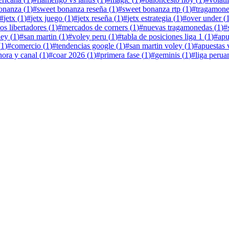
onanza
(
1
)
#
sweet bonanza reseña
(
1
)
#
sweet bonanza rtp
(
1
)
#
tragamone
#
jetx
(
1
)
#
jetx juego
(
1
)
#
jetx reseña
(
1
)
#
jetx estrategia
(
1
)
#
over under
(
os libertadores
(
1
)
#
mercados de corners
(
1
)
#
nuevas tragamonedas
(
1
)
#
ley
(
1
)
#
san martin
(
1
)
#
voley peru
(
1
)
#
tabla de posiciones liga 1
(
1
)
#
apu
(
1
)
#
comercio
(
1
)
#
tendencias google
(
1
)
#
san martin voley
(
1
)
#
apuestas 
hora y canal
(
1
)
#
coar 2026
(
1
)
#
primera fase
(
1
)
#
geminis
(
1
)
#
liga perua