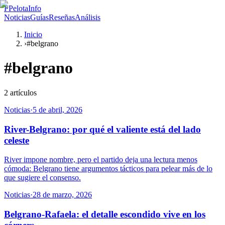
P
PelotaInfo
Noticias
Guías
Reseñas
Análisis
Inicio
›
#belgrano
#
belgrano
2
artículos
Noticias
·
5 de abril, 2026
River-Belgrano: por qué el valiente está del lado
celeste
River impone nombre, pero el partido deja una lectura menos
cómoda: Belgrano tiene argumentos tácticos para pelear más de lo
que sugiere el consenso.
Noticias
·
28 de marzo, 2026
Belgrano-Rafaela: el detalle escondido vive en los