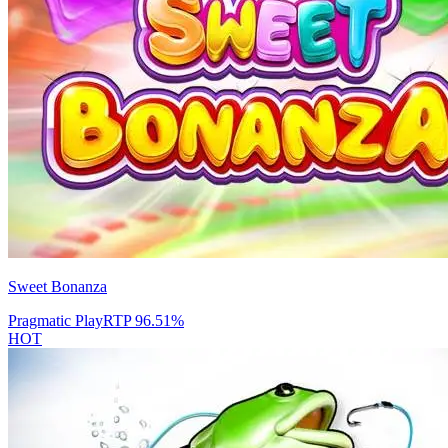
Sweet Bonanza
Pragmatic Play
RTP
96.51
%
HOT