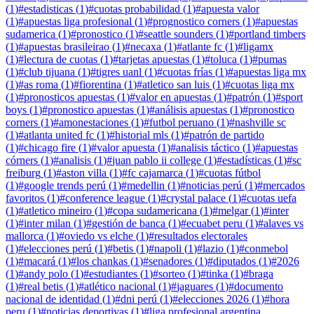
(
1
)
#
estadisticas
(
1
)
#
cuotas probabilidad
(
1
)
#
apuesta valor
(
1
)
#
apuestas liga profesional
(
1
)
#
prognostico corners
(
1
)
#
apuestas
sudamerica
(
1
)
#
pronostico
(
1
)
#
seattle sounders
(
1
)
#
portland timbers
(
1
)
#
apuestas brasileirao
(
1
)
#
necaxa
(
1
)
#
atlante fc
(
1
)
#
ligamx
(
1
)
#
lectura de cuotas
(
1
)
#
tarjetas apuestas
(
1
)
#
toluca
(
1
)
#
pumas
(
1
)
#
club tijuana
(
1
)
#
tigres uanl
(
1
)
#
cuotas frías
(
1
)
#
apuestas liga mx
(
1
)
#
as roma
(
1
)
#
fiorentina
(
1
)
#
atletico san luis
(
1
)
#
cuotas liga mx
(
1
)
#
pronosticos apuestas
(
1
)
#
valor en apuestas
(
1
)
#
patrón
(
1
)
#
sport
boys
(
1
)
#
pronostico apuestas
(
1
)
#
análisis apuestas
(
1
)
#
pronostico
corners
(
1
)
#
amonestaciones
(
1
)
#
futbol peruano
(
1
)
#
nashville sc
(
1
)
#
atlanta united fc
(
1
)
#
historial mls
(
1
)
#
patrón de partido
(
1
)
#
chicago fire
(
1
)
#
valor apuesta
(
1
)
#
analisis táctico
(
1
)
#
apuestas
córners
(
1
)
#
analisis
(
1
)
#
juan pablo ii college
(
1
)
#
estadísticas
(
1
)
#
sc
freiburg
(
1
)
#
aston villa
(
1
)
#
fc cajamarca
(
1
)
#
cuotas fútbol
(
1
)
#
google trends perú
(
1
)
#
medellin
(
1
)
#
noticias perú
(
1
)
#
mercados
favoritos
(
1
)
#
conference league
(
1
)
#
crystal palace
(
1
)
#
cuotas uefa
(
1
)
#
atletico mineiro
(
1
)
#
copa sudamericana
(
1
)
#
melgar
(
1
)
#
inter
(
1
)
#
inter milan
(
1
)
#
gestión de banca
(
1
)
#
ecuabet peru
(
1
)
#
alaves vs
mallorca
(
1
)
#
oviedo vs elche
(
1
)
#
resultados electorales
(
1
)
#
elecciones perú
(
1
)
#
betis
(
1
)
#
napoli
(
1
)
#
lazio
(
1
)
#
conmebol
(
1
)
#
macará
(
1
)
#
los chankas
(
1
)
#
senadores
(
1
)
#
diputados
(
1
)
#
2026
(
1
)
#
andy polo
(
1
)
#
estudiantes
(
1
)
#
sorteo
(
1
)
#
tinka
(
1
)
#
braga
(
1
)
#
real betis
(
1
)
#
atlético nacional
(
1
)
#
jaguares
(
1
)
#
documento
nacional de identidad
(
1
)
#
dni perú
(
1
)
#
elecciones 2026
(
1
)
#
hora
peru
(
1
)
#
noticias deportivas
(
1
)
#
liga profesional argentina