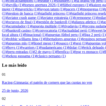
(
1
)
#
concachampions
(
1
)
#
seattle
(
1
)
#
sounders
(
1
)
#
la granja vip peru
(
(
1
)
#
sevilla
(
1
)
#
torneo apertura 2026
(
1
)
#
fútbol europeo
(
1
)
#
kaizen g
mujer
(
1
)
#
mavericks
(
1
)
#
jayson tatum
(
1
)
#
pacers
(
1
)
#
moquegua
(
1
)
#
(
1
)
#
gestion de banca
(
1
)
#
starlight princess
(
1
)
#
starlight princess reseñ
(
1
)
#
aviator crash game
(
1
)
#
aviator estrategia
(
1
)
#
cremonese
(
1
)
#
mila
(
1
)
#
octavos de final
(
1
)
#
gestión de bankroll
(
1
)
#
alianza atletico
(
1
)
#
a
(
1
)
#
acumulador
(
1
)
#
apuesta multiple
(
1
)
#
rivadavia
(
1
)
#
recopa sudam
(
1
)
#
bankroll casino
(
1
)
#
convocatoria
(
1
)
#
actualidad perú
(
1
)
#
sweet b
local altura
(
1
)
#
binacional
(
1
)
#
apuestas fútbol peru
(
1
)
#
liga 2 perú
(
1
)
(
1
)
#
robbie williams lima
(
1
)
#
libertadores apuestas
(
1
)
#
equipos peruan
(
1
)
#
apuestas mls
(
1
)
#
lionel messi
(
1
)
#
osasco
(
1
)
#
sesi
(
1
)
#
apuestas vo
(
1
)
#
boys
(
1
)
#
warriors
(
1
)
#
sudamericano
(
1
)
#
dolar
(
1
)
#
erick delgado
(
1
)
#
peru entradas
(
1
)
#
2 de mayo
(
1
)
#
benfica
(
1
)
#
psg vs monaco
(
1
)
#
(
1
)
#
sekou gassama
(
1
)
#
clasico peruano
(
1
)
Lo más leído
01
Racing-Gimnasia: el patrón de corners que las cuotas no ven
25 de junio, 2026
02