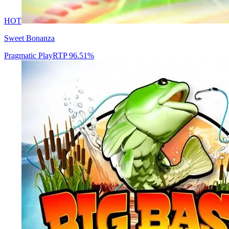
HOT
Sweet Bonanza
Pragmatic Play
RTP
96.51
%