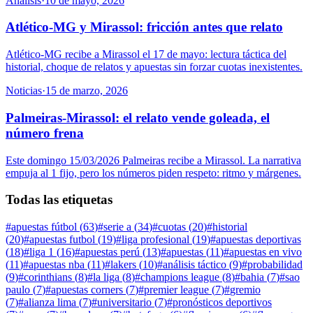
Análisis
·
10 de mayo, 2026
Atlético-MG y Mirassol: fricción antes que relato
Atlético-MG recibe a Mirassol el 17 de mayo: lectura táctica del
historial, choque de relatos y apuestas sin forzar cuotas inexistentes.
Noticias
·
15 de marzo, 2026
Palmeiras-Mirassol: el relato vende goleada, el
número frena
Este domingo 15/03/2026 Palmeiras recibe a Mirassol. La narrativa
empuja al 1 fijo, pero los números piden respeto: ritmo y márgenes.
Todas las etiquetas
#
apuestas fútbol
(
63
)
#
serie a
(
34
)
#
cuotas
(
20
)
#
historial
(
20
)
#
apuestas futbol
(
19
)
#
liga profesional
(
19
)
#
apuestas deportivas
(
18
)
#
liga 1
(
16
)
#
apuestas perú
(
13
)
#
apuestas
(
11
)
#
apuestas en vivo
(
11
)
#
apuestas nba
(
11
)
#
lakers
(
10
)
#
análisis táctico
(
9
)
#
probabilidad
(
9
)
#
corinthians
(
8
)
#
la liga
(
8
)
#
champions league
(
8
)
#
bahia
(
7
)
#
sao
paulo
(
7
)
#
apuestas corners
(
7
)
#
premier league
(
7
)
#
gremio
(
7
)
#
alianza lima
(
7
)
#
universitario
(
7
)
#
pronósticos deportivos