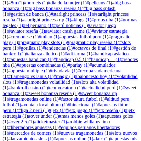
(
1
)
#
8m
(
1
)
#
hornets
(
1
)
#
dia de la mujer
(
1
)
#
pelicans
(
1
)
#
big bass
bonanza
(
1
)
#
big bass bonanza reseña
(
1
)
#
big bass splash
(
1
)
#
gestion de banca
(
1
)
#
starlight princess
(
1
)
#
starlight princess
reseña
(
1
)
#
starlight princess rtp
(
1
)
#
kings
(
1
)
#
props nba
(
1
)
#
normas
legales
(
1
)
#
el peruano
(
1
)
#
perú noticias
(
1
)
#
aviator juego
(
1
)
#
aviator reseña
(
1
)
#
aviator crash game
(
1
)
#
aviator estrategia
(
1
)
#
cremonese
(
1
)
#
milan
(
1
)
#
apuestas futbol peru
(
1
)
#
pragmatic
play
(
1
)
#
pragmatic play slots
(
1
)
#
pragmatic play reseña
(
1
)
#
slots
peru
(
1
)
#
gorillaz
(
1
)
#
tendencias
(
1
)
#
octavos de final
(
1
)
#
gestión de
bankroll
(
1
)
#
alianza atletico
(
1
)
#
adt tarma
(
1
)
#
handicap asiatico
(
1
)
#
apuestas handicap
(
1
)
#
handicap 0.5
(
1
)
#
handicap -1
(
1
)
#
rebotes
nba
(
1
)
#
apuestas combinadas
(
1
)
#
parlay
(
1
)
#
acumulador
(
1
)
#
apuesta multiple
(
1
)
#
rivadavia
(
1
)
#
recopa sudamericana
(
1
)
#
flamengo vs lanus
(
1
)
#
magic
(
1
)
#
baloncesto hoy
(
1
)
#
volatilidad
slots
(
1
)
#
tragamonedas volatilidad
(
1
)
#
slots alta volatilidad
(
1
)
#
bankroll casino
(
1
)
#
convocatoria
(
1
)
#
actualidad perú
(
1
)
#
sweet
bonanza
(
1
)
#
sweet bonanza reseña
(
1
)
#
sweet bonanza rtp
(
1
)
#
tragamonedas online
(
1
)
#
factor altura futbol
(
1
)
#
altitud peru
futbol
(
1
)
#
ventaja local altura
(
1
)
#
binacional
(
1
)
#
apuestas fútbol
peru
(
1
)
#
liga 2 perú
(
1
)
#
jetx
(
1
)
#
jetx juego
(
1
)
#
jetx reseña
(
1
)
#
jetx
estrategia
(
1
)
#
over under
(
1
)
#
mas menos goles
(
1
)
#
apuestas goles
(
1
)
#
over 2.5
(
1
)
#
ticketmaster
(
1
)
#
robbie williams lima
(
1
)
#
libertadores apuestas
(
1
)
#
equipos peruanos libertadores
(
1
)
#
mercados de corners
(
1
)
#
nuevas tragamonedas
(
1
)
#
slots nuevos
(
1
)
#
lanzamientos slots
(
1
)
#
apuestas online
(
1
)
#
lafc
(
1
)
#
apuestas mls