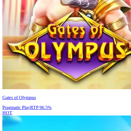
Gates of Olympus
Pragmatic Play
RTP
96.5
%
HOT