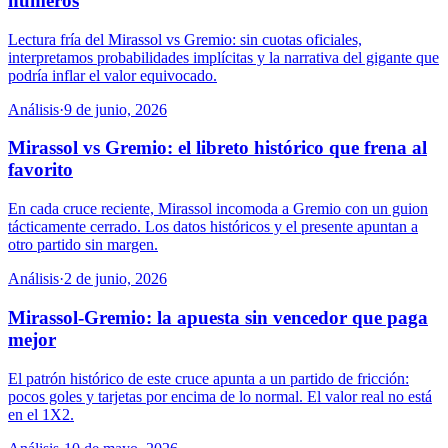
números
Lectura fría del Mirassol vs Gremio: sin cuotas oficiales,
interpretamos probabilidades implícitas y la narrativa del gigante que
podría inflar el valor equivocado.
Análisis
·
9 de junio, 2026
Mirassol vs Gremio: el libreto histórico que frena al
favorito
En cada cruce reciente, Mirassol incomoda a Gremio con un guion
tácticamente cerrado. Los datos históricos y el presente apuntan a
otro partido sin margen.
Análisis
·
2 de junio, 2026
Mirassol-Gremio: la apuesta sin vencedor que paga
mejor
El patrón histórico de este cruce apunta a un partido de fricción:
pocos goles y tarjetas por encima de lo normal. El valor real no está
en el 1X2.