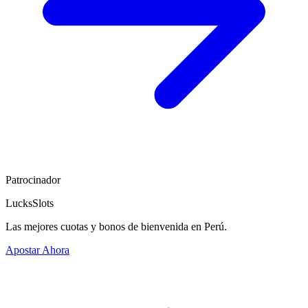
Patrocinador
LucksSlots
Las mejores cuotas y bonos de bienvenida en Perú.
Apostar Ahora